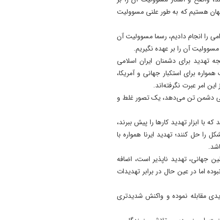
11:35
جهان هستیم که به طور علنی مسوولیت
آتش‌ سوزی مراتع هامپوئیل مر
با تلاش نیروهای امدادی و اه
می را انجام دادیم، رسما مسوولیت آن
مهار شد
و مسوولیت آن را بر عهده نگیریم.
یجه تهدید برای دشمنان ایران اسلامی
11:15
اره برای استکبار جهانی و آمریکا،
ترامپ فاسد، آمریکا را وارد یک
ن امر عبرت نگرفته‌اند.
جنگ فاجعه بار کرده است
یاسی دشمن تن می‌دهد، یک تصور غلط و
11:05
آذربایجان تنها یک خطه نیست
که با ابزار تهدید کارها را پیش ببرند،
کتابی گشوده به وسعت تاریخ
کل را حل کنند؛ تهدید ایرنا همواره با
ایران‌ زمین است
شد.
طین جهانی، تهدید ناپذیر است، اضافه
ده اما در عین حال در برابر تهدیدات
یدی مقابله نموده و واکنش شدیدتری