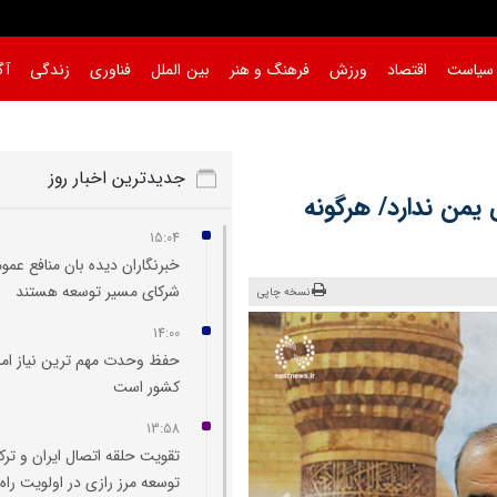
سیاست
اقتصاد
ورزش
فرهنگ و هنر
بین الملل
فناوری
زندگی
آگ
جدیدترین اخبار روز
یمن ندارد/ هرگونه
15:04
خبرنگاران دیده‌ بان منافع عمو
شرکای مسیر توسعه هستند
نسخه چاپی
14:00
حفظ وحدت مهم‌ ترین نیاز امر
کشور است
13:58
تقویت حلقه اتصال ایران و ترک
توسعه مرز رازی در اولویت راه‌