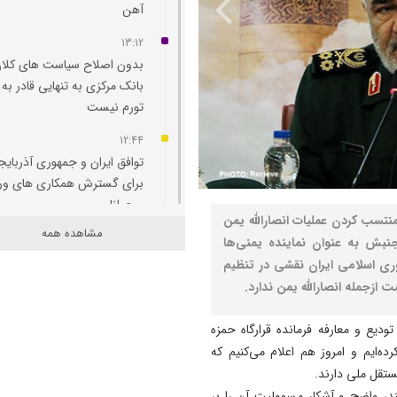
آهن
13:12
بدون اصلاح سیاست‌ های کلان
بانک مرکزی به تنهایی قادر به 
تورم نیست
12:44
توافق ایران و جمهوری آذربایج
برای گسترش همکاری‌ های و
و جوانان
 منتسب کردن عملیات انصارالله یمن
مشاهده همه
12:11
جنبش به عنوان نماینده یمنی‌ها
پاسخ تامین‌ اجتماعی به زمان
ی اسلامی ایران نقشی در تنظیم
پرداخت مابه‌ التفاوت حقوق
ازجمله انصارالله یمن ندارد.
بازنشستگان
یع و معارفه فرمانده قرارگاه حمزه
11:51
ه‌ایم و امروز هم اعلام می‌کنیم که
هشدار درباره فروش حواله‌ ها
تقل ملی دارند.
صوری خودروهای وارداتی
ند، واضح و آشکار مسوولیت آن را بر