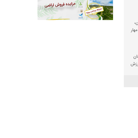
،
مهار
ان
رزش
ی