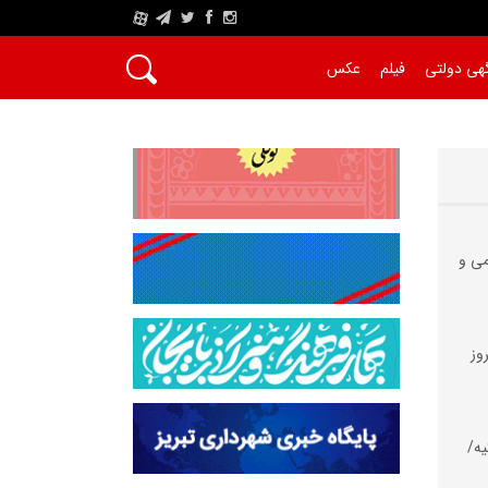
A
هی دولتی
فیلم
عکس
می و
وز
یه/