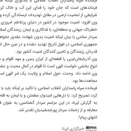
فرمانده سپاه پاسداران انقلاب اسلامی با یادآوری اینکه 
فرماندهای است که جان خود را فدای این آب و خاک کردند
شرایطی از تمامیت ارضی در مقابل تهدیدات ایستادگی کرده و 
وی افزود: امنیت موجود در کشور در دنیای پرتلاطم امروز
خطرناک جهانی و منطقه‌ای، با فداکاری و ایمان رزمندگان اس
سردار سلامی با بیان اینکه امنیت بدون شهادت مقدور نخواه
جمهوری اسلامی در طول تاریخ تهدید نشده و در عین حال امن
قدردان رزمندگان و تامین کنندگان امنیت کشور بود.
وی آذربایجان‌غربی را قطعه‌ای از ایران زمین و مهد اقوام
تنوع بخشی خواست الهی است تا اقوام در کمال محبت و عشق
وی ادامه داد: وحدت حول اسلام و ولایت یک امر الهی است 
مجاهدت‌ها بود.
فرمانده سپاه پاسداران انقلاب اسلامی با تاکید بر اینکه باید 
کرد، تصریح کرد: با دل‌هایی امیدوار، مطمئن و با ایمان به ق
به گزارش ایرنا، در این مراسم سردار گشتاسبی به عنوان فر
معارفه و از زحمات سردار پورجمشیدیان تقدیر شد.
انتهای پیام/
خبرگزاری ایرنا