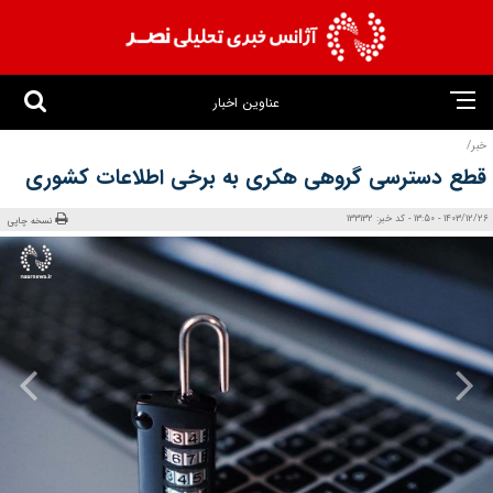
عناوین اخبار
خبر/
قطع دسترسی گروهی هکری به برخی اطلاعات کشوری
1403/12/26 - 13:50 - کد خبر: 133132
نسخه چاپی