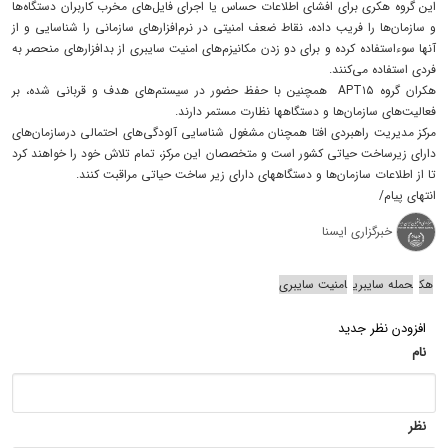
این گروه هکری‬‬‬‬‬‬‬‬‬ برای افشای اطلاعات حساس یا اجرای فایل‌های مخرب کاربران دستگاه‌ها
و سازمان‌ها را فریب داده، نقاط ضعف امنیتی در نرم‌افزارهای سازمانی را‬‬‬‬‬‬‬‬‬‬‬‬‬‬‬‬‬ شناسایی و از
آنها سوءاستفاده کرده و برای دو زدن مکانیزم‌های امنیت سایبری از بدافزارهای منحصر به
فردی استفاده می‌کنند.
هکران گروه APT۱۵ همچنین با حفظ حضور در سیستم‌های هدف و قربانی شده، بر
فعالیت‌های سازمان‌ها و دستگاهها نظارت مستمر دارند.
مرکز مدیریت راهبردی افتا همچنان مشغول شناسایی آلودگی‌های احتمالی درسازمان‌های
دارای زیرساخت حیاتی کشور است و متخصصان این مرکز، تمام تلاش خود را خواهند کرد
تا از اطلاعات سازمان‌ها و دستگاههای دارای زیر ساخت حیاتی مراقبت کنند.
انتهای پیام/
خبرگزاری ایسنا
هک
حمله سایبری
امنیت سایبری
افزودن نظر جدید
نام
نظر