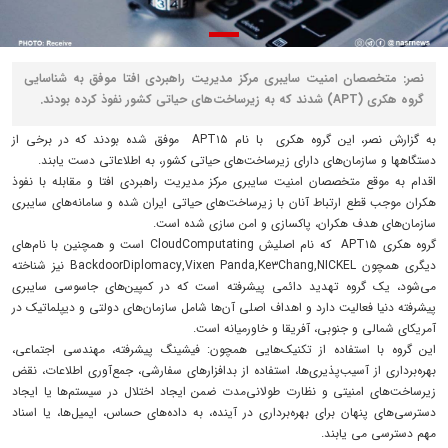
نصر: متخصصان امنیت سایبری مرکز مدیریت راهبردی افتا موفق به شناسایی
گروه هکری (APT) شدند که به زیرساخت‌های حیاتی کشور نفوذ کرده بودند.
به گزارش نصر، این گروه هکری با نام‌ APT۱۵ موفق شده بودند که در برخی از
دستگاهها و سازمان‌های دارای زیرساخت‌های حیاتی کشور، به اطلاعاتی دست یابند.
اقدام به موقع متخصصان امنیت سایبری مرکز مدیریت راهبردی افتا و مقابله با نفوذ
هکران موجب قطع ارتباط آنان با زیرساخت‌های حیاتی ایران شده و سامانه‌های سایبری
سازمان‌های هدف هکران، پاکسازی و امن سازی شده است.
گروه‌ هکری APT۱۵ که نام اصلیش CloudComputating است و همچنین با نام‌های
دیگری همچون BackdoorDiplomacy,Vixen Panda,Ke۳Chang,NICKEL نیز شناخته
می‌شود، یک گروه تهدید دائمی پیشرفته است که در کمپین‌های جاسوسی سایبری
پیشرفته دنیا فعالیت دارد و اهداف اصلی آن‌ها شامل سازمان‌های دولتی و دیپلماتیک در
آمریکای شمالی و جنوبی، آفریقا و خاورمیانه است.
این گروه با استفاده از تکنیک‌هایی همچون: فیشینگ پیشرفته، مهندسی اجتماعی،
بهره‌برداری از آسیب‌پذیری‌ها، استفاده از بدافزارهای سفارشی، جمع‌آوری اطلاعات، نقض
زیرساخت‌های امنیتی و نظارت طولانی‌مدت ضمن ایجاد اختلال در سیستم‌ها یا ایجاد
دسترسی‌های پنهان برای بهره‌برداری در آینده، به داده‌های حساس، ایمیل‌ها، یا اسناد
مهم دسترسی می یابند.