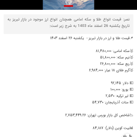
نصر: قیمت انواع طلا و سکه امامی همچنان انواع ارز موجود در بازار تبریز به
تاریخ یکشنبه 26 اسفند ماه 1403 به شرح زیر است:
📌قیمت طلا و ارز در بازار تبریز - یکشنبه 26 اسفند 1403
🥇سکه امامی: 81,480,000
🥇نیم سکه: 51,800,000
🥇ربع سکه: 26,800,000
🥇گرم طلای 18 عیار: 6,984,000
💵 دلار: 92,145
💵 یورو: 100,000
💵 لیر ترکیه: 2,530
💵 منات آذربایجان: 54,730
📉شاخص کل بازار بورس تهران: 2,753,449.26
📊بیت کوین (دلار): 84,187