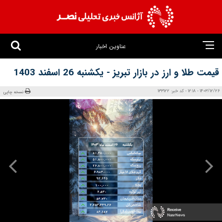
عناوین اخبار
قیمت طلا و ارز در بازار تبریز - یکشنبه 26 اسفند 1403
1403/12/26 - 12:18 - کد خبر: 133122
نسخه چاپی