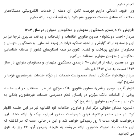
انجام دهیم.
وی افزود: آمادگی داریم فهرست کامل آن دسته از خدمات الکترونیکی دستگاه‌های
مختلف که معادل خدمت حضوری هم دارد را به قوه قضاییه ارائه دهیم.
افزایش ۷۰ درصدی دستگیری متهمان و محکومان متواری در سال ۱۴۰۳
سردار «احمد دولتخواه» معاون فناوری اطلاعات و ارتباطات و پدافند سایبری فراجا نیز در
این جلسه به ارائه گزارشی از نحوه عملکرد فراجا در زمینه شناسایی و دستگیری متهمان و
محکومان متواری پرداخت و گفت: اکنون در همه استان‌های کشور از سامانه شناسایی
محکومان و متهمان متواری استفاده می‌کنیم.
وی در همین رابطه‌ از افزایش ۷۰ درصدی دستگیری متهمان و محکومان متواری در سال
۱۴۰۳ نسبت به سال ۱۴۰۲ خبر داد.
سردار دولتخواه چگونگی ایجاد محدودیت خدمات در درگاه خدمات غیرحضوری فراجا را
تشریح کرد.
«نوش‌آفرین مومن واقفی» معاون فناوری بانک مرکزی نیز طی سخنانی در این جلسه،
برخی از اقدامات بانک مرکزی در راستای قطع دسترسی خدمات غیرحضوری بانکی به
متهمان و محکومان متواری را تشریح کرد.
«تدین» مشاور حقوقی مرکز آمار و فناوری اطلاعات قوه قضاییه نیز در این جلسه اظهار
کرد: در حال حاضر چنانچه فردی درخواست صدور اجراییه چک را ارائه دهد، این
درخواست ظرف مدت ۹ روز رسیدگی خواهد شد و این در حالی است که در گذشته که
این خدمت به صورت حضوری ارائه می‌شد، به نتیجه رسیدن آن، ۶۴ روز به طول
می‌انجامید.