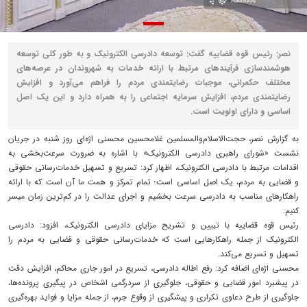
نصر: رئیس قوه قضاییه گفت: توسعه دادرسی الکترونیک و به طور کلی توسعه
هوشمندسازی فرآیندهای مرتبط با ارائه خدمات به شهروندان در عرصه‌های
مختلف حکمرانی، موجبات رضایتمندی مردم را فراهم می‌آورد و افزایش
رضایتمندی مردم، افزایش سرمایه اجتماعی را به همراه دارد و این یک اصل
اساسی و دارای اولویت است.
به گزارش نصر، حجت‌الاسلام‌والمسلمین غلامحسین محسنی اژه‌ای روز شنبه در جریان
نشست «شورای راهبری دادرسی الکترونیک» با اشاره به ضرورت سرعت‌بخشی به
اقدامات مرتبط با دادرسی الکترونیک، اظهار کرد: تسریع و تسهیل خدمات‌رسانی حقوقی
و قضایی به مردم، یک اصل اساسی است؛ تمام تمرکز و همت ما آن است که با ارائه
راهکارهای مناسب به دادرسی سرعت بخشیم و اجرای عدالت را در کم‌ترین زمان میسر
کنیم.
رئیس قوه قضاییه با تبیین و تشریح مزایای دادرسی الکترونیک، افزود: دادرسی
الکترونیک از جمله راهکارهایی است که خدمات‌رسانی حقوقی و قضایی به مردم را
تسهیل و تسریع می‌کند.
محسنی اژه‌ای اضافه کرد: رفع اطاله دادرسی، تسریع در امور جاری محاکم، افزایش دقت
در پیشبرد امور قضایی و حقوقی، جلوگیری از سردرگمی اشخاص در پیگیری پرونده‌ها،
جلوگیری از طرح دعاوی تکراری و پیشگیری از وقوع جرم، از جمله مزایا و فواید بهره‌گیری