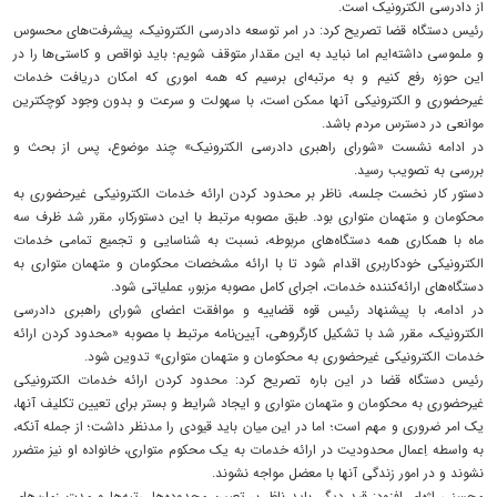
از دادرسی الکترونیک است.
رئیس دستگاه قضا تصریح کرد: در امر توسعه دادرسی الکترونیک، پیشرفت‌های محسوس
و ملموسی داشته‌ایم اما نباید به این مقدار متوقف شویم؛ باید نواقص و کاستی‌ها را در
این حوزه رفع کنیم و به مرتبه‌ای برسیم که همه اموری که امکان دریافت خدمات
غیرحضوری و الکترونیکی آنها ممکن است، با سهولت و سرعت و بدون وجود کوچکترین
موانعی در دسترس مردم باشد.
در ادامه نشست «شورای راهبری دادرسی الکترونیک» چند موضوع، پس از بحث و
بررسی به تصویب رسید.
دستور کار نخست جلسه، ناظر بر محدود کردن ارائه خدمات الکترونیکی غیرحضوری به
محکومان و متهمان متواری بود. طبق مصوبه مرتبط با این دستورکار، مقرر شد ظرف سه
ماه با همکاری همه دستگاه‌های مربوطه، نسبت به شناسایی و تجمیع تمامی خدمات
الکترونیکی خودکاربری اقدام شود تا با ارائه مشخصات محکومان و متهمان متواری به
دستگاه‌های ارائه‌کننده خدمات، اجرای کامل مصوبه مزبور، عملیاتی شود.
در ادامه، با پیشنهاد رئیس قوه قضاییه و موافقت اعضای شورای راهبری دادرسی
الکترونیک، مقرر شد با تشکیل کارگروهی، آیین‌نامه مرتبط با مصوبه‌ «محدود کردن ارائه
خدمات الکترونیکی غیرحضوری به محکومان و متهمان متواری» تدوین شود.
رئیس دستگاه قضا در این باره تصریح کرد: محدود کردن ارائه خدمات الکترونیکی
غیرحضوری به محکومان و متهمان متواری و ایجاد شرایط و بستر برای تعیین تکلیف آنها،
یک امر ضروری و مهم است؛ اما در این میان باید قیودی را مدنظر داشت؛ از جمله آنکه،
به واسطه اِعمال محدودیت در ارائه خدمات به یک محکوم متواری، خانواده او نیز متضرر
نشوند و در امور زندگی‌ آنها با معضل مواجه نشوند.
محسنی اژه‌ای افزود: قید دیگر، باید ناظر بر تعیین محدوده‌ها، رتبه‌ها و مدت زمان‌های