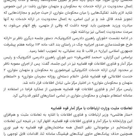
اِعمال محدودیت در ارائه خدمات به محکومان و متهمان متواری باشد؛ در این خصوص
شاید لازم باشد تفکیک‌هایی را میان محکومان متواری، از حیث جرایم و مجازات‌هایی که
تجویز شده، قائل شد و بر این اساس، به اِعمال محدودیت در ارائه خدمات به آنها
مبادرت ورزید همچنین باید توجه داشت که وقتی از متهمی، رفع اتهام می‌شود، به
سرعت محدودیت اِعمالی نیز برداشته شود.
در ادامه نشست «شورای راهبری دادرسی الکترونیک»، دستور جلسه دیگری ناظر بر «ارائه
طرح هوشمندسازی صدور اجراییه چک در راستای بند الف ماده ۱۱۳ برنامه هفتم پیشرفت
جمهوری اسلامی ایران» در قالب ۵ بند عملیاتی، به تصویب اعضا رسید.
براساس این گزارش، «محمد کاظمی‌فرد» دبیر شورای راهبری دادرسی الکترونیک و رئیس
مرکز آمار و فناوری اطلاعات قوه قضاییه نیز در این جلسه، گفت: پس از اجرای مصوبه ناظر
بر محدود کردن ارائه خدمات الکترونیکی غیرحضوری به محکومان و متهمان متواری، ۲
خدمت اطلاعاتی قوه قضاییه شامل «اعلام دسته‌ای روزانه مجرمان متواری» و «استعلام
متهمان و محکومان متواری» در اختیار مرکز ملی تبادل اطلاعات قرار داده شد.
رئیس مرکز آمار و فناوری اطلاعات قوه قضاییه همچنین از عملکرد فراجا در استفاده از
سامانه استعلام متهمان و محکومان متواری در تمامی استان‌های کشور قدردانی کرد.
تعاملات مثبت وزارت ارتباطات با مرکز آمار قوه قضاییه
«ستار هاشمی» وزیر ارتباطات و فناوری اطلاعات با اشاره به تعاملات مثبت و هم‌افزای
این وزارتخانه با مرکز آمار و فناوری اطلاعات قوه قضاییه، اظهار کرد: در نتیجه این تعاملات
توانسته‌ایم در موضوعاتی نظیر اتصال همه ساختمان‌های قوه قضاییه به فیبر نوری
همچنین حذف پیامک‌های حاوی لینک‌های فیشینگ سامانه ثنا، اقدامات قابل توجهی را