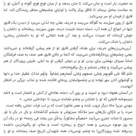
به حضرت یار است و جان می‌کند تا جان بدهد و از میان فوج فوج گلوله و آتش، تو را
به سلامتِ ساحل برساند تا لااقل پیکر پاکت را توتیای چشم‌های منتظر رزمندگان کند. اما
قایق از فرمان او سر برمی‌تابد..
قایق از روی سیل‌بند به گلوگاه می‌رسد و حریف بعثی چه لذتی می‌برد از دیدن یک قایق
تنها در امواج آن همه آب، دسته دسته غنیمت دیده، سوی سیل‌بند ریخته‌اند و دلشان را
خوش کرده‌اند که صیدت می‌کنند و بعد آن همه تلفاتی که تو به دامنشان ریختی،
دلشان را خنک می‌کنند.
آرپی‌جی‌زن‌های حریف برای هدف گرفتن قایق تو از هم پیشی گرفته‌اند و نمی‌دانند
یعنی چشم‌های پرده‌گرفته‌شان نمی‌بیند که آنجا بر بالای قایق هم، صف به صف فرشتگان
تماماً سبزبال بهشتی برای بردن تو و بر دوش گرفتن تو به اعلی علییّن پروردگار، از هم
پیشی می‌گیرند و چقدر متبسّم و رخ برافروخته‌اند.
خَتَمَ اللَّهُ عَلى قُلوبِهِم وَعَلى سَمعِهِم وَعَلى أَبصارِهِم غِشاوَةٌ وَلَهُم عَذابٌ عَظيمٌ. خدا بر دلها
و گوشهای آنان مهر نهاده؛ و بر چشمهایشان پرده‌ای افکنده شده؛ و عذاب بزرگی در انتظار
آنهاست.
در آسمان هلهله درود و اسپند و بر روی آب‌ دجله،‌ هاله‌ای از آتش و انفجار است و لاشه
نیم‌سوخته قایقی که تو را شتابان بر چشم نشانده می‌برد تا «وادخلی جنتی...»
مهدی عزیز! حالا دیگر غروب شده و عصر عاشورا است که بر لب فرات تجلی یافته است.
سرت را بر نازکای بال‌های سبز ملائکه سبزپوش و متبسّم گذاشته‌اند و بال در بال با تو،
مسرور تا جنات‌ تجری می‌آیند «سَعیکُم مَشکوراً، یدخُلِ من یشاء فی‌ رحمه» تو در یک آن
به روز موعود می‌رسی و همه «روح و ریحان» است و سلام؛ تو پاکیزه‌ترین دلشده
پذیرفته شده پروردگاری! به چشم بوسی‌ات همه شهیدان تاریخ صف بسته‌اند و تو را