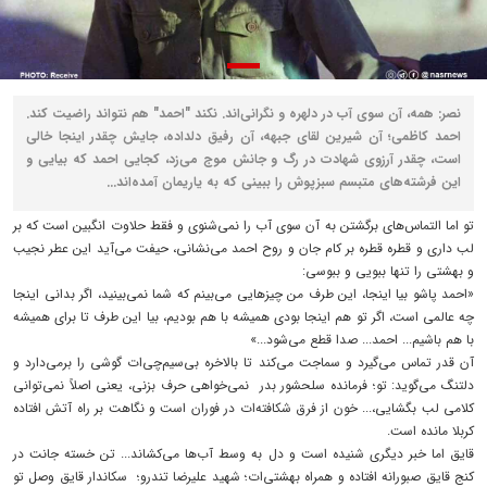
نصر: همه، آن سوی آب در دلهره و نگرانی‌اند. نکند "احمد" هم نتواند راضیت کند.
احمد کاظمی؛ آن شیرین لقای جبهه، آن رفیق دلداده، جایش چقدر اینجا خالی
است، چقدر آرزوی شهادت در رگ و جانش موج می‌زد، کجایی احمد که بیایی و
این فرشته‌های متبسم سبزپوش را ببینی که به یاریمان آمده‌اند...
تو اما التماس‌های برگشتن به آن سوی آب را نمی‌شنوی و فقط حلاوت انگبین است که بر
لب داری و قطره قطره بر کام جان و روح احمد می‌نشانی، حیفت می‌آید این عطر نجیب
و بهشتی را تنها ببویی و ببوسی:
«احمد پاشو بیا اینجا، این طرف من چیزهایی می‌بینم که شما نمی‌بینید، اگر بدانی اینجا
چه عالمی است، اگر تو هم اینجا بودی همیشه با هم بودیم، بیا این طرف تا برای همیشه
با هم باشیم... احمد... صدا قطع می‌شود...»
آن قدر تماس می‌گیرد و سماجت می‌کند تا بالاخره بی‌سیم‌چی‌ات گوشی را برمی‌دارد و
دلتنگ می‌گوید: تو؛ فرمانده سلحشور بدر نمی‌خواهی حرف بزنی، یعنی اصلاً نمی‌توانی
کلامی لب بگشایی،... خون از فرق شکافته‌ات در فوران است و نگاهت بر راه آتش افتاده
کربلا مانده است.
قایق اما خبر دیگری شنیده است و دل به وسط آب‌ها می‌کشاند... تن خسته جانت در
کنج قایق صبورانه افتاده و همراه بهشتی‌ات؛ شهید علیرضا تندرو؛ سکاندار قایق وصل تو