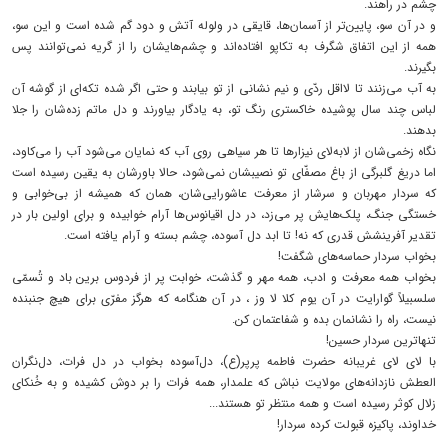
چشم در راهند.
و در آن سو، پایین‌تر از آسمان‌ها، قایقی در ولوله آتش و دود گم شده است و این سو،
همه از این اتفاق شگرف به تکاپو افتاده‌اند و چشم‌هایشان را از گریه نمی‌توانند پس
بگیرند.
به آب می‌زنند تا لااقل ردّی و نیم نشانی از تو بیابند و حتی اگر شده تکه‌ای از گوشه آن
لباس چند سال پوشیده خاکستری رنگ تو، به یادگار بیاورند و دل ماتم زده‌‌شان را جلا
بدهند.
نگاه زخمی‌شان از لابه‌لای نیزارها تا هر سیاهی روی آب که نمایان می‌شود آب را می‌کاود،
اما دریغ گلبرگی از باغ مصفّای تو نصیبشان نمی‌شود، حالا باورشان به یقین رسیده است
که سردار مهربان و سرشار از معرفت عاشورایی‌شان، همان که همیشه از بی‌خوابی و
خستگی جنگ، پلک‌هایش پر می‌زد، در دل اقیانوس‌ها آرام خوابیده و برای اولین بار در
تقدیر آفرینشش قدری که نه! تا ابد دل آسوده، چشم بسته و آرام یافته است.
بخواب سردار حماسه‌های شگفت!
بخواب همه معرفت و ادب، همه مهر و گذشت، خوابت پر از فردوس برین باد و تُسمّی
سلسبیلاً گوارایت در آن یوم کلا لا وز ، در آن هنگامه که هرگز مفرّی برای هیچ جنبنده
نیست، راه را نشانمان بده و شفاعتمان کن.
تنهاترین سردار حسین!
با لای لای غریبانه حضرت فاطمه پرپر(ع)، دل‌آسوده بخواب در دل فرات، دل‌‌نگران
العطش نازدانه‌های مولایت نباش که علمدار، همه فرات را بر دوش کشیده و به خُنکای
زلال کوثر رسیده‌ است و همه منتظر تو هستند...
خداوند، پاکیزه قبولت کرده سردار!