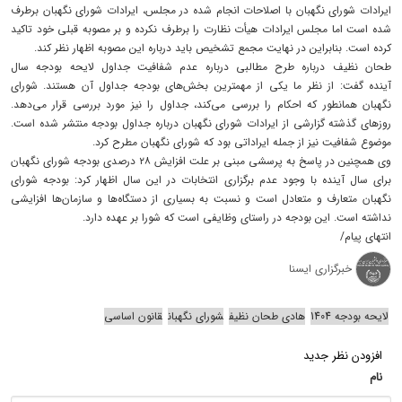
ایرادات شورای نگهبان با اصلاحات انجام شده در مجلس، ایرادات شورای نگهبان برطرف
شده است اما مجلس ایرادات هیأت نظارت را برطرف نکرده و بر مصوبه قبلی خود تاکید
کرده است. بنابراین در نهایت مجمع تشخیص باید درباره این مصوبه اظهار نظر کند.
طحان نظیف درباره طرح مطالبی درباره عدم شفافیت جداول لایحه‌ بودجه سال
آینده گفت: از نظر ما یکی از مهمترین بخش‌های بودجه جداول آن هستند. شورای
نگهبان همانطور که احکام را بررسی می‌کند، جداول را نیز مورد بررسی قرار می‌دهد.
روزهای گذشته گزارشی از ایرادات شورای نگهبان درباره جداول بودجه منتشر شده است.
موضوع شفافیت نیز از جمله ایراداتی بود که شورای نگهبان مطرح کرد.
وی همچنین در پاسخ به پرسشی مبنی بر علت افزایش ۲۸ درصدی بودجه شورای نگهبان
برای سال آینده با وجود عدم برگزاری انتخابات در این سال اظهار کرد: بودجه شورای
نگهبان متعارف و متعادل است و نسبت به بسیاری از دستگاه‌ها و سازمان‌ها افزایشی
نداشته است. این بودجه در راستای وظایفی است که شورا بر عهده دارد.
انتهای پیام/
خبرگزاری ایسنا
لایحه بودجه 1404
هادی طحان نظیف
شورای نگهبان
قانون اساسی
افزودن نظر جدید
نام