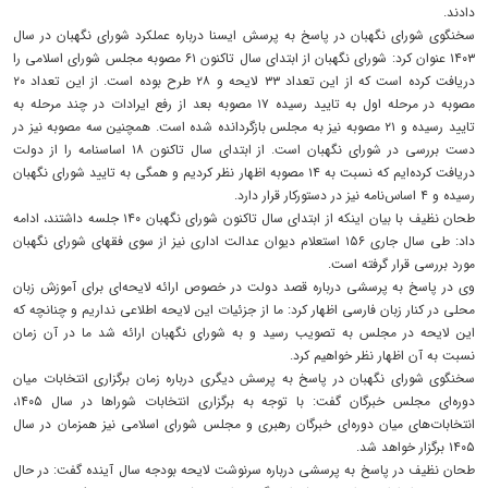
دادند.
سخنگوی شورای نگهبان در پاسخ به پرسش ایسنا درباره عملکرد شورای نگهبان در سال
۱۴۰۳ عنوان کرد: شورای نگهبان از ابتدای سال تاکنون ۶۱ مصوبه مجلس شورای اسلامی را
دریافت کرده است که از این تعداد ۳۳ لایحه و ۲۸ طرح بوده است. از این تعداد ۲۰
مصوبه در مرحله اول به تایید رسیده ۱۷ مصوبه بعد از رفع ایرادات در چند مرحله به
تایید رسیده و ۲۱ مصوبه نیز به مجلس بازگردانده شده است. همچنین سه مصوبه نیز در
دست بررسی در شورای نگهبان است. از ابتدای سال تاکنون ۱۸ اساسنامه را از دولت
دریافت کرده‌ایم که نسبت به ۱۴ مصوبه اظهار نظر کردیم و همگی به تایید شورای نگهبان
رسیده و ۴ اساس‌نامه نیز در دستورکار قرار دارد.
طحان نظیف با بیان اینکه از ابتدای سال تاکنون شورای نگهبان ۱۴۰ جلسه داشتند، ادامه‌
داد: طی سال جاری ۱۵۶ استعلام دیوان عدالت اداری نیز از سوی فقهای شورای نگهبان
مورد بررسی قرار گرفته است.
وی در پاسخ به پرسشی درباره قصد دولت در خصوص ارائه لایحه‌ای برای آموزش زبان
محلی در کنار زبان فارسی اظهار کرد: ما از جزئیات این لایحه اطلاعی نداریم و چنانچه که
این لایحه در مجلس به تصویب رسید و به شورای نگهبان ارائه شد ما در آن زمان
نسبت به آن اظهار نظر خواهیم کرد.
سخنگوی شورای نگهبان در پاسخ به پرسش دیگری درباره زمان برگزاری انتخابات میان
دوره‌ای مجلس خبرگان گفت: با توجه به برگزاری انتخابات شوراها در سال ۱۴۰۵،
انتخابات‌های میان دوره‌ای خبرگان رهبری و مجلس شورای اسلامی نیز همزمان در سال
۱۴۰۵ برگزار خواهد شد.
طحان نظیف در پاسخ به پرسشی درباره سرنوشت لایحه‌ بودجه سال آینده گفت: در حال