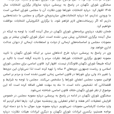
سخنگوی شورای نگهبان در پاسخ به پرسشی درباره سازوکار برگزاری انتخابات سال
۱۴۰۵ اظهار کرد: درباره انتخابات شوراها چون نظارت آن با مجلس شورای اسلامی است
ما ورودی نداریم، اما درباره انتخابات‌های میان‌دوره‌ای خبرگان و مجلس ما دغدغه‌هایی
داریم که اگر زیرساخت‌های لازم فراهم شود، با برگزاری الکترونیکی انتخابات موافقت
خواهیم کرد.
طحان نظیف درباره‌ی برنامه‌های شورای نگهبان در سال آینده گفت: با توجه به اینکه در
سال آینده برگزاری انتخاباتی پیش بینی نشده است، تمرکز شورای نگهبان بیشتر بر روی
مصوبات مجلس و اساسنامه‌های ارسالی از دولت و استعلامات ارسالی از دیوان عدالت
اداری خواهد بود.
وی در پاسخ به پرسشی درباره طرح ادعاهای مبنی بر اینکه شورای نگهبان با تایید
مصوبه تعویق برگزاری انتخابات شوراها، نظرات مردم را نادیده گرفته است با تاکید بر
اینکه طبیعتاً شورای نگهبان قانونگذار نیست، اظهار کرد: قانون اساسی برای مجلس شورای
اسلامی و ریاست جمهوری دوره‌های ۴ ساله را تهیه کرده است لذا نمی‌توان این دوره‌ها
را تغییر داد ولی برای شوراها در قانون اساسی زمانی تعیین نشده است و مردم بر اساس
قوانین مصوب مجلس اعضای شوراها را مشخص می‌کنند. مجلس با توجه به شرایط و
اقتضائاتی که تشخیص داده است، ۱۰ ماه به مهلت فعلی اضافه کرده است که این
موضوع از نظر شورای نگهبان خلاف قانون اساسی شناخته نمی‌شود.
سخنگوی شورای نگهبان در ادامه در پاسخ به پرسشی درباره مصوبه مجلس در خصوص
افزایش تعطیلات آخر هفته و اعلام تعطیلی روز پنجشنبه عنوان کرد: بارها اعلام کردیم که
وارد مباحث کارشناسی مصوبات نمی‌شویم. درباره مصوبه مورد سوال، ما با دو دسته ایراد
مواجه هستیم؛ یکسری ایرادات شورای نگهبان و دیگری ایرادات هیئات نظارت؛ درباره