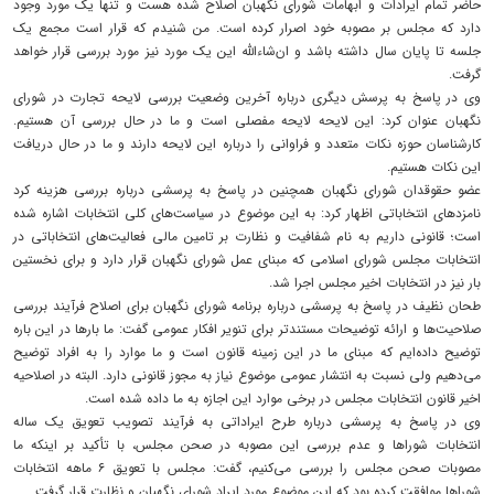
حاضر تمام ایرادات و ابهامات شورای نگهبان اصلاح شده هست و تنها یک مورد وجود
دارد که مجلس بر مصوبه خود اصرار کرده است. من شنیدم که قرار است مجمع یک
جلسه تا پایان سال داشته باشد و ان‌شاءالله این یک مورد نیز مورد بررسی قرار خواهد
گرفت.
وی در پاسخ به پرسش دیگری درباره آخرین وضعیت بررسی لایحه تجارت در شورای
نگهبان عنوان کرد: این لایحه لایحه مفصلی است و ما در حال بررسی آن هستیم.
کارشناسان حوزه نکات متعدد و فراوانی را درباره این لایحه دارند و ما در حال دریافت
این نکات هستیم.
عضو حقوقدان شورای نگهبان همچنین در پاسخ به پرسشی درباره بررسی هزینه کرد
نامزدهای انتخاباتی اظهار کرد: به این موضوع در سیاست‌های کلی انتخابات اشاره شده
است؛ قانونی داریم به نام شفافیت و نظارت بر تامین مالی فعالیت‌های انتخاباتی در
انتخابات مجلس شورای اسلامی که مبنای عمل شورای نگهبان قرار دارد و برای نخستین
بار نیز در انتخابات اخیر مجلس اجرا شد.
طحان نظیف در پاسخ به پرسشی درباره برنامه شورای نگهبان برای اصلاح فرآیند بررسی
صلاحیت‌ها و ارائه توضیحات مستندتر برای تنویر افکار عمومی گفت: ما بارها در این باره
توضیح داده‌ایم که مبنای ما در این زمینه قانون است و ما موارد را به افراد توضیح
می‌دهیم ولی نسبت به انتشار عمومی موضوع نیاز به مجوز قانونی دارد. البته در اصلاحیه
اخیر قانون انتخابات مجلس در برخی موارد این اجازه به ما داده شده است.
وی در پاسخ به پرسشی درباره طرح ایراداتی به فرآیند تصویب تعویق یک ساله
انتخابات شوراها و عدم بررسی این مصوبه در صحن مجلس، با تأکید بر اینکه ما
مصوبات صحن مجلس را بررسی می‌کنیم، گفت: مجلس با تعویق ۶ ماهه انتخابات
شوراها موافقت کرده بود که این موضوع مورد ایراد شورای نگهبان و نظارت قرار گرفت.