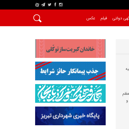
A
هی دولتی
فیلم
عکس
کیه
عظم
و