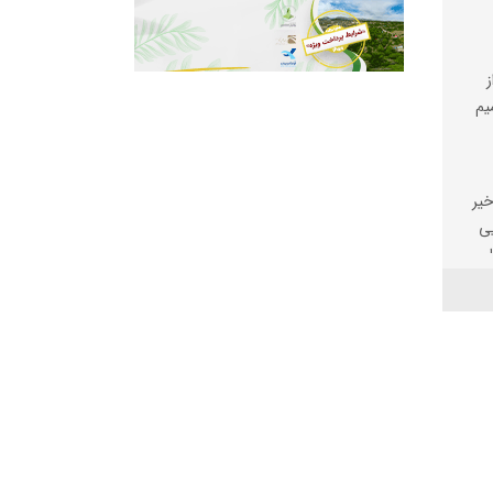
یم
خیر
یی
رای
وان
ی