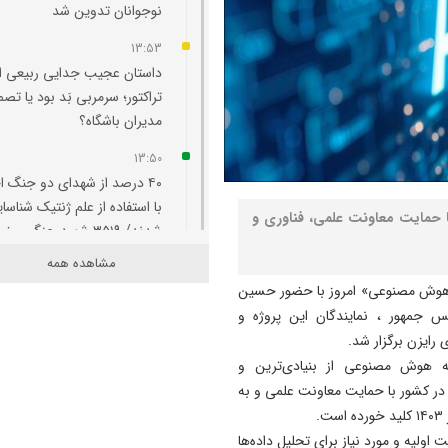
نوجوانان تدوین شد
13:53
داستان عجیب جدایی ربیعی از
تراکتور؛ سرمربی بَد بود یا تصم
مدیران باشگاه؟
13:50
۴۰ درصد از شهدای دو جنگ ا
با استفاده از علم ژنتیک شناسا
مایت معاونت علمی، فناوری و
شدند/ ۳۵۱۹ شهید جنگ رمضان
مشاهده همه
13:41
ز «MVP سکوی ملی متن‌باز هوش مصنوعی» امروز با حضور حسین
صدورگواهینامه موتورسیکلت ب
 جمهور ، نمایندگان این پروژه و
زنان؛ در آینده نزدیک/ تردد بان
رایزن برگزار شد.
با موتور به‌ صرفه‌تر است
ه هوش مصنوعی از بنیادی‌ترین و
13:31
ر کشور با حمایت معاونت علمی و به
وزیر کشور: خدشه به همبستگ
.
ملی گناهی نابخشودنی است
لیه و مورد نیاز برای تحلیل داده‌ها