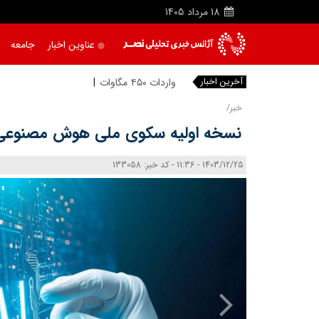
18
مرداد
1405
عناوین اخبار
جامعه
آخرین اخبار
واردات ۴۵۰ مگاوات برق از ترکیه
خبر/
نسخه اولیه سکوی ملی هوش مصنوعی 
1403/12/25 - 11:36 - کد خبر: 133058