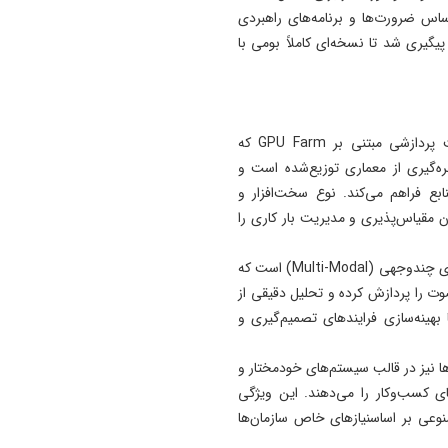
س ضرورت‌ها و برنامه‌های راهبردی
13:27
مجلس با سازوکار ضبط اموال و
گیری شد تا نسخه‌ای کاملاً بومی با
دارایی‌های عاملان جنایات
بین‌المللی موافقت کرد
13:19
اجزای اصلی این پلتفرم عبارت است از نخست، زیرساخت پردازشی مبتنی بر GPU Farm که
فراخوان هفتمین جشنواره سر
ره‌گیری از معماری توزیع‌شده است و
تئاترخیابانی و فضای باز " تبری
بع فراهم می‌کند. نوع سخت‌افزار و
"
ن مقیاس‌پذیری و مدیریت بار کاری را
13:17
هوش مصنوعی باید دستیار
جزء دوم این پلتفرم، مدل‌های زبانی بزرگ (LLMs) و مدل‌های چندوجهی (Multi-Modal) است که
خبرنگار باشد، نه جایگزین قض
وت را پردازش کرده و تحلیل دقیقی از
حرفه‌ای
 بهینه‌سازی فرایندهای تصمیم‌گیری و
) هستند که این عامل‌ها نیز در قالب سیستم‌های خودمختار و
دهای کسب‌وکار را می‌دهند. این ویژگی
عی بر اساسنیازهای خاص سازمان‌ها