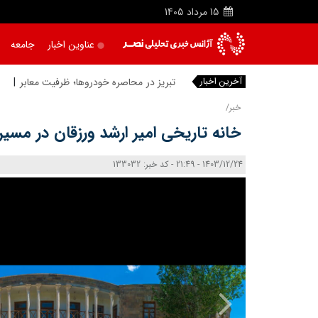
15
مرداد
1405
عناوین اخبار
جامعه
آخرین اخبار
تبریز در محاصره خودروها؛ ظرفیت معابر پا
خبر/
خانه تاریخی امیر ارشد ورزقان در مسیر 
1403/12/24 - 21:49 - کد خبر: 133032