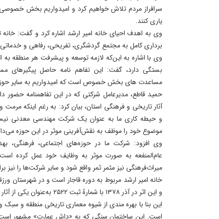
سرافراز مردم تلاش خواهیم کرد و امیدواریم بخش خصوصی و ب
یاری کنند.
وی به اهدف احیای خانه امیر ارشد اشاره کرد و گفت: خانه 
برداری کامل به مجتمع گردشگری، تفریحی، رفاهی و خدماتی 
وی با اشاره به این‌که لازمه توسعه و پیشرفت هر منطقه به ا
بستگی دارد، گفت: این تفاهم نامه حاصل پیگیرهای مستم
مساعدت های بخش خصوص است که امیدواریم به سایر حوزه 
حمید قاطع، مدیرعامل شرکتی که در این تفاهمنامه حضور دار
آثار تاریخی و فرهنگی استان، بیان کرد: به رغم اینکه مرمت و 
و حیطه کاری ما به عنوان یک شرکت مهندسی معدنی ن
موضوع خود را موظف به نقش‌آفرینی موثر در این حوزه می‌دان
وی افزود: شرکت ما در حوزه‌های اجتماعی، فرهنگی، بهد
عام‌المنفعه به صورت موثر به وظایف خود عمل کرده است 
میراث‌فرهنگی نیز مثمر ثمر واقع شود و سایر شرکت‌ها را نیز
خانه امیر ارشد مربوط به دوره قاجار است و در شهرستان ورزقا
و این اثر در آذر ۱۳۷۸ با شمارهٔ ثبت ۲۵۲۲ به‌عنوان یکی از آثار ملی ایران به ثبت رسیده است.
این بنا با بهره‌ مندی از شیوه معماری تاریخی منطقه و سبک 
است. این ساختمان سنگی که به «داش عمارت» مشهور است، کا