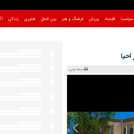
سیاست
اقتصاد
ورزش
فرهنگ و هنر
بین الملل
فناوری
زندگی
آگ
سخگوی
احیا
نسخه چاپی