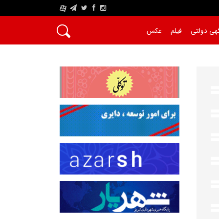
A
هی دولتی
فیلم
عکس