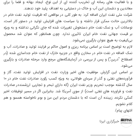
و با فعالیت های رسانه ای تخریب کننده ای از این نوع، ایجاد بهانه و فضا را برای
معاندین و دشمنان این آب و خاک در دستیابی به اهداف پلید خود ندهند.
شرکت ملی نفت ایران اضافه کرد: به طور کلی در مواقعی که ظرفیت تولید نفت خام در
بالاترین حالت ممکن قرار داشته و یا سیاست های افزایش تولید در دستور کار است،
نوسانات آب و نمک نفت خام دستخوش تغییرات شده که جای نگرانی نداشته و به ویژه
بر قیمت جهانی نفت خام ایران تاثیری ندارد. چون همانطور که عنوان شد محصول
بی‌کیفیت به هیچ عنوان بارگیری نمی‌شود.
لازم به توضیح است بر اساس برنامه ریزی و اصول حاکم بر فرایند تولید و صادرات، آب و
نمک اضافه در نفت خام در مخازن واقع در جزیره خارک از نفت خام جداسازی شده (در
اصطلاح "درین") و پس از بررسی در آزمایشگاه‌های مرجع وارد مرحله صادرات و بارگیری
می‌شود.
بر اساس این گزارش موفقیت های اخیر وزارت نفت در افزایش تولید نفت، گاز و
فرآورده‌های نفتی و گذر از سرمای طولانی، به ویژه کسب رکورد صادرات نفت خام در ۱۰
سال گذشته موجب تحریم وزیر نفت ایران (که دارای تبحر و تجاربی ارزشمنددر صادرات
نفت و فراورده های نفتی است) از سوی آمریکا شد. بنابراین اگر در مسیر توفیقات اخیر
کمکی نکرده، زیبنده آن است که با دشمنان مردم این مرز و بوم ناخواسته همسو و هم
کلام نشویم.
انتهای پیام/
خبرگزاری ایرنا