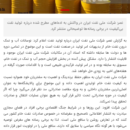
نصر: شرکت ملی نفت ایران در واکنش به ادعاهای مطرح شده درباره تولید نفت
بی‌کیفیت در برخی رسانه‌ها توضیحاتی منتشر کرد.
به گزارش نصر، شرکت ملی نفت ایران درباره تولید نفت اعلام کرد: نوسانات آب و نمک
درون نفت خام از بدیهیات امر تولید در صنعت نفت است و این موضوع در تمامی دوره
ها و دولت ها سابقه داشته که اسناد آن در مکاتبات شرکت ملی نفت ایران موجود و
قابلیت انتشار را دارد. مشکل پیش آمده در بخش افزایش حجم آب و نمک در نفت خام،
مسبوق به سابقه بوده و در امر تولید، فرآیندی طبیعی است و با اقدامات صورت گرفته در
هفته‌های اخیر، به زودی حل خواهد شد.
شرکت ملی نفت ایران به منظور حفظ برندینگ و اهمیت به مشتریان خود همواره نسبت
به کیفیت نفت خام تولیدی اهمیت داده و این موضوع برای پالایشگاه‌ها به عنوان
اصلی‌ترین مشتریان داخلی و به ویژه مقاصد صادراتی مد نظر قرار می‌گیرد چرا که اگر
کیفیت در حوزه صادراتی تحت تاثیر قرار گیرد به هیچ عنوان عملیات انتقال و صادرات
تحقق پیدا نمی‌کند.
این شرکت افزود: این روزها و در شرایط جنگ اقتصادی برخی افراد در فضای مجازی
مبادرت به انتشار اطلاعاتی ناصحیح و مغرضانه در خصوص صادرات نفت خام کشور می
کنند که در تعارض روشن با منافع ملی است. لذا به برخی رسانه های مغرض توصیه
می‌شود با هر گونه نگاه سیاسی یا سلایق که دارند، منافع ملی را در اولویت امور قرار داده