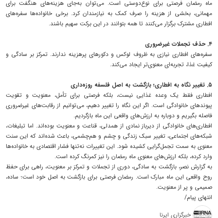
ماه رمضان فرصتی برای نوع‌دوستی است. می‌توان به‌جای هزینه‌های هنگفت برای
مهمانی، بخشی از هزینه را صرف کمک به نیازمندان کرد. برخی خانواده‌ها سفره‌های
افطاری مشترک برگزار می‌کنند تا همه بتوانند در این برکت سهیم باشند.
۴. حذف تجملات غیرضروری
سفره‌های افطاری نیازی به ظروف لوکس و دکورهای پرهزینه ندارند. تمرکز بر سادگی و
کیفیت غذا، تجربه‌ای معنوی‌تر ایجاد می‌کند.
۵. تغییر نگاه به افطاری؛ بازگشت به اصل فلسفه روزه‌داری
افطاری فقط یک وعده غذایی نیست، بلکه فرصتی برای تأمل، معنویت و تقویت
پیوندهای خانوادگی است. اگر این نگاه را تغییر دهیم، می‌توانیم از رقابت‌های غیرضروری
فاصله بگیریم و دوباره به ارزش‌های واقعی این ماه بازگردیم.
افطاری‌های خانوادگی از دیرباز نمادی از همدلی، قناعت و معنویت بوده‌اند. اما تبلیغات،
شبکه‌های اجتماعی، تغییر سبک زندگی و چشم و هم‌چشمی، باعث شده‌اند که این سنت
معنوی به سمت تجمل‌گرایی کشیده شود. این تغییرات نه‌تنها فشار اقتصادی به خانواده‌ها
وارد کرده، بلکه ارزش‌های معنوی ماه رمضان را نیز کمرنگ کرده است.
به گزارش نصر، بازگشت به سادگی، دوری از تجملات و تمرکز بر معنویت، راهی برای حفظ
روح واقعی این ماه مبارک است. رمضان فرصتی برای بازگشت به اصل خود است؛ ساده،
صمیمی و پر از معنویت.
انتهای پیام/
خبرگزاری ایرنا