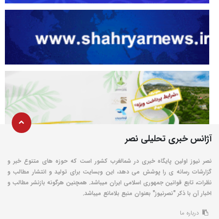
آژانس خبری تحلیلی نصر
نصر نیوز اولین پایگاه خبری در شمالغرب کشور است که حوزه های متنوع خبر و
گزارشات رسانه ی را پوشش می دهد، این وبسایت برای تولید و انتشار مطالب و
نظرات، تابع قوانین جمهوری اسلامی ایران میباشد. همچنین هرگونه بازنشر مطالب و
اخبار آن با ذکر "نصرنیوز" بعنوان منبع بلامانع میباشد.
درباره ما