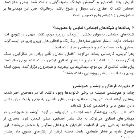
افزایش رفاه اقتصادی و گسترش فرهنگ مصرف‌گرایی، باعث شده برخی خانواده‌ها
احساس کنند که افطاری باید مجلل و متنوع باشد، درحالی‌که اصل این مهمانی‌ها بر
ساده‌زیستی و دورهمی‌های صمیمی است.
۲. رسانه‌ها و شبکه‌های اجتماعی؛ نمایش یا معنویت؟
شبکه‌های اجتماعی به‌عنوان بخشی از زندگی روزمره مردم، نقش مهمی در ترویج این
تجملات دارند. انتشار تصاویر سفره‌های رنگارنگ و افطاری‌های پرزرق‌وبرق در اینستاگرام،
بسیاری را به سمت چشم و هم‌چشمی سوق داده است.
زهرا کریمی، کارشناس رسانه می‌گوید: "فضای مجازی تأثیر زیادی در شکل‌گیری سبک
زندگی جدید دارد. انتشار تصاویر سفره‌های افطاری لوکس، باعث شده برخی خانواده‌ها
برای عقب نماندن از این موج، مهمانی‌هایی پرهزینه و غیرضروری برگزار کنند، بدون اینکه
توجهی به فلسفه واقعی روزه‌داری داشته باشند."
۳. تغییرات فرهنگی و چشم و هم‌چشمی
چشم و هم‌چشمی همیشه در برخی خانواده‌ها وجود داشته، اما در دهه‌های اخیر شدت
بیشتری گرفته است. در برخی محافل، مهمانی‌های افطاری به نوعی رقابت برای نشان
دادن سطح مالی و اجتماعی تبدیل شده‌اند.
دکتر علی مرادی، پژوهشگر علوم اجتماعی دراین‌باره می‌گوید: "چشم و هم‌چشمی در
مهمانی‌های افطاری می‌تواند به یک فشار اجتماعی منفی تبدیل شود. بسیاری از
خانواده‌ها به دلیل ترس از قضاوت اطرافیان، هزینه‌های سنگینی را متحمل می‌شوند. این
موضوع علاوه بر فشار اقتصادی، باعث فاصله گرفتن از ارزش‌های معنوی ماه رمضان
می‌شود."