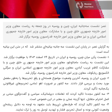
نصر: نشست سه‌جانبه ایران، چین و روسیه در روز جمعه به ریاست معاون وزیر
امور خارجه‌ جمهوری خلق چین و با مشارکت معاون وزیر امور خارجه‌ جمهوری
اسلامی ایران و نیز معاون وزیر امور خارجه‌ فدراسیون روسیه برگزار شد.
به گزارش نصر، در پایان این نشست سه جانبه بیانیه‌ای منتشر شد که در متن این بیانیه
آمده است:
۱- نشست پکن میان چین، روسیه و ایران در تاریخ ۲۴ اسفند ۱۴۰۳ با موفقیت برگزار شد.
این نشست به ریاست ماجائوشو، معاون وزیر امور خارجه‌ جمهور ی خلق چین و با
مشارکت کاظم غریب آبادی، معاون وزیر امور خارجه‌ جمهوری اسلامی ایران و سرگئی
الکسویچ ریابکوف، معاون وزیر امور خارجه‌ فدراسیون روسیه، برگزار شد.
۲- چین، ایران و روسیه، آخرین وضعیت موضوع هسته‌ای و رفع تحریم‌ها را به‌طور مفصل
مورد بحث و بررسی قرار دادند. سه کشور بر ضرورت لغو تمامی تحریم‌های غیرقانونی
یک‌جانبه تأکید کردند.
۳- سه کشور مجددا تاکید کردند که تعاملات دیپلماتیک، سیاسی و گفت‌وگوی مبتنی بر
اصل احترام متقابل، تنها گزینه‌ عملی و معتبر در این خصوص است.
۴- سه کشور تاکید کردند که طرف‌های ذی‌ربط باید متعهد به توجه به دلایل ریشه‌ای
وضعیت کنونی بوده و اعمال تحریم، فشار و تهدید توسل به زور را ترک نمایند.