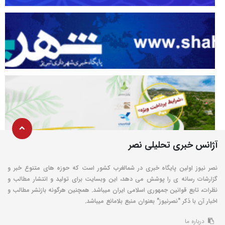
آژانس خبری تحلیلی نصر
نصر نیوز اولین پایگاه خبری در شمالغرب کشور است که حوزه های متنوع خبر و
گزارشات رسانه ی را پوشش می دهد، این وبسایت برای تولید و انتشار مطالب و
نظرات، تابع قوانین جمهوری اسلامی ایران میباشد. همچنین هرگونه بازنشر مطالب و
اخبار آن با ذکر "نصرنیوز" بعنوان منبع بلامانع میباشد.
درباره ما