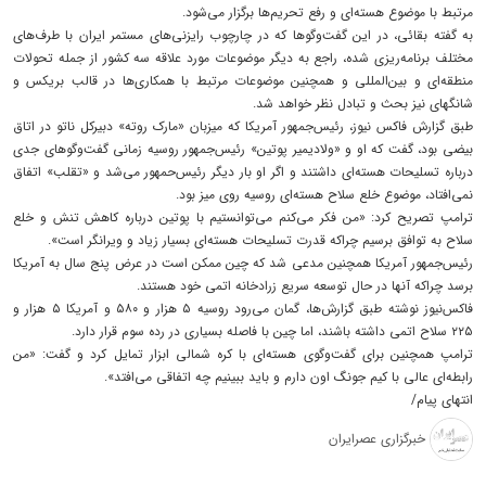
مرتبط با موضوع هسته‌ای و رفع تحریم‌ها برگزار می‌شود.
به گفته بقائی، در این گفت‌و‌گو‌ها که در چارچوب رایزنی‌های مستمر ایران با طرف‌های
مختلف برنامه‌ریزی شده، راجع به دیگر موضوعات مورد علاقه سه کشور از جمله تحولات
منطقه‌ای و بین‌المللی و همچنین موضوعات مرتبط با همکاری‌ها در قالب بریکس و
شانگهای نیز بحث و تبادل نظر خواهد شد.
طبق گزارش فاکس نیوز، رئیس‌جمهور آمریکا که میزبان «مارک روته» دبیرکل ناتو در اتاق
بیضی بود، گفت که او و «ولادیمیر پوتین» رئیس‌جمهور روسیه زمانی گفت‌و‌گو‌های جدی
درباره تسلیحات هسته‌ای داشتند و اگر او بار دیگر رئیس‌حمهور می‌شد و «تقلب» اتفاق
نمی‌افتاد، موضوع خلع سلاح هسته‌ای روسیه روی میز بود.
ترامپ تصریح کرد: «من فکر می‌کنم می‌توانستیم با پوتین درباره کاهش تنش و خلع
سلاح به توافق برسیم چراکه قدرت تسلیحات هسته‌ای بسیار زیاد و ویرانگر است».
رئیس‌جمهور آمریکا همچنین مدعی شد که چین ممکن است در عرض پنج سال به آمریکا
برسد چراکه آنها در حال توسعه سریع زرادخانه اتمی خود هستند.
فاکس‌نیوز نوشته طبق گزارش‌ها، گمان می‌رود روسیه ۵ هزار و ۵۸۰ و آمریکا ۵ هزار و
۲۲۵ سلاح اتمی داشته باشند، اما چین با فاصله بسیاری در رده سوم قرار دارد.
ترامپ همچنین برای گفت‌وگوی هسته‌ای با کره شمالی ابزار تمایل کرد و گفت: «من
رابطه‌ای عالی با کیم جونگ اون دارم و باید ببینیم چه اتفاقی می‌افتد».
انتهای پیام/
خبرگزاری عصرایران