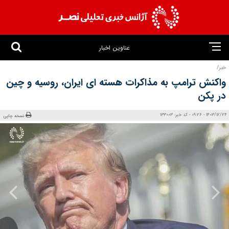
عناوین اخبار
خبر/
واکنش ترامپ به مذاکرات هسته ای ایران، روسیه و چین
در پکن
1403/12/24 - 09:26 - کد خبر: 133003
نسخه چاپی