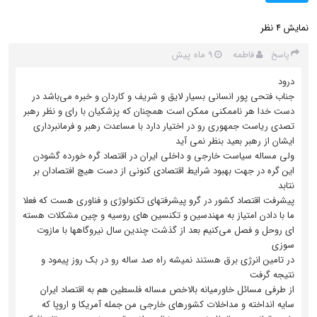
نمایش
نظر
4
فاطمه
9 ماه پیش
پاسخ
درود
جناب فتحی پور انسانی بسیار لایق و شریف و کاردان و خبره می‌باشد در
دست خدا هر ناممکنی ممکن است همچنان که پزشکیان با رای و نظر رهبر
تصدی ریاست جمهوری رو در اختیار دارد با مساعدت رهبر و فرمانبرداری
ایشان از رهبر بعید بنظر نمی آید
ولی مساله سیاست خارجی و داخلی ایران در اقتصاد گره خورده گشودن
این گره در جهت بهبود شرایط اقتصادی کنونی از دست هیچ افتصادان بر
نتابد
پیشرفت اقتصاد کشور در گرو پیشرفتهای تکنولوژی و فناوری هست که فعلا
ما با دادن امتیاز به مهندسین و تکنسین های روسیه و چین مشکلات هسته
ای رو‌حل و فصل می‌کنیم بعد از گذشت چندین سال نیروگاهها با مازوت
سوزی
در تامین انرژی برق هستند نمیشه راه صد ساله رو در بک روز پیمود و
نتیجه گرفت
از طرفی مسائل خاورمیانه بالاخص مساله فلسطین هم به اقتصاد ایران
سایه انداخته و مداخلات کشورهای خارجی من جمله آمریکا و اروپا که