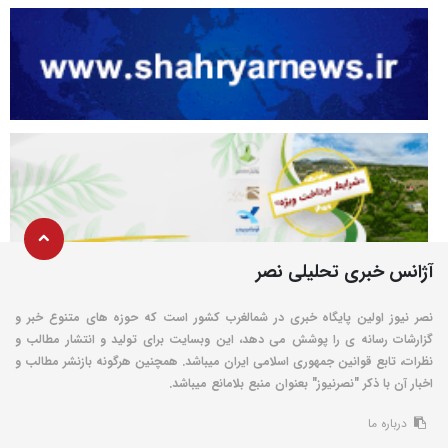
آژانس خبری تحلیلی نصر
نصر نیوز اولین پایگاه خبری در شمالغرب کشور است که حوزه های متنوع خبر و
گزارشات رسانه ی را پوشش می دهد، این وبسایت برای تولید و انتشار مطالب و
نظرات، تابع قوانین جمهوری اسلامی ایران میباشد. همچنین هرگونه بازنشر مطالب و
اخبار آن با ذکر "نصرنیوز" بعنوان منبع بلامانع میباشد.
درباره ما