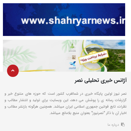
آژانس خبری تحلیلی نصر
نصر نیوز اولین پایگاه خبری در شمالغرب کشور است که حوزه های متنوع خبر و
گزارشات رسانه ی را پوشش می دهد، این وبسایت برای تولید و انتشار مطالب و
نظرات، تابع قوانین جمهوری اسلامی ایران میباشد. همچنین هرگونه بازنشر مطالب و
اخبار آن با ذکر "نصرنیوز" بعنوان منبع بلامانع میباشد.
درباره ما