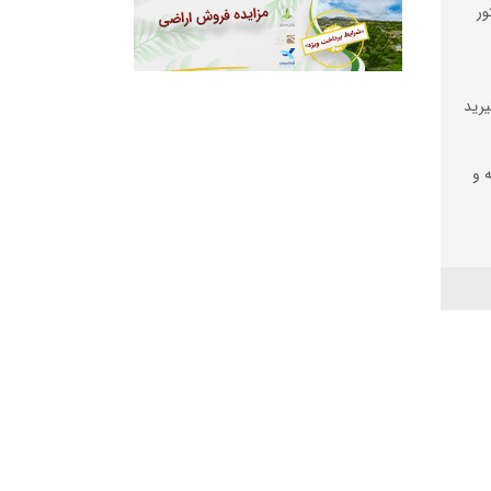
ور
یرید
ه و
رز