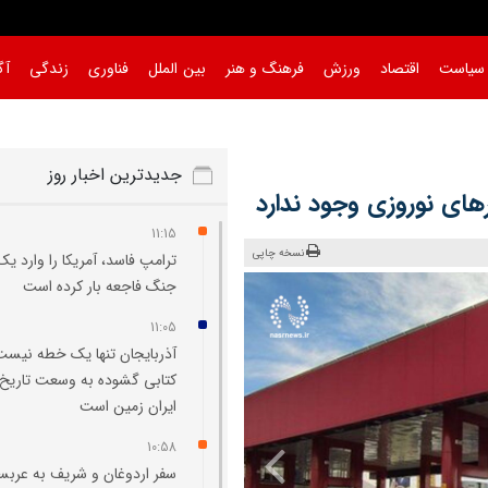
سیاست
اقتصاد
ورزش
فرهنگ و هنر
بین الملل
فناوری
زندگی
آگ
جدیدترین اخبار روز
های نوروزی وجود ندارد
11:15
نسخه چاپی
ترامپ فاسد، آمریکا را وارد یک
جنگ فاجعه بار کرده است
11:05
آذربایجان تنها یک خطه نیست
کتابی گشوده به وسعت تاریخ
ایران‌ زمین است
10:58
سفر اردوغان و شریف به عربس