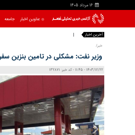
16
مرداد
1405
عناوین اخبار
جامعه
آخرین اخبار
ترامپ
خبر/
وزیر نفت: مشکلی در تامین بنزین سفر
1403/12/22 - 11:45 - کد خبر: 132871