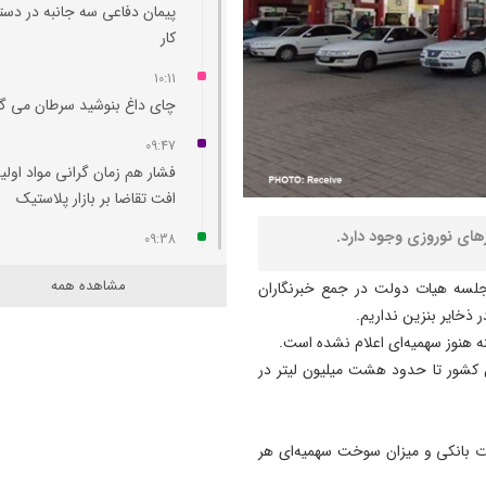
پیمان دفاعی سه جانبه در دست
کار
10:11
چای داغ بنوشید سرطان می‌ گ
09:47
فشار هم‌ زمان گرانی مواد اولی
افت تقاضا بر بازار پلاستیک
های نوروزی وجود دارد.
09:38
بررسی امکان راه‌ اندازی پرواز
مشاهده همه
جلسه هیات دولت در جمع خبرنگاران
مستقیم تبریز- طرابوزان
 ذخایر بنزین نداریم.
09:29
ینه هنوز سهمیه‌ای اعلام نشده است.
نجات کودک ۱۱ ساله توسط تیم
ین کشور تا حدود هشت میلیون لیتر در
اورژانس آذربایجان شرقی در م
مهران +فیلم
ارت بانکی و میزان سوخت سهمیه‌ای هر
09:24
مهران همچنان پرترددترین مرز