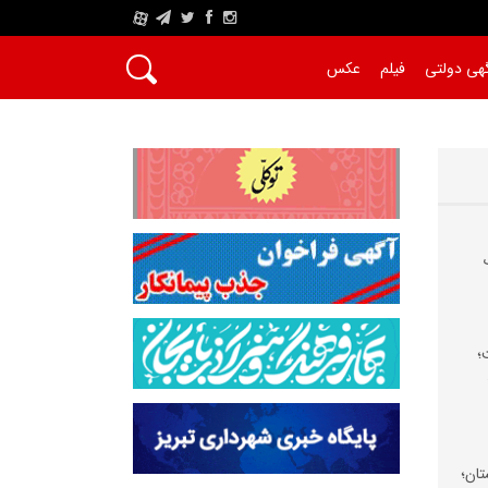
A
هی دولتی
فیلم
عکس
؛
تان؛