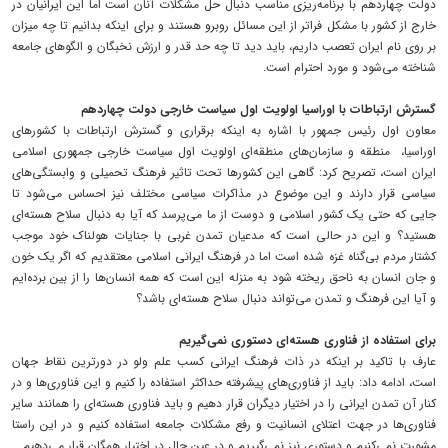
دولت چهاردهم با برنامه‌ریزی مناسب دنبال حل مشکلات آنان است اما این ایرانیان در
خارج از کشور با مشکل فراتر از این مسائل روبرو هستند و برای اینکه بدانیم تا چه میزان
بر روی نام ایران تعصب داریم، باید دید تا چه حد قدر و ارزش نخبگان و الگوهای جامعه
شناخته می‌شود و مورد احترام است.
گسترش ارتباطات با اوراسیا اولویت اول سیاست خارجی دولت چهاردهم
معاون اول رئیس جمهور با اشاره به اینکه برقراری و گسترش ارتباطات با کشورهای
اوراسیا، ‌ منطقه و سازمان‌های منطقه‌ای اولویت اول سیاست خارجی جمهوری اسلامی
ایران است، ‌تصریح کرد: گاهی این کشورها تحت تاثیر فرهنگ تحمیلی و وابستگی‌های
سیاسی قرار دارند و این موضوع در مذاکرات سیاسی مختلف نیز احساس می‌شود تا
جایی که حتی یک کشور اسلامی و دوست از ما می‌پرسد که آیا به دنبال سلاح هسته‌ای
هستید؟ و این در حالی است که مدعیان تمدن غربی با جنایات هولناک خود موجب
کشتار مردم بی‌گناه غزه شده است اما در فرهنگ ایرانی اسلامی معتقدیم که اگر یک خون
و جان انسان به ناحق ریخته شود به منزله این است که همه انسان‌ها را از بین برده‌ایم
و آیا این فرهنگ و تمدن می‌تواند دنبال سلاح هسته‌ای باشد؟ ‌
برای استفاده از فناوری هسته‌ای دستوری نمی‌گیریم
عارف با تاکید بر اینکه در ذات فرهنگ ایرانی کسب علم ولو در دورترین نقاط جهان
است، ادامه داد: باید از فناوری‌های پیشرفته حداکثر استفاده را کنیم و این فناوری‌ها و در
کنار آن تمدن ایرانی را در اختیار دیگران قرار دهیم و باید فناوری هسته‌ای را همانند سایر
فناوری‌ها در جهت اعتلای انسانیت و رفع مشکلات جامعه استفاده کنیم و در این راستا
مشورت نمی‌کنیم و دستوری نیز نمی‌گیریم و در عین حال در اختیار همگان قرار می‌دهیم.