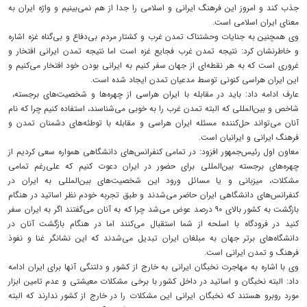
جذب کند و امروز این فرهنگ ایرانی و اسلامی را جدا از هم نمی‌بینیم و واژه ایران به
معنای ایران اسلامی است.
وی همچنین به جنایات وحشتناک تمدن غرب و کشتار مردم بی‌دفاع و بی‌گناه غزه اشاره
و خاطرنشان کرد: نتیجه تمدن غرب فجایع غزه است اما نتیجه تمدن ایرانی افتخار و
غروری است که به هر نقطه‌ای از جهان سفر کنیم به ایرانی بودن خود افتخار می‌کنیم و
این ایران هراسی کنونی توسط مدعیان تمدن ایجاد شده است.
عارف ادامه داد:‌ باید در مقابله با ایران هراسی از چهره‌ها و شخصیت‌های برجسته، ‌
شاخص و بین‌المللی که البته تمدن غرب را به خوبی می‌شناسند، استفاده کنیم چرا که نام
آنان می‌تواند حل‌کننده مسئله ایران هراسی و مقابله با توطئه‌های دشمنان تمدن و
فرهنگ ایرانی و ایرانیان است.
معاون اول رئیس‌جمهور افزود: در تمامی کنفرانس‌های دانشگاهی همواره سعی کردیم از
چهره‌های برجسته بین‌المللی برای حضور در ایران دعوت کنیم که علی‌رغم تمامی
مشکلات، میزبانی و یا مسائل ورود این شخصیت‌های بین‌المللی به ایران در
کنفرانس‌های دانشگاهی ایران حاضر می‌شدند و طبق تجربه خودم نظر اساتید در هنگام
بازگشت به کشور بالای ۹۰ درصد عوض می‌شد چرا که به آنان می‌گفتند اگر به ایران سفر
کنید در فرودگاه با اسلحه از شما استقبال می‌کنند اما در هنگام بازگشت آنان در
دانشگاه‌های برتر جهان به مبلغان ایران تبدیل می‌شدند که این نشانگر غنا و نفوذ
فرهنگ و تمدن ایرانی است.
وی با اشاره به مهاجرت نخبگان ایرانی به خارج از کشور و دلتنگی آنها برای ایران ادامه
داد: البته نخبگان و اساتید در داخل کشور با برخی مشکلات معیشتی و عدم تامین ابزار
مورد روبرو هستند که نخبگان ایرانی این مشکلات را در خارج از کشور ندارند که البته