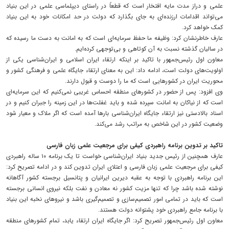
علمی و دراز مدت مایه افتخار است که قطعاً ‌در راستای دیپلماسی علمی در این بنیاد
می‌تواند اقدامات ارزنده‌ای به جای بگذارد که دولت در حد امکانات خود به این بنیاد
کمک خواهد کرد.
عارف خاطرنشان کرد: وظیفه ما حفظ سرمایه‌ای است که به امانت به دست ما رسیده که
در سالیان گذشته نسبت به آن کوتاهی و بی‌توجهی کرده‌ایم.
معاون اول رئیس‌جمهور با تاکید بر اینکه ارتقاء ایران اسلامی و ایران‌شناسی یکی از
اولویت‌های دولت است، ادامه داد: این به معنای ارتقاء جایگاه علمی و فرهنگی کشور و
محوریت ایران در کشورهایی است که ما را دوست و قبول دارند.
وی افزود: پس از حضور در کشورهای منطقه احساس غریبی نمی‌کنیم که این سرمایه‌ای
است که از نیاکان به امانت سپرده شده و باید غفلت‌ها در این زمینه را جبران کنیم و در
اسناد بالادستی نیز ارتقاء جایگاه ایران‌شناسی بارها آمده است که اگر ملاک و معیار شود
وضعیت کشور در این شاخص به مراتب رشد می‌کند.
تاکید بر تدوین برنامه راهبردی کیفی برای مرجعیت علمی زبان فارسی
عارف همچنین از رئیس جدید بنیاد ایران‌شناسی خواست تا یک برنامه ۱۰ ساله راهبردی
کیفی برای مرجعیت علمی زبان فارسی و اعتلای ایران تدوین کند و در ادامه تصریح کرد:
این برنامه راهبردی با توجه به عقبه دیرین ایرانیان و پتانسیل برجسته کشور آگاهانه
نوشته شده باشد چرا که تنها مزیت کشور نه معادن و نفت بلکه نیروی انسانی برجسته
است که باید در تمامی امور تصمیم‌سازی و تصمیم‌گیری باشد و نیروهای نخبه این بنیاد
با برنامه جامع راهبردی خود پشتوانه دولت هستند.
معاون اول رئیس‌جمهور تصریح کرد: اگر جایگاه ایران ارتقاء یابد، تمام کشورهای منطقه