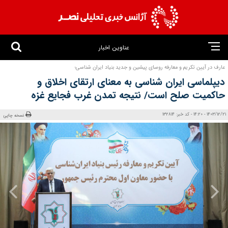
عناوین اخبار
عارف در آیین تکریم و معارفه روسای پیشین و جدید بنیاد ایران‌ شناسی؛
دیپلماسی ایران‌ شناسی به معنای ارتقای اخلاق و
حاکمیت صلح است/ نتیجه تمدن غرب فجایع غزه
1403/12/21 - 14:20 - کد خبر: 132814
نسخه چاپی