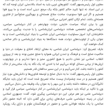
معاون اول رئیس‌جمهور گفت: کشورهای غربی باید به اسناد بالادستی ایران توجه کند که
در این اسناد نه تنها تایید حاکم کشور بلکه یک مرجع دینی آمده است و ما پیرو فتوا
هستیم و اگر این فتوا ممنوعیت ساخت سلاح هسته‌ای و بهره‌گیری صلح‌آمیز از فناوری
هسته‌ای باشد، تمام ارکان کشور اجرایی می‌کنند.
وی با بیان اینکه سیاست خارجی دولت چهاردهم در کنار دیپلماسی سیاسی،
دیپلماسی‌های تخصصی همانند دیپلماسی ایران‌شناسی را با جدیت پیگیری می‌کنند،
خاطرنشان کرد: امروز مسئولیت دیپلماسی ایران شناسی با بنیاد ایران‌شناسی است و به
عنوان یکی از اولویت‌های دولت، همه دستگاه‌ها به بنیاد ایران‌شناسی و دکتر صالحی
کمک خواهند کرد.
عارف تصریح کرد: دیپلماسی ایران شناسی به معنای ارتقاء اخلاق و معرفت در دنیا و
حاکمیت صلح است و فرهنگ و تمدن ایرانی همواره با صلح عجین بوده و بعد از پیروزی
انقلاب اسلامی نیز نشان دادیم با هیچ کشوری ستیز و دعوا نداریم و در چهارچوب
ارزش‌ها از برخی مسائل کوتاه می‌آییم اما با احدی که یک نگاه به یک سانتی‌متر از خاک
کشور را داشته باشد، کنار نمی‌آییم و در این مسیر مدافعان قدر هستیم.
معاون اول رئیس‌جمهور گفت: ما به دنبال صلح و توسعه فناوری‌ها و دانش‌های مورد نیاز
کشور هستیم و در سند چشم‌انداز بیست ساله تصریح شده است که ایران باید جایگاه
تاثیرگذاری در منطقه داشته باشد و این مهم را به عنوان یک وظیفه ملی دنبال می‌کنیم.
وی با تاکید بر اینکه باید دیپلماسی ایران‌شناسی در کنار دیپلماسی سیاسی قرار گیرد و
دیپلماسی علمی نیز هم عرض این دو دیپلماسی پیگیری شود، گفت: جمهوری اسلامی
ایران در زمینه دیپلماسی علمی حرف‌های زیادی برای گفتن دارد که البته حضور دکتر
صالحی با یک سابقه طولانی علمی و حضور در فرهنگستان علوم و دارای یک رویکرد