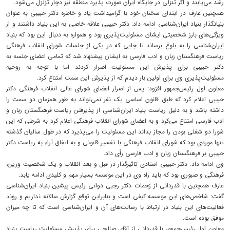
رشد می‌یابند و اگر تنزلی در جایگاه ایران صورت پذیرد منطقه نیز دچار تزلزل می‌شود.
همچنین عارف در ابتدای سخنان خود با گرامیداشت یاد و خاطره دکتر حبیبی به عنوان
بنیانگذار بنیاد ایران‌شناسی ادامه داد: دکتر حبیبی علاقه خاصی به این بنیاد داشتند و از
ویژگی‌های بارز شخصیتی ایشان مسئولیت‌پذیری بود و همواره به دنبال این بود که بنیاد
ایران‌شناسی را به بلوغ برساند تا جایی که در یکی از جلسات شورای انقلاب فرهنگی
ریاست فرهنگستان زبان و ادب فارسی به ایشان پیشنهاد شد که تمامی اعضای جلسه به
دکتر حبیبی برای پذیرش این مسئولیت اصرار کردند اما با توجه به روحیه
مسئولیت‌پذیری وی برای اولین بار دیدم که از پذیرش این سمت امتناع کرد.
معاون اول رئیس‌جمهور افزود: پس از اصرار اعضای شورای عالی انقلاب فرهنگی دکتر
حبیبی اعلام کرد که طبق قانون اساسی یک نفر نمی‌تواند به طور همزمان دو سمت را
داشته باشد و به دلیل ریاست بنیاد ایران‌شناسی از پذیرفتن ریاست فرهنگستان زبان و
ادب فارسی امتناع می‌کرد و به اعضای شورای انقلاب فرهنگی اعلام کرد به شرطی که این
شورا دو شغلی بودن را مجاز بداند این مسئولیت را می‌پذیرد که در طول سالیان گذشته
تنها موردی بود که شورای انقلاب فرهنگی با تفسیر قانونی و به اتفاق آراء به ریاست دکتر
حبیبی بر فرهنگستان زبان و ادب فارسی رأی داد.
وی ادامه داد: دکتر حبیبی استادی تاثیرگذار در قبل و بعد انقلاب و یک شخصیت وزین،
فرهنگی و صبوری بود که باید راه وی در این موسسه بسیار مهم و کلیدی ادامه یابد.
عارف همچنین با قدردانی از زحمات دکتر رجبی دوانی رئیس پیشین بنیاد ایران‌شناسی
گفت: شاخص‌های این موسسه کیفی است و بنابراین توقع گزارش سالانه نداریم و روند
فعالیت‌های این بنیاد در ارتباط با رسالت‌های آن و ایران‌شناسی است که تا چه میزان
موفق بوده است.
معاون اول رئیس‌جمهور با قدردانی از آقای صالحی برای پذیرش مسئولیت ریاست بنیاد