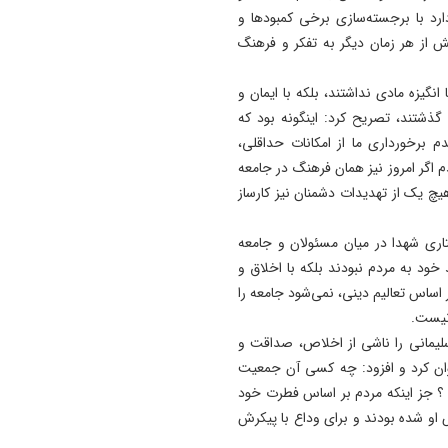
دارد با برجسته‌سازی برخی کمبودها و
22:55
طباطبایی: با حکم پزشکیان، ر
ش از هر زمان دیگر به تفکر و فرهنگ
دبیر شورای عالی امنیت شد
نگیزه مادی نداشتند، بلکه با ایمان و
22:48
گذشتند، تصریح کرد: اینگونه بود که
رسانه‌ها پل راهبردی میان بانک
 برخورداری ما از امکانات حداقلی،
مردم هستند
اگر امروز نیز همان فرهنگ در جامعه
22:42
چ یک از تهدیدات دشمنان نیز کارساز
تبریز برای همیشه شهر جهانی
فرش دستباف خواهد ماند
فتاری شهدا در میان مسئولان و جامعه
 خود به مردم نبودند بلکه با اخلاق و
ر اساس تعالیم دینی، نمی‌شود جامعه را
 نیست.
لیمانی را ناشی از اخلاص، صداقت و
نوان کرد و افزود: چه کسی آن جمعیت
د ؟ جز اینکه مردم بر اساس فطرت خود
او شده بودند و برای وداع با پیکرش