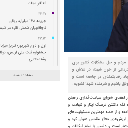
انتظار نجات
23:20
جریمه ۱۴۸ میلیارد ریالی
قاچاقچیان شمش نقره در شبس
23:13
اول و دوم شهریور؛ تبریز میزبا
جشنواره ثبت ملی اریس، نوقا 
رشته‌ختایی
ار مردم و حل مشکلات کشور برای
ردانی از خون شهدا، در تلاش و
23:11
مشاهده همه
اد رضایتمندی در جامعه است و
۲ هزار واحد مسکونی برای ساک
وفق باشیم و شرمنده شهدا نشویم.
پهنه پرخطر ۴۸ هکتاری تبریز
احداث می‌شود
ر اعضای شورای سیاست‌گذاری راهیان
23:06
ده نگه داشتن فرهنگ ایثار و شهادت و
آمادگی کامل برای برگزاری کنکو
امعه و از جمله مهمترین مسئولیت‌های
۱۴۰۵/پیامک مشمولان سهمیه
ر ارزش‌های دفاع مقدس عنوان کرد و
جنگ جعلی است
‌تر است و دشمن با تمام امکانات و