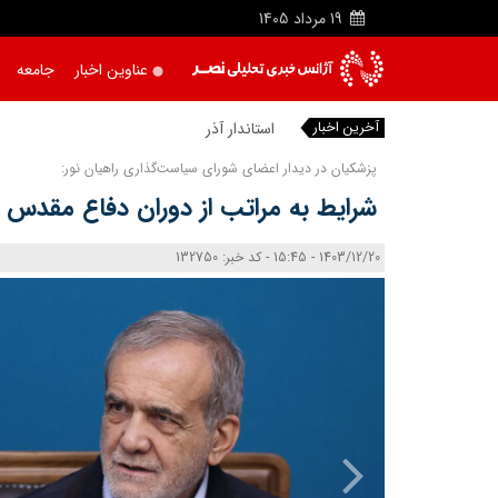
19
مرداد
1405
عناوین اخبار
جامعه
آخرین اخبار
استاندار آذربایجان
|
پزشکیان در دیدار اعضای شورای سیاست‌گذاری راهیان نور:
شرایط به مراتب از دوران دفاع مقدس
1403/12/20 - 15:45 - کد خبر: 132750