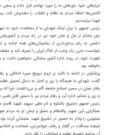
ابزارهای خود باورهای ما را مورد تهاجم قرار داده و سعی 
کاستی‌ها اعتقاد مردم به نظام و انقلاب را مخدوش کند، بی
شهدا نیازمندیم.
رئیس جمهور با بیان اینکه شهدای ما از مجاهدت خود نه تنها ا
باور محکم از مال و جان خود نیز در راه مردم و کشورشان 
دشمن به رغم برخورداری از پشتیبانی‌های همه جانبه و عدم
نتوانست حتی یک وجب از خاک ایران را تصرف کند و معتقدم 
تقویت شود، در روند اداره کشور مشکلی نخواهیم داشت و هی
نخواهد بود.
پزشکیان در ادامه با تاکید بر لزوم ترویج سیره اخلاقی و ر
گفت: شهدای ما هیچگاه با زور و اجبار به دنبال تحمیل عقاید
رفتار عملی در مسیر اصلاح جامعه گام بر می‌داشتند، چرا که ب
با زور و تحکم، اداره کرد و رفتار مردم نیز با دستور قابل تغییر
رئیس جمهور تشییع باشکوه و کم نظیر سپهبد شهید قاسم س
عملگرایی این شهید والامقام و عشق و ایمان او به مردم ع
میلیونی را وادار به حضور در تشییع شهید سلیمانی کرده بو
شیفته صداقت در گفتار و رفتار، جوانمردی، شجاعت و اخلاص 
آن مراسم تشییع عظیم و استثنایی را رقم زدند.