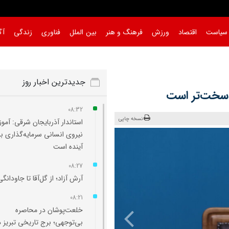
سیاست
اقتصاد
ورزش
فرهنگ و هنر
بین الملل
فناوری
زندگی
آگ
جدیدترین اخبار روز
 سخت‌تر است
08:32
نسخه چاپی
استاندار آذربایجان شرقی: آم
نیروی انسانی سرمایه‌گذاری ب
آینده است
08:27
آرش آزاد؛ از گل‌آقا تا جاودانگی
08:21
خلعت‌پوشان در محاصره
بی‌توجهی؛ برج تاریخی تبریز د