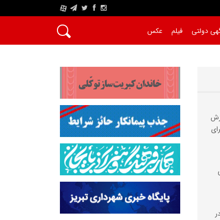
A
هی دولتی
فیلم
عکس
وزش
رای
ر