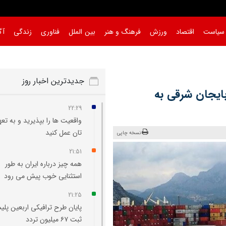
سیاست
اقتصاد
ورزش
فرهنگ و هنر
بین الملل
فناوری
زندگی
آگ
جدیدترین اخبار روز
ذربایجان شرقی به
22:29
واقعیت‌ ها را بپذیرید و به تعه
تان عمل کنید
نسخه چاپی
21:51
همه چیز درباره ایران به طور
استثنایی خوب پیش می‌ رود
21:25
پایان طرح ترافیکی اربعین پلی
ثبت ۶۷ میلیون تردد