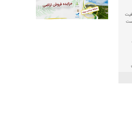
فیت
یست
ها
 سارق در