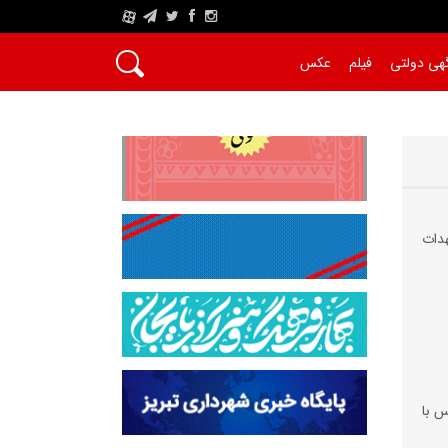
A
هی دولتی
فیلم
عکس
دات‌
س با