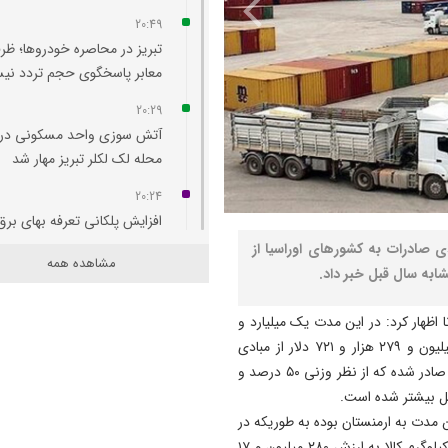
20:49
تبریز در محاصره خودروها؛ ظر
معابر پاسخگوی حجم تردد ن
20:29
آتش‌ سوزی واحد مسکونی در
محله لک‌ لکلر تبریز مهار شد
20:24
افزایش پلکانی تعرفه بهای برق
کشاورزی لغو شد
کات آذربایجان شرقی از افزایش ۳۲ درصدی صادرات به کشورهای اوراسیا از
مشاهده همه
20:07
لزوم هم‌ افزایی روابط‌ عمومی‌ 
 اظهار کرد: در این مدت یک میلیارد و
برای تبیین عملکرد دولت
۵۸۰ میلیون و ۱۲۲ هزار و ۲۵۹ کیلوگرم کالا به ارزش ۳۳۱ میلیون و ۲۷۹ هزار و ۷۲۱ دلار از مبادی
19:54
گمرکی استان به مقصد پنج کشور عضو این اتحادیه اقتصادی صادر شده که از نظر وزنی ۵۰ درصد و
دستگیری دو هزار و ۹۶۱
آذربایجان‌شرقی
ن مدت به ارمنستان بوده به طوریکه در
۱۱ ماه سالجاری یک میلیارد و ۵۳۹ میلیون و ۸۰۹ هزار و ۹۵۰ کیلوگرم کالا به ارزش ۲۸۰ میلیون و ۱۷