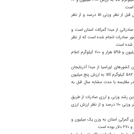
17:12
پیشکسوتان تراکتور طومار
وی افزود: این میزان صادرات در مقایسه با مدت مشابه سال قبل از نظر وزنی ۵۱ درصد و از نظر
محکومیت تبعیض علیه تیم مل
ایران را امضا کردند
 صادراتی از مبدا گمرکات استان است و
17:06
ن و ۵۹ هزار و ۷۰۱ دلار به این کشور صادرات انجام شده است که از نظر
معرفی عجب‌ شیر و مراغه به ع
پایلوت ملی نصب صفحات
وی، وزن کالاهای صادر شده به روسیه در این مدت را ۲۳ میلیون و ۵۹۵ هزار و ۷۰۰ کیلوگرم اعلام
خورشیدی در مدارس
 کشورهای اوراسیا از مبدا آذربایجان
شرقی نام برد و گفت: در این مدت سه میلیون و ۹۸۴ هزار و ۵۸۲ کیلوگرم کالا به ارزش پنج میلیون
 ایم که در مقایسه با مدت مشابه سال قبل به
رین رشد وزنی و ارزی صادرات از طریق
گمرکات استان در این مدت مربوط به بلاروس است که از نظر وزنی ۱۱۰ درصد و از نظر ارزش ارزی
دی گمرکی استان به وزن یک میلیون و