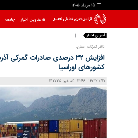
15
مرداد
1405
عناوین اخبار
جامعه
آخرین اخبار
واقعیت‌ ه
ناظر گمرکات استان:
افزایش ۳۲ درصدی صادرات گمرکی آ
کشورهای اوراسیا
1403/12/20 - 12:46 - کد خبر: 132735