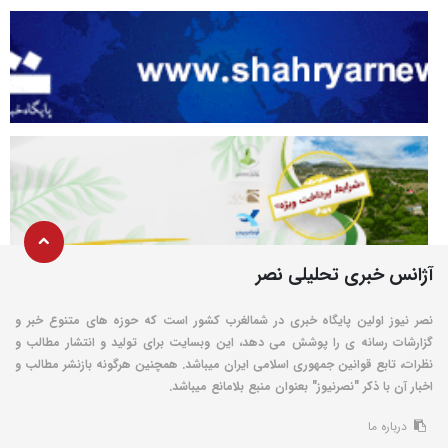
آژانس خبری تحلیلی نصر
نصر نیوز اولین پایگاه خبری در شمالغرب کشور است که حوزه های متنوع خبر و
گزارشات رسانه ی را پوشش می دهد، این وبسایت برای تولید و انتشار مطالب و
نظرات، تابع قوانین جمهوری اسلامی ایران میباشد. همچنین هرگونه بازنشر مطالب و
اخبار آن با ذکر "نصرنیوز" بعنوان منبع بلامانع میباشد.
درباره ما