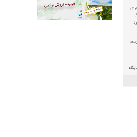
رای
د
وسط
یگاه
شد
حدت
قش
لی
ری