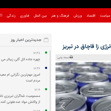
سیاست
اقتصاد
ورزش
فرهنگ و هنر
بین الملل
فناوری
زندگی
آگ
جدیدترین اخبار روز
16:38
نسخه چاپی
چهره جاده ائل‌ گلی زیباتر می‌
16:36
امروز مهم‌ترین نگرانی‌ ام مع
مردم است
16:19
مسمومیت شناگران تبریزی نا
از واکنش مواد ضدعفونی‌ کننده