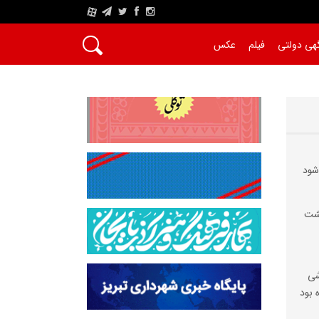
A
هی دولتی
فیلم
عکس
 شود
یشت
شی
 بود