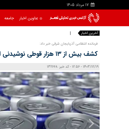
17
مرداد
1405
عناوین اخبار
جامعه
آخرین اخبار
چهره جا
فرمانده انتظامی آذربایجان شرقی خبر داد:
کشف بیش از ۱۳ هزار قوطی نوشیدنی انرژی زا قاچاق در تبریز
1403/12/19 - 12:56 - کد خبر: 132668