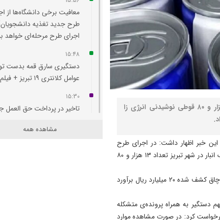
15:56
معافیت برخی دانشگاه‌ها از اج
طرح جدید تغذیه دانشجویان/
اجرای طرح مرحله‌ای خواهد بو
15:48
دستگیری سارق قمه بدست ت
عوامل کلانتری ۱۹ تبريز + فیلم
15:30
نصر: فرمانده انتظامی آذربایجان شرقی از کشف ۱۳ هزار و ۸۰ قوطی نوشیدنی انرژی زا
تاخیر در پرداخت حق العمل جا
های سوخت وارد پنجمین ماه 
مشاهده همه
15:00
ین خبر اظهار داشت: در اجرای طرح
پزشکیان: مصلحتی بالاتر از و
مبارزه با قاچاق کالا و ارز مأموران پلیس امنیت اقتصادی از یک انبار در شهر تبریز تعداد ۱۳ هزار و ۸۰
و انسجام نیست/ تاکید بر ن
خبرنگاران در ایجاد فضای همد
وی در ادامه افزود: برابر نظر کارشناسان امر ارزش کالا و ارز قاچاق کشف شده ۲۰ میلیارد ریال برآورد
14:55
 دستگیر به همراه پرونده‌ی متشکله
هشدار درباره تداوم تغییر کارب
درخواست کرد: در صورت مشاهده موارد
اراضی کشاورزی در آذربایجان