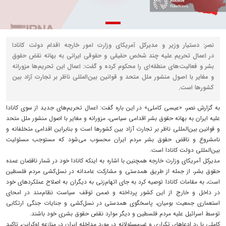
نصر: دستیار وزیر و مدیرکل آمریکای وزارت امور خارجه اقدام دولت کانادا
در اعمال تحریم‌ علیه چند شخص حقیقی و حقوقی ایرانی به بهانه نقض حقوق
بشر و فعالیت‌های منطقه‌ای را محکوم کرده و گفت: اعمال این تحریم‌ها مزورانه
و مغایر با اصول منشور ملل متحد و قوانین بین‌المللی ناظر بر تجارت آزاد بین
کشورها است.
به گزارش نصر، «عیسی کاملی» در این باره گفت: اعمال تحریم‌های جدید از سوی کانادا
علیه ایران به بهانه حقوق بشر اقدامی سیاسی، مزورانه و مغایر با اصول منشور ملل متحد
و قوانین بین‌المللی ناظر بر تجارت آزاد بین کشورها است و بنابراین اقدامی متخلفانه و
نامشروع و ناقض حقوق بشر مردم ایران محسوب می‌شود که مستوجب مسئولیت
بین‌المللی دولت کانادا است.
مدیرکل آمریکای وزارت خارجه همچنین با اشاره به اینکه کانادا خود در شمار ناقضان عمده
حقوق بشر، از جمله از طریق همدستی و مشارکت عامدانه در نسل‌کشی مردم فلسطین
است، به مقامات کانادا توصیه کرد به جای اتهام‌زنی به دیگران به اصلاح عملکردهای خود
در داخل و خارج از این کشور پرداخته و ضمن توقف سیاست نظام‌مند در امحای
استعماری جمعیت بومیان، پاسخگوی همدستی در نسل‌کشی و جنایات جنگی ارتکابی
توسط اسرائیل علیه مردم فلسطین و دیگر موارد نقض حقوق بشری خود باشند.
کاملی با رد ادعاهای تکراری و غیرمسئولانه در مورد مداخله ایران در منازعه اوکراین، تاکید