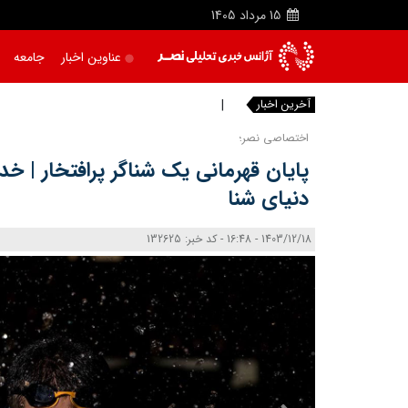
15
مرداد
1405
عناوین اخبار
جامعه
آخرین اخبار
س
اختصاصی نصر؛
پایان قهرمانی یک شناگر پرافتخار | خ
دنیای شنا
1403/12/18 - 16:48 - کد خبر: 132625