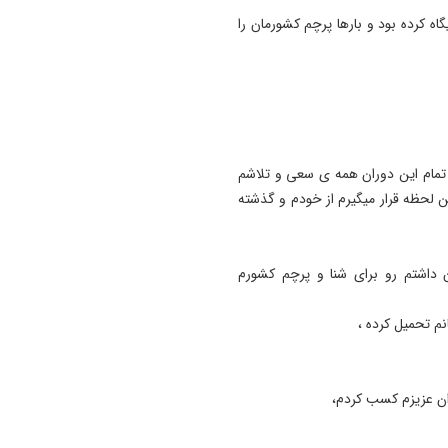
جشن ثبت ملی ریس، نوقا و ر
 کرده بود و بارها پرچم کشورمان را
ختایی تبریز برگزار می شود
14:18
نگاهی به سرمربیان تراکتور در ا
لیگ برتر
14:13
ر تمام این دوران همه ی سعی و تلاشم
۲۱ عامل موساد و ۴ عضو ب
ین لحظه قرار میگیرم از خودم و گذشته
مسلح بازداشت شدند
داشتم رو برای شنا و پرچم کشورم
نم تحمیل کرده ،