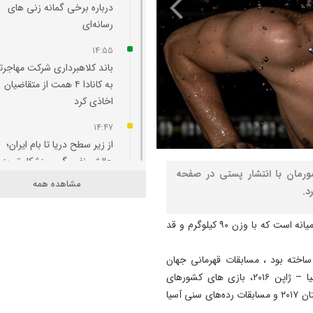
درباره برخی گمانه‌ زنی‌ های
رسانه‌ای
14:55
باند کلاهبرداری شرکت مهاجرت
به کانادا ۴ همت از متقاضیان
اخاذی کرد
14:47
از زیر سطح دریا تا بام ایران؛
چالش نفس‌گیر ورزشکار تبریز
رمان با انتشار پستی در صفحه
مشاهده همه
14:45
د.
اجرای بیش از ۲۶۴۳ تن آ
در خیابان رسالت
به گزارش نصر؛ مهدی انصاری متولد آبان ماه ۱۳۷۳ در شهر میانه است که با وزن ۹۰ کیلوگرم و قد
14:33
ساخته بود ، مسابقات قهرمانی جهان
آتش‌ سوزی در منطقه حفاظت‌
-۲۰۱۷، بازی‌های آسیایی – کره ۲۰۱۴، مسابقات قهرمانی آسیا – ژاپن ۲۰۱۶، بازی های کشورهای
شده دیزمار مهار شد
اسلامی – باکو ۲۰۱۷، بازی های آسیایی داخل سالن – ترکمنستان ۲۰۱۷ و مسابقات رده‌های سنی آسیا
14:19