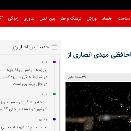
سیاست
اقتصاد
ورزش
فرهنگ و هنر
بین الملل
فناوری
زندگی
آگ
جدیدترین اخبار روز
داحافظی مهدی انصاری از
16:09
پروژه‌ های عمرانی آذربایجان 
در شرایط جنگی و ویژه کشور 
نسخه چاپی
در حال پیشروی است
16:06
سانحه رانندگی در مسیر تبریز-
آذرشهر دو کشته بر جای گذا
15:32
بیانیه خانواده شهید لاریجانی