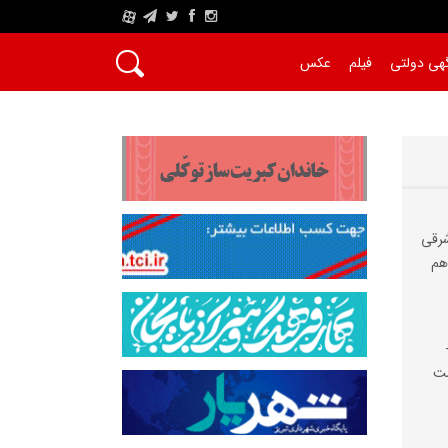
A
هی دولتی
فیلم
عکس
شرقی
هم
شت