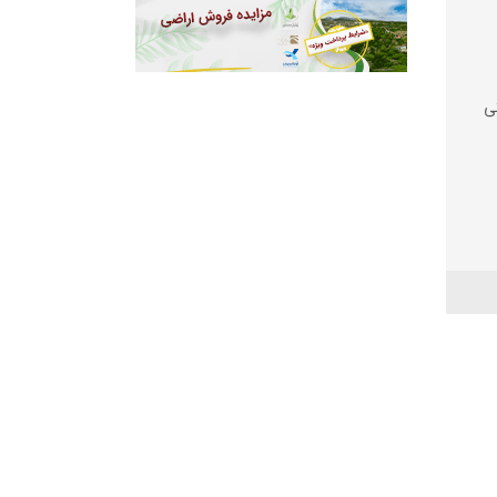
ی
ی
سفالت