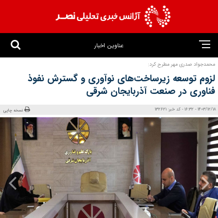
عناوین اخبار
محمدجواد صدری مهر مطرح کرد:
لزوم توسعه زیرساخت‌های نوآوری و گسترش نفوذ
فناوری در صنعت آذربایجان شرقی
1403/12/18 - 16:32 - کد خبر: 132621
نسخه چاپی