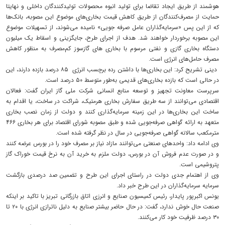
هوشمند از طریق ایجاد تقاضا برای تولید انبوه محصولات تولیدکنندگان داخلی و نهایتا
حمایت از مصرف‌کنندگان از طریق کاهش قیمت بخاری‌های موضوع این مصوبه، بانک‌ها
که از این پس «سرمایه‌گذاران عامل صرفه جویی» نامیده می‌شوند، از تسهیلات موضوع
این مصوبه برخوردار خواهند شد. هدف از اجرای طرح، جایگزینی و اسقاط یک میلیون
دستگاه بخاری گازی و نفتی مرسوم با بخاری های گازسوز کم‌مصرف به منظور کاهش
مصرف حامل‌های انرژی است.
دینی تشریح کرد: این بخاری‌ها با داشتن رده برچسب انرژی ۸۵ درصد بازده دارند، این
در حالی است که بازده بخاری‌های قدیمی به‌طور متوسط ۵۰ درصد است.
سرپرست معاونت تجهیز و توسعه منابع انسانی شرکت ملی گاز ایران گفت: فعالان
اقتصادی می‌توانند از سه طریق سفارش بخاری هرمتیک، شراکت در ساخت، یا اقدام به
ساخت این بخاری‌ها در این زمینه سرمایه‌گذاری کنند و دولت از زمان نصب بخاری
متعهد به ارائه گواهی صرفه‌جویی شده و طبق مصوبه شورای اقتصاد برای هر بخاری ۴۶۶
مترمکعب سالانه گواهی صرفه‌جویی در سال در نظر گرفته شده است.
وی ادامه داد: واحدهای صنعتی می‌توانند مازاد نیاز بر مصرف خود را در بورس عرضه کنند
و در صورت عدم فروش آن در بورس، دولت ملزم به خرید آن به نرخ قیمت خوراک گاز
پتروشیمی است.
وی از اهتمام جدی دولت در راستای اجرای این طرح و تضمین صد درصدی بازگشت
سرمایه سرمایه‌گذاران در این طرح خبر داد.
یونس اکبرپور پایدار، رئیس کمیسیون صنایع و انرزی اتاق بازرگانی تبریز با تاکید بر اینکه
صنعت حال خوش ندارد، گفت: در حال حاضر بیشتر صنایع به دلیل ناترازی انرژی با ۲۰ تا
۳۰ درصد ظرفیت خود کار می‌کنند.