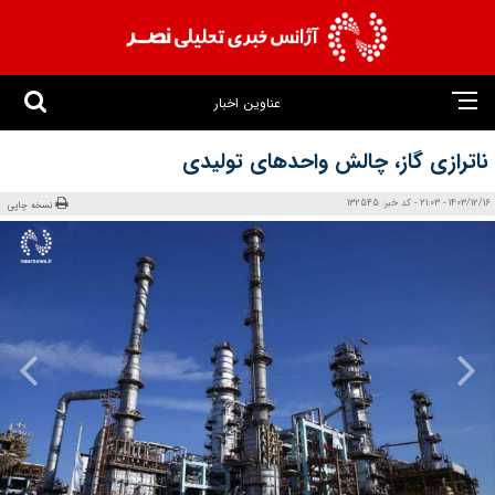
عناوین اخبار
ناترازی گاز، چالش واحدهای تولیدی
1403/12/16 - 21:03 - کد خبر: 132545
نسخه چاپی