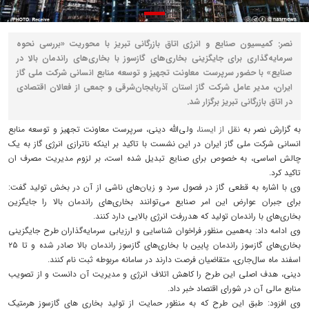
نصر: کمیسیون ‌صنایع و انرژی اتاق بازرگانی تبریز با محوریت «بررسی نحوه
سرمایه‌گذاری برای جایگزینی بخاری‌های گازسوز با بخاری‌های راندمان بالا در
صنایع» با حضور سرپرست معاونت تجهیز و توسعه منابع انسانی شرکت ملی گاز
ایران، مدیر عامل شرکت گاز استان آذربایجان‌شرقی و جمعی از فعالان اقتصادی
در اتاق بازرگانی تبریز برگزار شد.
به گزارش نصر به
نقل از ایسنا
، ولی‌الله دینی، سرپرست معاونت تجهیز و توسعه منابع
انسانی شرکت ملی گاز ایران در این نشست با تاکید بر اینکه ناترازی انرژی گاز به یک
چالش اساسی، به خصوص برای صنایع تبدیل شده است، بر لزوم مدیریت مصرف ان
تاکید کرد.
وی با اشاره به قطعی گاز در فصول سرد و زیان‌های ناشی از آن در بخش تولید گفت:
برای جبران عوارض این امر صنایع می‌توانند بخاری‌های راندمان بالا را جایگزین
بخاری‌های با راندمان تولید که هدررفت انرژی بالایی دارد کنند.
وی ادامه داد: به‌همین منظور فراخوان شناسایی و ارزیابی سرمایه‌گذاران طرح جایگزینی
بخاری‌های گازسوز راندمان پایین با بخاری‌های گازسوز راندمان بالا صادر شده و تا ۲۵
اسفند ماه سال‌جاری، متقاضیان فرصت دارند در سامانه مربوطه ثبت نام کنند.
دینی، هدف اصلی این طرح را کاهش اتلاف انرژی و مدیریت آن دانست و از تصویب
منابع مالی آن در شورای اقتصاد خبر داد.
وی افزود: طبق این طرح که به منظور حمایت از تولید بخاری های گازسوز هرمتیک