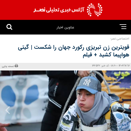
عناوین اخبار
اختصاصی نصر؛
قویترین زن تبریزی رکورد جهان را شکست | گیتی
هواپیما کشید + فیلم
1403/12/16 - 18:20 - کد خبر: 132542
نسخه چاپی