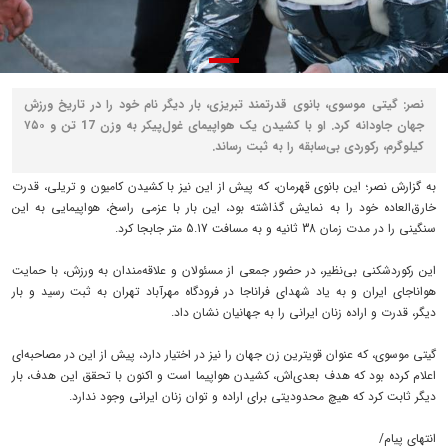
نصر: گیتی موسوی، بانوی قدرتمند تبریزی، بار دیگر نام خود را در تاریخ ورزش
جهان جاودانه کرد. او با کشیدن یک هواپیمای غول‌پیکر به وزن 17 تن و ۷۵۰
کیلوگرم، رکوردی بی‌سابقه را به ثبت رساند.
به گزارش نصر؛ این بانوی قهرمان، که پیش از این نیز با کشیدن کامیون و تریلی، قدرت
خارق‌العاده خود را به نمایش گذاشته بود، این بار با عزمی راسخ، هواپیمایی به این
سنگینی را در مدت زمان 38 ثانیه و به مسافت 5.17 متر جابجا کرد.
این رکوردشکنی بی‌نظیر، در حضور جمعی از مسئولان و علاقه‌مندان به ورزش، با حمایت
هواناجای ایران و به یاد شهدای فراناجا در فرودگاه مهرآباد تهران به ثبت رسید و بار
دیگر، قدرت و اراده زنان ایرانی را به جهانیان نشان داد.
گیتی موسوی، که عنوان قویترین زن جهان را نیز در اختیار دارد، پیش از این در مصاحبه‌ای
اعلام کرده بود که هدف بعدی‌اش، کشیدن هواپیما است و اکنون با تحقق این هدف، بار
دیگر ثابت کرد که هیچ محدودیتی برای اراده و توان زنان ایرانی وجود ندارد.
انتهای پیام/