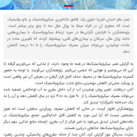
نصر: مغز انسان تقریبا حاوی یک قاشق غذاخوری میکروپلاستیک و نانو پلاستیک
است که سطوح آن در افراد مبتلا به زوال عقل سه تا پنج برابر بیشتر است.
پژوهشگران با افزایش نگرانی‌ها در مورد ارتباط میکروپلاستیک با بیماری‌هایی
مانند زوال عقل، سرطان و بیماری‌های قلبی، پیشنهاد کردند که تغییری ساده در
عادات نوشیدن، می‌تواند میزان مصرف میکروپلاستیک را تا ۹۰ درصد کاهش
دهد.
به گزارش نصر، میکروپلاستیک‌ها در همه جا وجود دارند، از غذایی که می‌خوریم گرفته تا
آبی که می‌نوشیم و هوایی که تنفس می‌کنیم. پژوهشگران می‌گویند: با توجه به حضور
گسترده میکروپلاستیک‌ها در محیط، حذف کامل قرار گرفتن در معرض آن غیر واقعی است
و رویکرد عملی‌تر، کاهش مهمترین منابع جذب میکروپلاستیک است.
آنان دریافتند، تغییر روش نوشیدن آب از آب داخل بطری به آب لوله‌کشی تصفیه شده
می‌تواند مصرف میکروپلاستیک را از ۹۰ هزار به ۴۰۰۰ ذره در سال کاهش دهد و آن را به
یک «مداخله تاثیرگذار» تبدیل کند.
پژوهشگران اظهار کردند: در حالی که کاهش مصرف رویکردی منطقی است اما هنوز
مشخص نیست که آیا این مورد به کاهش قابل اندازه‌گیری تجمع میکروپلاستیک در
بافت‌های انسان تبدیل می‌شود یا خیر. فراتر از آب بطری، ازجمله منابع غذایی مهم دیگر
دارای میکروپلاستیک‌ها، غذاهای دریایی هستند.
سایت مدیکال نیوز گزارش کرد، آنان جدا از حذف بطری‌های پلاستیکی، چندین راهبرد