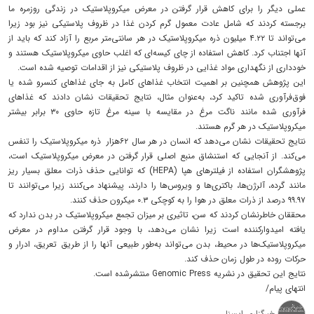
عملی دیگر را برای کاهش قرار گرفتن در معرض میکروپلاستیک در زندگی روزمره ما
برجسته کردند که شامل عادت معمول گرم کردن غذا در ظروف پلاستیکی نیز بود زیرا
می‌تواند تا ۴.۲۲ میلیون ذره میکروپلاستیک در هر سانتی‌متر مربع را آزاد کند که باید از
آنها اجتناب کرد. کاهش استفاده از چای کیسه‌ای که اغلب حاوی میکروپلاستیک هستند و
خودداری از نگهداری مواد غذایی در ظروف پلاستیکی نیز از اقدامات توصیه شده است.
این پژوهش همچنین بر اهمیت انتخاب غذاهای کامل به جای غذاهای کنسرو شده یا
فوق‌فرآوری شده تاکید کرد، به‌عنوان مثال، نتایج تحقیقات نشان دادند که غذاهای
فرآوری شده مانند ناگت مرغ در مقایسه با سینه مرغ تازه حاوی ۳۰ برابر بیشتر
میکروپلاستیک در هر گرم هستند.
نتایج تحقیقات نشان می‌دهد که انسان در هر سال ۶۲هزار ذره میکروپلاستیک را تنفس
می‌کند. از آنجایی که استنشاق منبع اصلی قرار گرفتن در معرض میکروپلاستیک است،
پژوهشگران استفاده از فیلترهای هپا (HEPA) که توانایی حذف ذرات معلق بسیار ریز
مانند گرده، آلرژن‌ها، باکتری‌ها و ویروس‌ها را دارند، پیشنهاد می‌کنند زیرا می‌توانند تا
۹۹.۹۷ درصد از ذرات معلق در هوا را به کوچکی ۰.۳ میکرون حذف کنند.
محققان خاطرنشان کردند که سن، تاثیری بر میزان تجمع میکروپلاستیک در بدن ندارد که
یافته امیدوارکننده است زیرا نشان می‌دهد، با وجود قرار گرفتن مداوم در معرض
میکروپلاستیک‌ها در محیط، بدن می‌تواند به‌طور طبیعی آنها را از طریق تعریق، ادرار و
حرکات روده در طول زمان حذف کند.
نتایج این تحقیق در نشریه Genomic Press منتشرشده است.
انتهای پیام/
خبرگزاری ایسنا