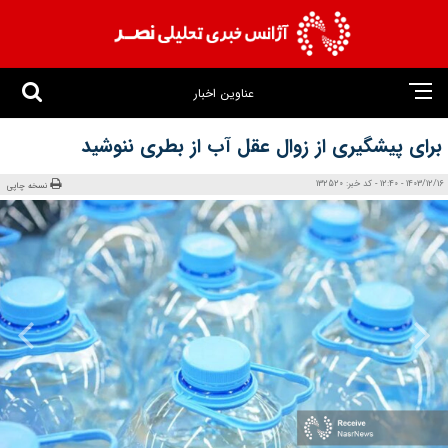
عناوین اخبار
برای پیشگیری از زوال عقل آب از بطری ننوشید
1403/12/16 - 12:40 - کد خبر: 132520
نسخه چاپی