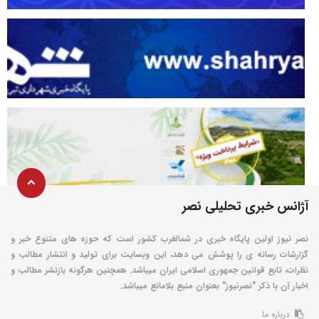
آژانس خبری تحلیلی نصر
نصر نیوز اولین پایگاه خبری در شمالغرب کشور است که حوزه های متنوع خبر و
گزارشات رسانه ی را پوشش می دهد، این وبسایت برای تولید و انتشار مطالب و
نظرات، تابع قوانین جمهوری اسلامی ایران میباشد. همچنین هرگونه بازنشر مطالب و
اخبار آن با ذکر "نصرنیوز" بعنوان منبع بلامانع میباشد.
درباره ما