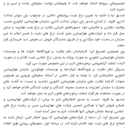
تصمیم‌های مربوطه اتخاذ خواهد شد، تا هموطنان بتوانند سفرهای راحت و ایمن و را
تجربه کنند.
صدیق نیا با اشاره به تعیین نرخ بلیت پروازهای داخلی در چارچوب رای دیوان عدالت
اداری، افزود: از ابتدای صدور رای دیوان عدالت اداری، سازمان هواپیمایی کشوری حسب
وظایف نظارتی و حاکمیتی خود دستورالعمل اجرایی نظارت بر نرخ بلیت هواپیما را مبنای
عمل قرار داد و شرکت‌های هواپیمایی ملزم شدند نرخ های بلیت را ضمن اعلام به این
سازمان در سایت خود بارگذاری و از طریق نمایندگان فروش در معرض دید خریداران قرار
دهند.
وی همچنین تصریح کرد: کارشناسان دفتر نظارت بر فرودگاه‌ها، شرکت ها و موسسات
سازمان هواپیمایی کشوری به صورت روزانه به پایش نرخ اعلامی بلیت اقدام و در صورت
اثبات تخلف گرانفروشی برخوردهای لازم در این خصوص صورت می گیرد.
مدیرکل دفتر نظارت بر فرودگاه‌ها شرکت‌ها و موسسات هوانوردی سازمان هواپیمایی
کشوری خاطرنشان کرد: با توجه به قرار داشتن در آستانه سفرهای نوروزی نیز همچون
سنوات گذشته نظارت های سازمان هواپیمایی کشوری تشدید و نسبت به گشت های
مشترک با سازمان تعزیرات و حمایت مصرف کنندگان و تولید کنندگان اقدام خواهد کرد و
در صورت مشاهده هر گونه تخلف برخوردهای قانون لازم به عمل خواهد آمد.
صدیق نیا افزود: نسبت به صدور اخطارهای لازم به برخی از شرکت‌های هواپیمایی و
عاملان فروش آنها با همکاری انجمن شرکت های هواپیمایی مبنی بر رعایت نرخ های
اعلامی توسط عاملان فروش آنها اقدامات لازم به عمل آمده است.
وی تصریح کرد: آن دسته از شرکت‌های هواپیمایی که پیرو اخطار کتبی ارسال شده به
اصلاح نرخ های بلیت خود اقدام نکرده اند، در مرحله اول، مجوزهای پروازی فوق العاده