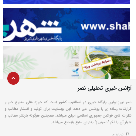
آژانس خبری تحلیلی نصر
نصر نیوز اولین پایگاه خبری در شمالغرب کشور است که حوزه های متنوع خبر و
گزارشات رسانه ی را پوشش می دهد، این وبسایت برای تولید و انتشار مطالب و
نظرات، تابع قوانین جمهوری اسلامی ایران میباشد. همچنین هرگونه بازنشر مطالب و
اخبار آن با ذکر "نصرنیوز" بعنوان منبع بلامانع میباشد.
درباره ما