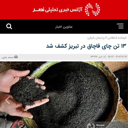
عناوین اخبار
فرمانده انتظامی آذربایجان‌ شرقی:
۱۳ تن چای قاچاق در تبریز کشف شد
1403/12/13 - 15:24 - کد خبر: 132317
نسخه چاپی