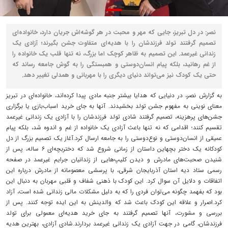
نصر: در دل تبریز، جایی که مهر و محبت در هر گوشه‌اش جریان دارد، خانواده‌ای
تصمیم گرفتند تولد فرزندشان را با هدیه‌ای متفاوت جشن بگیرند؛ آزادی یک
زندانی غیرعمد. این تصمیم به ظاهر کوچک اما بزرگ، نه تنها قلب یک خانواده را
از غم رهانید، بلکه پیام انسان‌دوستی و همبستگی را به گوش جامعه رساند که
حتی یک کودک نیز می‌تواند دنیای دیگری را با مهربانی و همدلی تغییر دهد.
به گزارش نصر، در دنیایی که هدایا بیشتر جنبه مادی پیدا کرده‌اند، خانواده‌ای در تبریز
معنای نوینی به مفهوم جشن تولد بخشیدند. آنها به جای خرید اسباب‌بازی یا برگزاری
جشن‌های پرهزینه، تصمیم گرفتند شادی تولد فرزندشان را با آزادی یک زندانی غیرعمد
تقسیم کنند؛ اقدامی که نه تنها باعث آزادی یک خانواده از غم و اندوه شد، بلکه پیام
عمیقی از انسان‌دوستی و نوع‌دوستی را به جامعه ارسال کرد.آغاز یک تصمیم بزرگ از دل
کودکانه یک دختر بچهاین داستان از زمانی شروع شد که دختربچه‌ای ۶ ساله، پس از
شنیدن صحبت‌های مادرش و دیدن کلیپ‌هایی از زندانیان جرایم غیرعمد در صفحه
رسمی ستاد دیه استان آذربایجان شرقی، با پرسشی معصومانه از مادرش درباره این
اتفاقات و دلایل آن سوال کرد. این کودک با ذهنی شفاف و قلبی مهربان به دنبال این
بود که بفهمد چگونه می‌توان فردی را که به دلیل مشکلات مالی زندانی شده است، آزاد
کرد.اصرار و علاقه این کودک باعث شد که والدینش به این ایده توجه کنند. پس از
بررسی و مشورت، آنها تصمیم گرفتند به جای خرید هدیه‌ای معمولی برای تولد
فرزندشان، گامی در جهت آزادی یک زندانی غیرعمد بردارند.شادی آزادی، بهترین هدیه