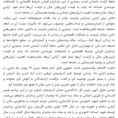
حفظ کرامت انسانی است. بسیاری از این زندانیان قربانی شرایط اقتصادی یا اشتباهات
غیرعمدی شده‌اند که نباید به قیمت ازبین‌رفتن شأن و کرامت آن‌ها تمام شود. آزادی
آن‌ها، نشان‌دهنده اهمیت ارزش‌های انسانی و روحیه همبستگی در جامعه است.
تلاش برای آزادی زندانیان نیازمند، فراتر از یک اقدام خیرخواهانه است؛ این حرکت
جلوه‌ای از انسان‌دوستی و عدالت‌طلبی محسوب می‌شود که تأثیرات مثبت آن در ابعاد
مختلف جامعه قابل‌مشاهده است. بسیاری از زندانیان نیازمند به دلایلی مانند بدهی‌های
مالی، جرائم غیرعمد یا مشکلات اقتصادی در زندان به سر می‌برند. آزادی این افراد نه‌تنها
به زندگی آن‌ها کمک می‌کند، بلکه پیامدهای مثبت و گسترده‌ای در سطح خانواده‌ها و
جامعه دارد.یکی از مهم‌ترین دلایل این تلاش، حفظ کرامت انسانی است. بسیاری از این
زندانیان قربانی شرایط اقتصادی یا اشتباهات غیرعمدی شده‌اند که نباید به قیمت
ازبین‌رفتن شأن و کرامت آن‌ها تمام شود. آزادی آن‌ها، نشان‌دهنده اهمیت ارزش‌های
انسانی و روحیه همبستگی در جامعه است.
حجت الاسلام والمسلمین احمد مطهری اصل امام جمعه تبریز ۳۰ بهمن ماه جاری در
مراسم آزادی ۱۷۰ زندانی توسط تاجر آذربایجان شرقی، لذت آزاد کردن یک انسان از
زندان را بسیار شیرین توصیف کرد و گفت: بازگشت آزادشدگان به آغوش گرم خانواده و
شاد کردن چند خانواده دیگر از سوی خیرین عزیز را نمی توان با هیچ چیز مقایسه کرد.
موسی خلیل الهی رئیس کل دادگستری استان آذربایجان شرقی نیز در این مراسم ضمن
قدردانی از خیّرین استانی و ستاد دیه استان که موجبات آزادی زندانیان را فراهم می‌کنند،
یاد و خاطره شهید لاجوردی مبدع آزادسازی زندانیان جرایم غیرعمد و محکومین مالی را
گرامی داشته و افزوده بود: در سال ۱۳۶۹ اولین جشن گلریزان برای آزادسازی زندانیان
توسط شهید اسداله لاجوردی بر پا شد و ستاد دیه سازمان زندان‌ها شکل گرفت و در سال
۱۳۷۷ به‌عنوان یک مؤسسه خیریه و مردم‌نهاد ایجاد و مشغول فعالیت شد.وی از آزادی