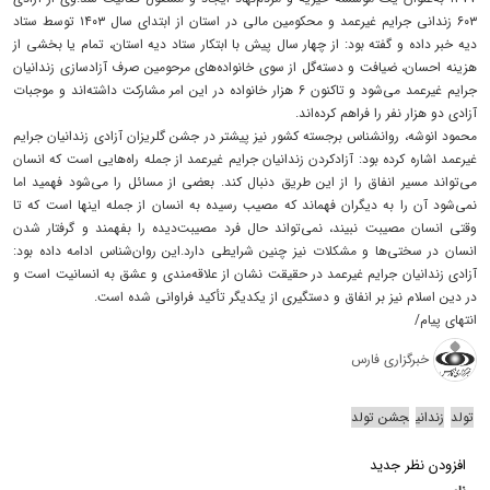
۶۰۳ زندانی جرایم غیرعمد و محکومین مالی در استان از ابتدای سال ۱۴۰۳ توسط ستاد
دیه خبر داده و گفته بود: از چهار سال پیش با ابتکار ستاد دیه استان، تمام یا بخشی از
هزینه احسان، ضیافت و دسته‌گل از سوی خانواده‌های مرحومین صرف آزادسازی زندانیان
جرایم غیرعمد می‌شود و تاکنون 6 هزار خانواده در این امر مشارکت داشته‌اند و موجبات
آزادی دو هزار نفر را فراهم کرده‌اند.
محمود انوشه، روانشناس برجسته کشور نیز پیشتر در جشن گلریزان آزادی زندانیان جرایم
غیرعمد اشاره کرده بود: آزادکردن زندانیان جرایم غیرعمد از جمله راه‌هایی است که انسان
می‌تواند مسیر انفاق را از این طریق دنبال کند. بعضی از مسائل را می‌شود فهمید اما
نمی‌شود آن را به دیگران فهماند که مصیب رسیده به انسان از جمله اینها است که تا
وقتی انسان مصیبت نبیند، نمی‌تواند حال فرد مصیبت‌دیده را بفهمند و گرفتار شدن
انسان در سختی‌ها و مشکلات نیز چنین شرایطی دارد.این روان‌شناس ادامه داده بود:
آزادی زندانیان جرایم غیرعمد در حقیقت نشان از علاقه‌مندی و عشق به انسانیت است و
در دین اسلام نیز بر انفاق و دستگیری از یکدیگر تأکید فراوانی شده است.
انتهای پیام/
خبرگزاری فارس
تولد
زندانی
جشن تولد
افزودن نظر جدید