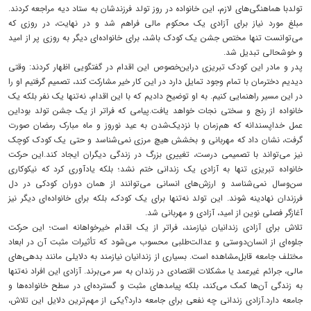
تولدبا هماهنگی‌های لازم، این خانواده در روز تولد فرزندشان به ستاد دیه مراجعه کردند.
مبلغ مورد نیاز برای آزادی یک محکوم مالی فراهم شد و در نهایت، در روزی که
می‌توانست تنها مختص جشن یک کودک باشد، برای خانواده‌ای دیگر به روزی پر از امید
و خوشحالی تبدیل شد.
پدر و مادر این کودک تبریزی دراین‌خصوص این اقدام در گفتگویی اظهار کردند: وقتی
دیدیم دخترمان با تمام وجود تمایل دارد در این کار خیر مشارکت کند، تصمیم گرفتیم او را
در این مسیر راهنمایی کنیم. به او توضیح دادیم که با این اقدام، نه‌تنها یک نفر بلکه یک
خانواده از رنج و سختی نجات خواهد یافت.پیامی که فراتر از یک جشن تولد بوداین
عمل خداپسندانه که هم‌زمان با نزدیک‌شدن به عید نوروز و ماه مبارک رمضان صورت
گرفت، نشان داد که مهربانی و بخشش هیچ مرزی نمی‌شناسد و حتی یک کودک کوچک
نیز می‌تواند با تصمیمی درست، تغییری بزرگ در زندگی دیگران ایجاد کند.این حرکت
خانواده تبریزی تنها به آزادی یک زندانی ختم نشد؛ بلکه یادآوری کرد که نیکوکاری
سن‌وسال نمی‌شناسد و ارزش‌های انسانی می‌توانند از همان دوران کودکی در دل
فرزندان نهادینه شوند. این تولد نه‌تنها برای یک کودک، بلکه برای خانواده‌ای دیگر نیز
آغازگر فصلی نوین از امید، آزادی و مهربانی شد.
تلاش برای آزادی زندانیان نیازمند، فراتر از یک اقدام خیرخواهانه است؛ این حرکت
جلوه‌ای از انسان‌دوستی و عدالت‌طلبی محسوب می‌شود که تأثیرات مثبت آن در ابعاد
مختلف جامعه قابل‌مشاهده است. بسیاری از زندانیان نیازمند به دلایلی مانند بدهی‌های
مالی، جرائم غیرعمد یا مشکلات اقتصادی در زندان به سر می‌برند. آزادی این افراد نه‌تنها
به زندگی آن‌ها کمک می‌کند، بلکه پیامدهای مثبت و گسترده‌ای در سطح خانواده‌ها و
جامعه دارد.آزادی زندانی چه نفعی برای جامعه دارد؟یکی از مهم‌ترین دلایل این تلاش،