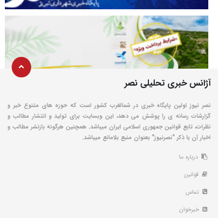
آژانس خبری تحلیلی نصر
نصر نیوز اولین پایگاه خبری در شمالغرب کشور است که حوزه های متنوع خبر و
گزارشات رسانه ی را پوشش می دهد، این وبسایت برای تولید و انتشار مطالب و
نظرات، تابع قوانین جمهوری اسلامی ایران میباشد. همچنین هرگونه بازنشر مطالب و
اخبار آن با ذکر "نصرنیوز" بعنوان منبع بلامانع میباشد.
درباره ما
قوانین
تماس
خبرخوان