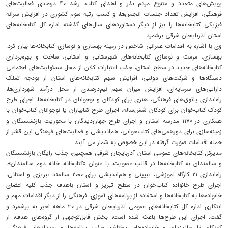
پویش‌های متعدد و متنوع مردم نذر و اهدای کتاب، رشد ۴۰ درصدی فعالیت‌های
فرهنگی، افزایش تعداد جلسات انجمن‌ها، و کسب رتبه سوم کشوری در افزایش سرانه
فیزیکی کتابخانه‌ها را نیز از دیگر دستاوردهای سال‌های گذشته اداره کل کتابخانه‌های
استان آذربایجان شرقی برشمرد.
وی با اشاره به اقدامات عمرانی شاخص در زمینه بهسازی و نوسازی کتابخانه‌ها بیان کرد:
بهسازی، مرمت و نوسازی کتابخانه‌های شهرستانی و استانی، ساخت و بهره‌برداری
کتابخانه‌های جدید در سطح استان، جذب اعتبارات کلان از محل مسئولیت‌های اجتماعی
دستگاه‌ها و شرکت‌های دولتی، افزایش سهم کتابخانه‌های استان از بودجه تملک
دارائی‌های سرمایه‌ای، افزایش میزان سهم نیم‌درصدی از محل درآمد شهرداری‌ها،
راه‌اندازی پاتوق‌های فرهنگی، هنری برای کودکان و نوجوانان در کتابخانه‌ها، اجرای طرح
کودک کتاب‌خوان برای کودکان شش‌ساله، اجرای طرح کتابیاران یا نوجوانان کتاب‌خوان با
همکاری در ۱۱۷۰ مدرسه استان و اجرای طرح جهان‌دیدگان با محوریت بازنشستگان و
زمینه‌سازی برای دورهمی‌های کتاب‌خوانی، هم‌اندیشی و فعالیت‌های فرهنگی این قشر از
جمله اقدامات صورت گرفته در این خصوص به شمار می آیند.
مدیرکل کتابخانه‌های عمومی استان آذربایجان شرقی همچنین، جذب رایگان بازنشستگان
و سالمندان به کتابخانه‌ها در قالب عضویت، با عنوان «کتابخانه، خانه دوم سالمندان»،
راه‌اندازی ۲۱ کارگاه آموزشی، تبیینی و هم‌اندیشی برای ۲۰۰۰ سالمند تبریزی و استانی،
اجرای طرح خانواده کتاب‌خوان در سطح تبریز و استان باهدف جذب کلیه اعضای
خانواده‌ها به کتابخانه‌ها و استفاده از برنامه‌های آموزی، فرهنگی را از دیگر اقدامات مهم و
ابتکاری اداره کل کتابخانه‌های عمومی آذربایجان شرقی در ۳۰ ماهه اخیر به برشمرد و
گفت: اجرای این طرح‌ها باعث شده است، بخش قابل‌توجهی از گروه‌های هدف، از
کودکان تا سالمندان و خانواده‌های مختلف، جذب برنامه‌ها و رویدادهای فرهنگی،