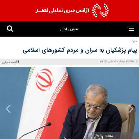
عناوین اخبار
خبر/
پیام پزشکیان به سران و مردم کشورهای اسلامی
1403/12/12 - 16:01 - کد خبر: 132241
نسخه چاپی