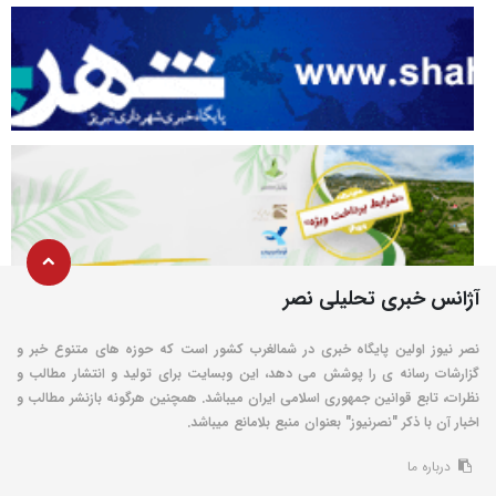
آژانس خبری تحلیلی نصر
نصر نیوز اولین پایگاه خبری در شمالغرب کشور است که حوزه های متنوع خبر و
گزارشات رسانه ی را پوشش می دهد، این وبسایت برای تولید و انتشار مطالب و
نظرات، تابع قوانین جمهوری اسلامی ایران میباشد. همچنین هرگونه بازنشر مطالب و
اخبار آن با ذکر "نصرنیوز" بعنوان منبع بلامانع میباشد.
درباره ما