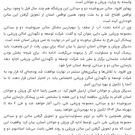
وابسته به وزارت ورزش و جوانان است.
پهناور افزود: سالن سرپوشیده دو و میدانی این ورزشگاه هم چند سال قبل با وجود برخی
نواقص افتتاح شد و به علت وجود همین نواقص استان از تحویل گرفتن این سالن
خودداری کرده است.
وی در ادامه نشت آب از سقف را مهم‌ترین مشکل سالن سرپوشیده دو و میدانی
مجموعه ورزشی علی دایی عنوان کرد و گفت: شرکت توسعه و نگهداری اماکن ورزشی با
پیمانکار این طرح به مشکل برخورده و این امر در نهایت به ضرر ورزش استان شده است.
مدیرکل ورزش و جوانان استان اردبیل با بیان اینکه برای برون رفت از این وضعیت باید
ریسک کرده و مسئولیت کار را برعهده می‌گرفت، ادامه داد: برای نتیجه بخش بودن
اقدامات جلساتی برگزار و مقرر شد شرکت توسعه و نگهداری اماکن ورزشی اجازه دهد
بازسازی سالن دو و میدانی توسط استان اجرا شود.
وی افزود: با تلاش‌ها و پیگیری‌های مستمر در نهایت موافقت شد بودجه‌ای که قرار بود به
شرکت توسعه و نگهداری اماکن ورزشی اختصاص یابد در اختیار استان قرار دهند تا ما
آنجا را تکمیل و بهره برداری کنیم.
مدیرکل ورزش و جوانان استان اردبیل اظهار کرد: در همین راستا اداره کل ورزش و جوانان
استان اقدام به برگزاری مناقصه کرده و این هفته با مشخص شدن پیمانکار بازسازی سالن
سرپوشیده دو و میدانی مجموعه ورزشی علی دایی آغاز خواهد شد و طی ۶ ماه تا
مهرماه سال ۱۴۰۴ تکمیل و به بهره‌برداری خواهد رسید.
پهناور همچنین با تاکید بر لزوم مسئولیت‌پذیری و تحویل گرفتن سالن دو و میدانی
مجموعه ورزشی علی دایی توسط اداره کل ورزش و جوانان استان، بیان کرد: واقعیت این
است که عدم تحویل گرفتن این سالن ورزشی و روند فعلی باعث می‌شد استادیوم دو و
میدانی متروکه شود و قبل از بهره‌برداری از بین برود.