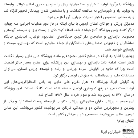
ورزشگاه با برآورد اولیه ۲ هزار و ۴۰۰ میلیارد ریال را سازمان مجری اماکن دولتی وابسته
به وزارت راه و شهرسازی به مناقصه گذاشت و با مشخص شدن پیمانکار تجهیز کارگاه شد
و به محض تخصیص اعتبار عملیات اجرایی آن آغاز می‌شود.
مدیرکل ورزش و جوانان استان اردبیل با بیان اینکه در فاز دوم عملیات اجرایی سه چهارم
دیگر کاسه چمن ورزشگاه آغاز خواهد شد، اضافه کرد: دکل و پست برق و سیستم آبرسانی
مجموعه، بازسازی و سایه‌بان دار کردن جایگاه‌های استادیوم فوتبال، آب‌بندی جایگاه
تماشاگران و تعویض صندلی‌های تماشاگران از جمله مواردی است که بهسازی، مرمت و
بازسازی خواهد شد.
پهناور با اشاره به اینکه در سطح کشور مجموعه‌ای مانند ورزشگاه علی دایی بسیار انگشت
شمار است، ادامه داد: بازسازی و بهسازی این ورزشگاه برای استان بسیار حائز اهمیت
است چرا که علاوه بر افزایش سرانه ورزشی و رشد و توسعه ورزش استان، می‌توان
مسابقات ملی و بین‌المللی به میزبانی اردبیل برگزار کرد.
به گزارش ایرنا، ورزشگاه ۲۰ هزار نفری علی دایی به پاس افتخارآفرینی‌های این
فوتبالیست نامی در پنج کیلومتری اردبیل ساخته شده است. کلنگ احداث این ورزشگاه
در سال ۱۳۷۱ به زمین زده شد و سوم خرداد سال ۱۳۸۷ افتتاح شد.
این مجموعه ورزشی دارای سالن‌های ورزشی متنوعی از جمله پیست استاندارد و یکی از
بهترین و مجهزترین سالن دو و میدانی تارتان سر پوشیده کشور می‌باشد. این سالن
دومین سالن سرپوشیده تخصصی دو و میدانی کشور است.
انتهای پیام/
خبرگزاری ایرنا