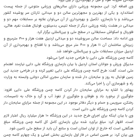
وی اضافه کرد: این مجموعه ورزشی دارای سالن‌های ورزشی متنوعی از جمله پیست
استاندارد و یکی از بهترین و مجهزترین سالن دو و میدانی تارتان سر پوشیده کشور
می‌باشد و با بازسازی، تکمیل و بهره‌برداری از آن می‌توان علاوه بر مسابقات مهم دو و
میدانی در هشت رشته ورزشی دیگر از جمله تنیس، بدمینتون، فوتبال هشت نفره، هاکی،
فلوربال و اسکواش مسابقاتی در سطح ملی و بین‌المللی برگزار کرد.
وی ادامه داد: مساحت سالن سرپوشیده دو و میدانی اردبیل هفت هزار و ۳۰۰ مترمربع و
زیربنای ساختمان آن ۱۱ هزار و ۴۰۰ متر مربع می‌باشد و با افتتاح و بهره‌برداری از آن
اردبیل میزبان مسابقات ملی و بین‌المللی خواهد شد.
کاسه چمن ورزشگاه علی دایی با طراحی جدید اجرا می‌شود
مدیرکل ورزش و جوانان استان اردبیل با بیان بازسازی ورزشگاه علی دایی نیازمند اهتمام
ملی است، گفت: طرح کاسه چمن ورزشگاه علی دایی تغییر کرده و در طراحی جدید این
زمین فوتبال به روز و سایه‌بان‌ دار شده و سازمان مجری اماکن دولتی وابسته به وزارت
راه و شهرسازی آن را اجرا می‌کند.
پهناور با اشاره به مزایای سایه‌بان دار کردن کاسه چمن ورزشگاه علی دایی افزود:
جلوگیری از برخورد باد و طوفان و جلوگیری از نفوذ آب و گرد و خاک به تاسیسات،
رختکن، سرویس و حمام و دیگر دفاتر موجود در این مجموعه از جمله مزایای سایه‌بان دار
کردن کاسه چمن ورزشگاه علی دایی است.
وی با بیان اینکه برای اجرای طرح جدید در این ورزشگاه ۱۰ هزار میلیارد ریال اعتبار لازم
است، اظهار کرد: مبلغ برآورد شده برای بازسازی کامل کل کاسه چمن ورزشگاه مبلغ
هنگفتی است که خارج از توان استان است و منابع آن باید از سطح ملی تامین شود.
وی بیان کرد: بر همین اساس در فاز اول بازسازی بخش اصلی و یک چهارم کاسه چمن