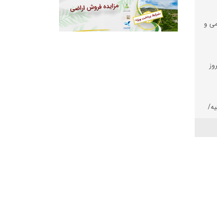
می و
وز
یه/
،
مهار
ان