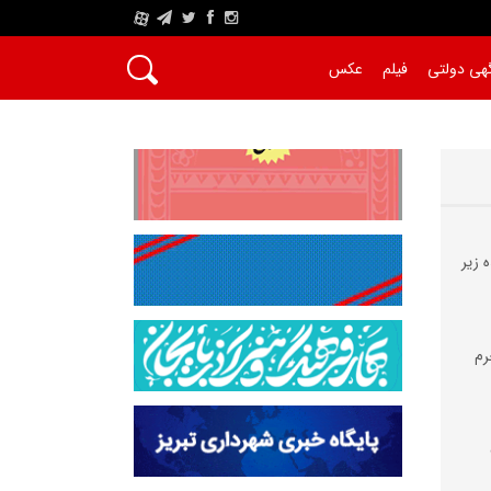
A
هی دولتی
فیلم
عکس
 زیر
رم