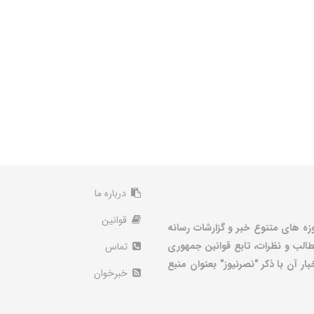
درباره ما
قوانین
زه های متنوع خبر و گزارشات رسانه
الب و نظرات، تابع قوانین جمهوری
تماس
ر آن با ذکر "نصرنیوز" بعنوان منبع
خبرخوان