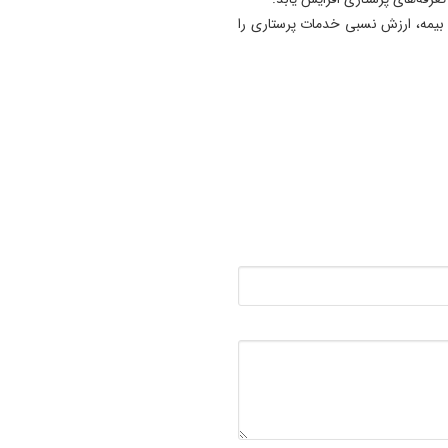
برای گسترش همکاری‌ های و
بیمه، ارزش نسبی خدمات پرستاری را
و جوانان
12:11
پاسخ تامین‌ اجتماعی به زمان
پرداخت مابه‌ التفاوت حقوق
بازنشستگان
11:51
هشدار درباره فروش حواله‌ ها
صوری خودروهای وارداتی