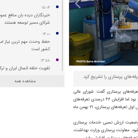
15:04
خبرنگاران دیده‌ بان منافع عمو
شرکای مسیر توسعه هستند
14:00
حفظ وحدت مهم‌ ترین نیاز امر
کشور است
13:58
تقویت حلقه اتصال ایران و ترک
توسعه مرز رازی در اولویت راه‌
ه‌های پرستاری را تشریح کرد.
مشاهده همه
آهن
رفه‌های پرستاری گفت: شورای عالی
13:12
بیمه، افزایش ۵۶ درصدی تعرفه‌های پرستاری را پیشنهاد داده بود اما افزایش ۴۶ درصدی تعرفه‌های
بدون اصلاح سیاست‌ های کلان
پرستاری در هیات‌دولت به تصویب رسید. بر این اساس، بخش اول تعرفه‌های پرستاری، ۲۱ بهمن ماه
بانک مرکزی به تنهایی قادر به 
تورم نیست
وضعیت ارزش نسبی خدمات پرستاری
12:44
د. معاونت پرستاری وزارت بهداشت،
توافق ایران و جمهوری آذربایج
رفه‌های پرستاری افزایش یابد.