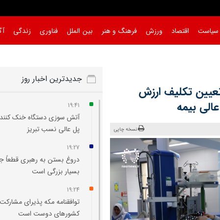
سیاست
اقتصاد
ورزش
فرهنگ و هنر
بین الملل
فناوری
زندگی
آگ
جدیدترین اخبار روز
عیین تکلیف ارزش
الی بیمه
19:41
آتش‌ سوزی دستگاه خنک‌ کننده
پل عالی‌ نسب تبریز
نسخه چاپی
19:27
دروغ بستن به رهبری قطعاً ج
بسیار بزرگی است
19:24
توافقنامه مکه پذیرای مشارکت
کشورهای دوست است