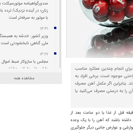
صدورگواهینامه موتورسیکلت ب
زنان؛ در آینده نزدیک/ تردد بان
با موتور به‌ صرفه‌تر است
13:31
وزیر کشور: خدشه به همبستگ
ملی گناهی نابخشودنی است
13:27
مجلس با سازوکار ضبط اموال و
ای انجام چندین عملکرد مناسب
دارایی‌های عاملان جنایات
بین‌المللی موافقت کرد
 راحتی موجود است، برخی افراد به
مشاهده همه
ند. بنابراین اگر مکمل آهن مصرف
13:19
آن را به درستی مصرف می‌کنید یا
فراخوان هفتمین جشنواره سر
تئاترخیابانی و فضای باز " تبری
"
رش نصر، مکمل‌های آهن معمولاً باید حداقل 30 دقیقه قبل از غذا یا دو ساعت بعد از
داشته باشند که آهن را با یک وعده
13:17
هوش مصنوعی باید دستیار
گوارشی و عوارض جانبی دیگر جلوگیری