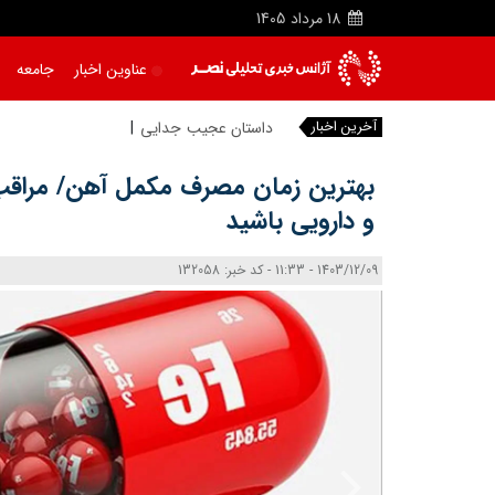
18
مرداد
1405
عناوین اخبار
جامعه
آخرین اخبار
داستان عجیب جدایی ربیعی از تراکتور؛ س
|
بهترین زمان مصرف مکمل آهن/ مراقب
و دارویی باشید
1403/12/09 - 11:33 - کد خبر: 132058