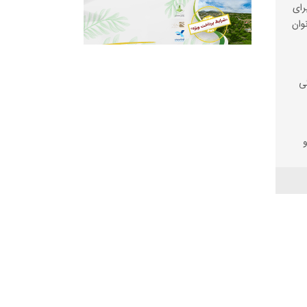
رای
وان
ی
اسری
زیم