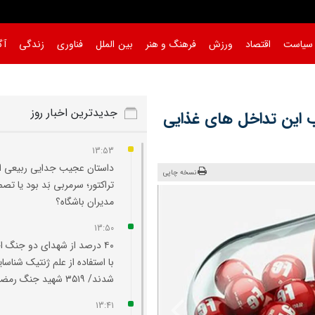
سیاست
اقتصاد
ورزش
فرهنگ و هنر
بین الملل
فناوری
زندگی
آگ
جدیدترین اخبار روز
 این تداخل های غذایی
13:53
داستان عجیب جدایی ربیعی از
نسخه چاپی
تراکتور؛ سرمربی بَد بود یا تصم
مدیران باشگاه؟
13:50
۴۰ درصد از شهدای دو جنگ ا
با استفاده از علم ژنتیک شناسا
شدند/ ۳۵۱۹ شهید جنگ رمضان
13:41