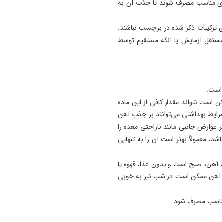
خبرنگار باشد، نه جایگزین قض
ذای مناسب مصرف شوند تا جذب آن به
حرفه‌ای
ترکیبات ذکر شده در برچسب نباشند.
13:10
مستقل آزمایش یا آنکه مستقیم توسط
کارنامه دولت در مدیریت خود
قابل‌قبول نیست/ اختلاف قیم
کارخانه و بازار به ۱۶۰۰ همت رسید
13:02
است.
استانداردهای جدید خودرو از
 است نتواند مقدار کافی از این ماده
مهرماه سال آینده اجرایی می‌ش
شرایط بهداشتی می‌توانند بر جذب آهن
 عوارض جانبی مانند ناراحتی معده را
13:00
د، معمولاً بهتر است آن را به تنهایی
افزایش پروازهای تبریز - مشهد
هفته جاری
 آهن، صبح است و بدون غذا، قهوه یا
که آهن ممکن است در شب نیز به خوبی
 مناسب مصرف شود.