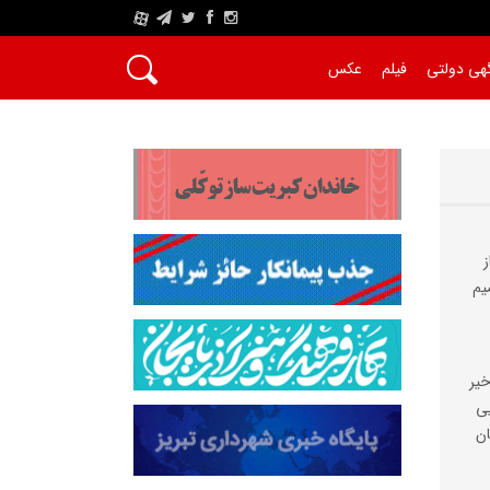
A
هی دولتی
فیلم
عکس
یم
خیر
یی