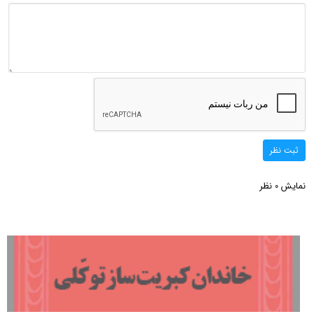
ثبت نظر
نمایش
نظر
0