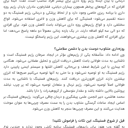
درمانی با بیان اینکه رژیم روزه داری برای بیشتر افراد مناسب است، گفت: البته برای
افرادی که در گروه‌های پرخطر همچون بیماران دیابتی، فشارخون، مادران باردار، رژیم روزه
داری با برنامه ریزی خاصی وجود دارد و از لحاظ پزشکی و درمانی رژیم فستینگ به دو
دسته تقسیم می‌شود؛ فستینگی که برای کاهش وزن و لاغری استفاده می‌شود، انواع
مختلفی دارد و انواع رژیم‌های روزه داری می‌تواند باعث کاهش وزن شود. برای افرادی
که دو الی سه کیلو اضافه دارند، در یک بازده زمانی معمولاً دو ماهه پاسخ می‌دهد؛ اما
برای افرادی که کاهش وزن بیشتری می‌خواهند، این رژیم پاسخگو نیست.
روزه‌داری متناوب؛ دوست بدن یا دشمن سلامتی؟
وی ادامه داد: متأسفانه یکی از رژیم‌های مؤثر در ایجاد سرطان رژیم فستینگ است و
ناشتایی به مدت طولانی باعث کاهش دریافت انرژی و تحلیل عضلانی می‌شود. هنگامی
که بیماری با این شرایط ضعف و بی‌حالی، کاهش اشتها و سیستم ایمنی پایینی دارد
رژیم فستینگ به او توصیه نمی‌شود و ما حتی به آنها توصیه می‌کنیم صبح‌ها که انرژی
بیشتری دارند انرژی افزون‌تری دریافت کنند. رژیم‌های فستینگ با ناشتایی به مدت
طولانی اصلاً توصیه نمی‌شود. رژیم نرمال و متعادل توصیه می‌شود که پر چرب نباشد
پروتئین بالایی داشته باشد و مقدار متوسطی از کربوهیدرات را دارا باشد.
محمد هاشمی، دبیر انجمن علمی پیشگیری و درمان چاقی می‌گوید: رژیم‌های فستینگ بر
اساس ایجاد ساعات گرسنگی متناوب بدن را به سمت مصرف چربی‌ها به عنوان سوخت
هدایت می‌کنند و این مصرف چربی‌ها منجر به کاهش وزن می‌شود.
قبل از شروع فستینگ، این نکات را فراموش نکنید!
به گفته وی؛ هنوز برای رژیم‌های فستینگ برنامه ثابتی وجود ندارد و چندین نوع