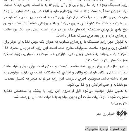
رژیم فستینگ وجود دارد، اما رایج‌ترین نوع آن رژیم ۱۶ به ۸ است، یعنی فرد ۸ ساعت
برای خوردن غذا آزاد است و ۱۶ ساعت روزه‌داری دارد و البته در این مدت زمان می‌تواند
مایعات بدون کالری را مصرف کند. نوع دیگر رژیم ۲ به ۵ است به این مفهوم که فرد دو
روز با رژیم سخت ۵۰۰ کیلو کالری سپری می‌کند و باقی روزهای هفته آزاد است. سومین
نوع رایج رژیم‌های فستینگ رژیم‌های یک روز در میان است، یعنی فرد یک روز حالت
روزه‌داری دارد و روز بعد برای مصرف غذا آزاد است.
به گزارش مهر؛ رژیم فستینگ یا روزه‌داری متناوب به عنوان یک روش تغذیه‌ای مؤثر برای
کاهش وزن و بهبود سلامت متابولیک مطرح شده است. این رژیم که بر زمان مصرف غذا
تمرکز دارد، می‌تواند به کاهش چربی بدن، افزایش حساسیت به انسولین، بهبود عملکرد
مغز و کاهش التهاب کمک کند.
با این ‌حال، این روش برای همه مناسب نیست و ممکن است برای برخی افراد مانند
بیماران دیابتی، زنان باردار، نوجوانان و افرادی که مشکلات تغذیه‌ای دارند، عوارضی به
همراه داشته باشد. همچنین، اجرای نادرست این رژیم می‌تواند منجر به تحلیل عضلات،
سوءتغذیه و حتی افزایش ولع غذایی شود.
به همین دلیل، توصیه می‌شود قبل از شروع این رژیم با پزشک یا متخصص تغذیه
مشورت شود تا از تأثیرات مثبت آن بدون مواجهه با خطرات احتمالی بهره‌مند شد.
انتهای پیام/
خبرگزاری مهر
رژیم فستینگ
توصیه‌
متابولیک