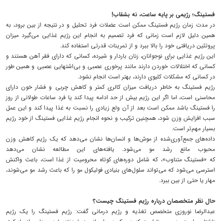
فستینگ؛ رژیمی بر پایه ساعت، نه بشقاب!
در مدت زمان رژیم فستینگ ممکن است عضلات فرد تحلیل و در نتیجه از بین برود، به
همین دلیل لازم است زمانی که فرد تصمیم به انجام این رژیم غذایی می‌گیرد میزان
پروتئین دریافتی خود را بالا ببرد و از تمرینات قدرتی استفاده کند.
این رژیم غذایی برای نوجوانان، زنان باردار و شیرده، کسانی که دارای فقر آهن هستند و
کسانی که اختلالات خوردن دارند مانند پرخوری عصبی و بی‌اشتهایی عصبی و همین طور
در کسانی که مشکلات کلیوی دارند، بهتر است انجام نشود.
رژیم فستینگ به خاطر دریافت میزان کالری کمتر و کاهش چربی و فشار خون دارای
محاسنی است، اما اگر این رژیم بیش از حد ادامه پیدا کند یا فرد ساعات طولانی از روز
را فستینگ باشد ممکن است بعد از آن ولع زیادی را نسبت به غذا پیدا کند و این عمل
سبب افزایش وزن شود، همچنین ترکیب و نحوه انجام رژیم غذایی فستینگ از خود رژیم
بسیار مهم‌تر است.
داده‌های جمع‌آوری‌شده از موش‌ها و انسان‌ها نشان می‌دهد که یک رژیم کاهش وزن
محبوب مانع رشد مو می‌شود. یافته‌های این مطالعه نشان می‌دهد
که «فستینگ متناوب»، که شامل دوره‌های کوتاه محرومیت از غذا است، باعث واکنش
استرسی می‌شود که می‌تواند سلول‌های بنیادی فولیکول مو را که باعث رشد مو می‌شوند،
مهار یا حتی از بین ببرد.
حال نظر متخصصان درباره رژیم فستینگ چیست؟
عبدالرضا نوروزی متخصص تغذیه و رژیم درمانی گفت: رژیم فستینگ را یک رژیم