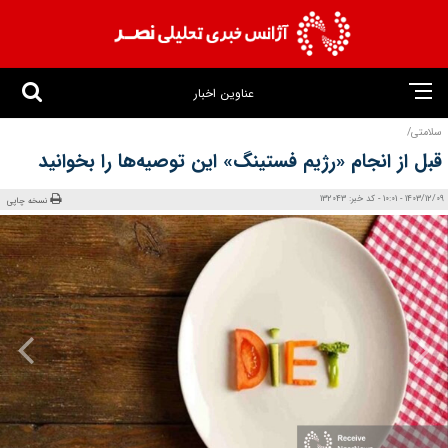
عناوین اخبار
سلامتی/
قبل از انجام «رژیم فستینگ» این توصیه‌ها را بخوانید
1403/12/09 - 10:01 - کد خبر: 132043
نسخه چاپی