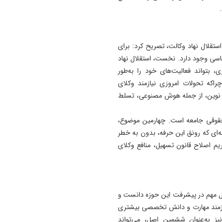
19:41
آتش‌ سوزی دستگاه خنک‌ کننده
پل عالی‌ نسب تبریز
 استقلال نهاد وکالت، تصریح کرد: برای
اساسی وجود دارد. نخست، استقلال نهاد
19:27
دروغ بستن به رهبری قطعاً ج
، بتواند فعالیت‌های خود را به‌طور
بسیار بزرگی است
اکه تحولات امروزی نیازمند وکلای
نوین، از جمله هوش مصنوعی، تسلط
 حقوقی جامعه است. چهارمین موضوع،
‌ای که رونق این حرفه، بدون به خطر
ریم اصلاح قانون تسهیل، منافع وکلای
 مهم در پیشرفت این حوزه دانست و
نیازمند مهارت و دانش تخصصی بیشتری
یز به‌عنوان ششمین اصل، می‌تواند