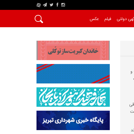
A
هی دولتی
فیلم
عکس
و
قی
ست
د