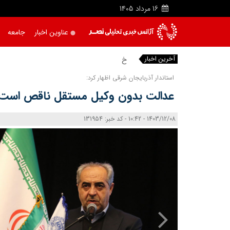
16
مرداد
1405
عناوین اخبار
جامعه
آخرین اخبار
خبرنگار
استاندار آذربایجان شرقی اظهار کرد:
عدالت بدون وکیل مستقل ناقص است
1403/12/08 - 10:42 - کد خبر: 131954