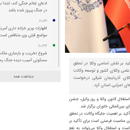
ادعای غنائم جنگی کند، ابتدا با
در جنگ پیروز شده باشد
20:42
اظهارات وزیر خزانه‌ داری آمریکا
مواضع قبلی وی متناقض است
20:33
شروع تخریب و بازسازی ملک
مسکونی آسیب‌ دیده جنگ رم
أکید بر نقش اساسی وکلا در تحقق
 علمی وکلای کشور و توسعه وکالت
20:29
مشاهده همه
لای آذربایجان شرقی درخواست
اتفاقی بی سابقه در تخصیص
ی اجرایی استان کرد.
اعتبار به حوزه منابع آبی شهرس
سراب
، همزمان با سالروز استقلال کانون وکلا و روز وکیل، جشن
20:25
 بین‌المللی خاوران برگزار شد.
تبریز میزبان «یونکرس»
أکید بر اهمیت جایگاه وکالت در تحقق
این مناسبت فرصتی است برای تأکید بر
20:09
ت و استقلال وکلا می‌تواند به نفع
آتش سوزی در رضوانشهر مهار