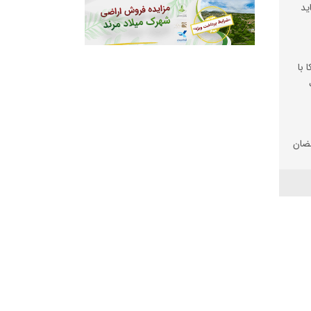
ید
 با
ضان
تان
 شد