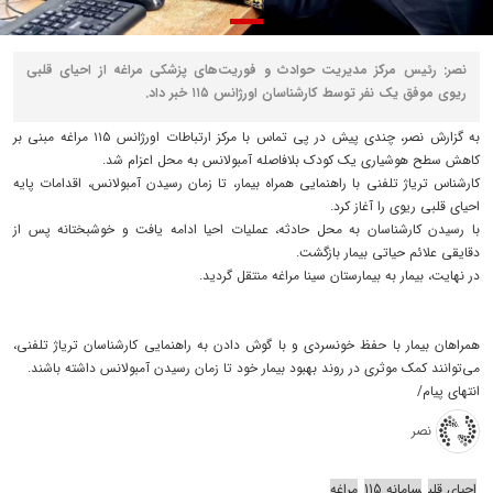
نصر: رئیس مرکز مدیریت حوادث و فوریت‌های پزشکی مراغه از احیای قلبی
ریوی موفق یک نفر توسط کارشناسان اورژانس ۱۱۵ خبر داد.
به گزارش نصر، چندی پیش در پی تماس با مرکز ارتباطات اورژانس ۱۱۵ مراغه مبنی بر
کاهش سطح هوشیاری یک کودک بلافاصله آمبولانس به محل اعزام شد.
کارشناس تریاژ تلفنی با راهنمایی همراه بیمار، تا زمان رسیدن آمبولانس، اقدامات پایه
احیای قلبی ریوی را آغاز کرد.
با رسیدن کارشناسان به محل حادثه، عملیات احیا ادامه یافت و خوشبختانه پس از
دقایقی علائم حیاتی بیمار بازگشت.
در نهایت، بیمار به بیمارستان سینا مراغه منتقل گردید.
همراهان بیمار با حفظ خونسردی و با گوش دادن به راهنمایی کارشناسان تریاژ تلفنی،
می‌توانند کمک موثری در روند بهبود بیمار خود تا زمان رسیدن آمبولانس داشته باشند.
انتهای پیام/
نصر
احیای قلب
سامانه 115
مراغه