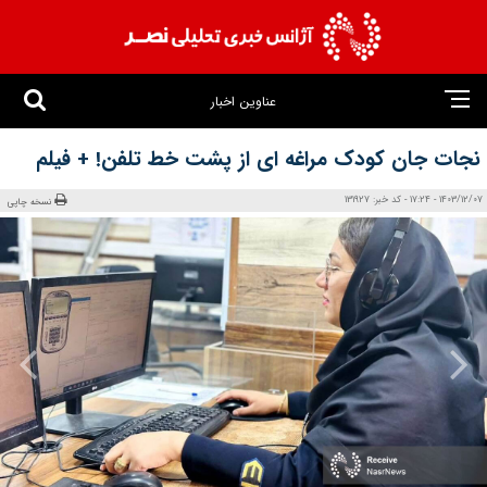
عناوین اخبار
نجات جان کودک مراغه‌ ای از پشت خط تلفن! + فیلم
1403/12/07 - 17:24 - کد خبر: 131927
نسخه چاپی