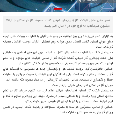
نصر: مدیر عامل شرکت گاز آذربایجان شرقی گفت: مصرف گاز در استان با ۴۵.۲
میلیون مترمکعب به اوج خود در ۲ سال اخیر رسید.
به گزارش نصر، فیروز خدایی روز دوشنبه در جمع خبرنگاران با اشاره به برودت قابل توجه
دمای هوای استان، گفت: کاهش دمای هوا به رغم تعطیلی ادارات موجب افزایش مصرف
گاز شده است .
مدیرعامل شرکت با اشاره به آماده باش کامل و شبانه روزی نیروهای امدادی و عملیاتی
برای حفظ پایداری گاز طبیعی گفت: شرکت گاز از تمامی ظرفیت های موجود و با تمام
توان در تداوم جریان مستمر گاز مصرفی به خصوص بخش خانگی تلاش دارد.
خدایی خاطرنشان کرد: برودت شدید هوا و راهبندان جاده ها دسترسی به ایستگاه های
گاز را سخت و دشوار کرده است ولی امدادگران این شرکت به صورت جهادی با عملیات
حفظ و نگهداری تاسیسات، تمامی تجهیزات گازرسانی را در مدار مصرف نگه داشته اند.
جریان گاز در استان آذربایجان شرقی پایدار است
مدیرعامل شرکت گاز استان آذربایجان شرقی اعلام کرد: هم اکنون جریان گاز در تمام
مناطق استان پایدار است و با همکاری مردم در مصرف بهینه این پایداری تداوم داشته و
این شرایط سخت زمستانی را نیز با گرمای گاز طبیعی سپری خواهیم کرد.
خدایی از تمامی مشترکین خواست با مصرف مسئولانه و رعایت نکات ایمنی، در تامین
پایدار گاز برای همه هموطنان مشارکت کنند.