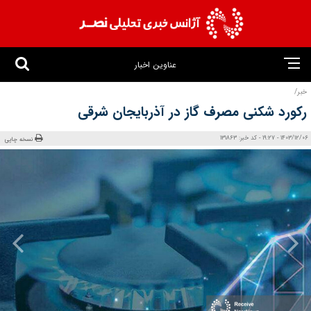
عناوین اخبار
خبر/
رکورد شکنی مصرف گاز در آذربایجان شرقی
1403/12/06 - 19:27 - کد خبر: 131863
نسخه چاپی