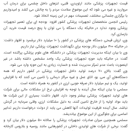
قیمت تجهیزات پزشکی مانند ارتوپدی، قلبی، لنزهای داخل چشمی برای درمان آب
مروارید و غیره می شود که این موضوع سلامت مردم را به چالش می کشد و امیدواریم
با برگزاری جلساتی مختلف، تصمیمات مهم در این زمینه اتخاذ شود.
رئیس انجمن متخصصان تجهیزات پزشکی کشور افزود: بودجه ای برای تعمیر تجهیزات
پزشکی وجود ندارد در حالیکه یک دستگاه را می توان با پنج درصد قیمت خرید آن
بازسازی کرد.
وی، ارزش قیمتی دستگاه های پزشکی در کشور را ۱۰ میلیارد دلار برشمرد و اظهار داشت:
در حالیکه ۳۰۰ میلیون دلار بودجه برای نگهداشت تجهیزات پزشکی نیاز داریم.
وی با بیان اینکه مدیریت تجهیزات پزشکی در دانشگاه های علوم پزشکی پراکنده است،
گفت: در حالیکه باید حوزه تجهیزات پزشکی یک واحد مشخص داشته باشد در غیر
اینصورت باعث عدم تمرکز مدیریت شده و خسارت زیادی به این حوزه وارد می شود.
وی گفت: بالای ۷۰ درصد تولید داخل تجهیزات پزشکی در کشور داریم که همه
دستگاه‌های آی سی یو، اتاق عمل و غیره مراکز درمانی را تامین می کنند که با افزایش
تولید، یک و نیم میلیارد دلار صرفه جویی ارزی در کشور به همراه داشته است.
مسلمی با بیان اینکه سال آینده با توجه به افزایش نرخ ارز مشکلات مالی برای شرکت
های تولید تجهیزات پزشکی بیشتر وجود دارد، اظهار داشت: بسیاری از این شرکت ها
باید مواد اولیه را از خارج تامین کنند، به دلیل مشکلات ارزی، وقتی سرمایه در گردش
نباشد، سال آینده ظرفیت تولیدات آنها کاهش می یابد از دولت درخواست داریم تدابیر
اساسی برای جلوگیری از این موضوع بیاندیشد.
مسلمی همچنین میزان صادرات تجهیزات پزشکی را سالانه ۵۰ میلیون دلار بیان کرد و
گفت: برخی از شرکت های تولیدی داخلی در کشورهایی مانند روسیه و بلاروس کارخانه