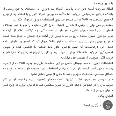
را می‌پذیرفت.»
انتظار می‌رفت کمیته داوران با پذیرش اشتباه تیم داوری این مسابقه، به طور رسمی از
باشگاه تراکتور عذرخواهی می‌کرد، اما متأسفانه رییس کمیته داوران با استناد به قوانینی
که هیچ ارتباطی به VAR ندارد، می‌خواهد روی اشتباهات داوری سرپوش بگذارد.
معتقدیم نمی‌توان با چنین ادعاهایی اشتباه محرز داور مسابقه را توجیه کرد. برخلاف
ادعای رییس کمیته داوران، آقای منصوریان در صحنه گل دوم تراکتور، اعلام گل کرده و
توپ نیز برای شروع مجدد بازی در میانه زمین قرار گرفته بود. ایشان با درخواست کمک
داور ویدیویی برای بازبینی صحنه، به مانیتورVAR رجوع کرد که تصویری نمایش داده
نشد. این درحالیست که طبق قوانین، داور باید صحنه را بازبینی کرده و سپس
تصمیم‌گیری می‌کرد. متاسفانه وی‌ای‌آر خراب بود و داور با اجرای نمایش چند دقیقه‌ای و
فریب افکار عمومی، از تصمیم خود برگشت.
اشتباهات داوری به نفع تیم‌های خاص در این هفته‌ها، علی‌رغم وجود VAR به اوج خود
رسیده و بهتر است کمیته داوران با پذیرفتن اشتباهات زیر مجموعه خود، درصدد رفع و به
حداقل رساندن اشتباهات داوری باشد تا حقی از تیمی ضایع نشود.
سایت رسمی فدراسیون فوتبال نیز بهتر است به جای توجیهات رییس کمیته داوران، نظر
کارشناسان را در خصوص فاجعه داوری در تبریز منعکس کند تا فوتبال ایران، به ویژه قشر
داوران زیر سوال نروند."
انتهای پیام/
خبرگزاری ایسنا