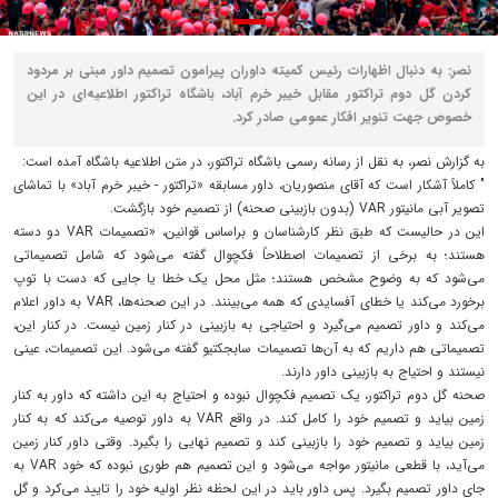
نصر: به دنبال اظهارات رئیس کمیته داوران پیرامون تصمیم داور مبنی بر مردود
کردن گل دوم تراکتور مقابل خیبر خرم آباد، باشگاه تراکتور اطلاعیه‌ای در این
خصوص جهت تنویر افکار عمومی صادر کرد.
به گزارش نصر، به نقل از رسانه رسمی باشگاه تراکتور، در متن اطلاعیه باشگاه آمده است:
" کاملاً آشکار است که آقای منصوریان، داور مسابقه «تراکتور - خیبر خرم آباد» با تماشای
تصویر آبی مانیتور VAR (بدون بازبینی صحنه) از تصمیم خود بازگشت.
این در حالیست که طبق نظر کارشناسان و براساس قوانین، «تصمیمات VAR دو دسته
هستند؛ به برخی از تصمیمات اصطلاحاً فکچوال گفته می‌شود که شامل تصمیماتی
می‌شود که به وضوح مشخص هستند؛ مثل محل یک خطا یا جایی که دست با توپ
برخورد می‌کند یا خطای آفسایدی که همه می‌بینند. در این صحنه‌ها، VAR به داور اعلام
می‌کند و داور تصمیم می‌گیرد و احتیاجی به بازبینی در کنار زمین نیست. در کنار این،
تصمیماتی هم داریم که به آن‌ها تصمیمات سابجکتیو گفته می‌شود. این تصمیمات، عینی
نیستند و احتیاج به بازبینی داور دارند.
صحنه گل دوم تراکتور، یک تصمیم فکچوال نبوده و احتیاج به این داشته که داور به کنار
زمین بیاید و تصمیم خود را کامل کند. در واقع VAR به داور توصیه می‌کند که به کنار
زمین بیاید و تصمیم خود را بازبینی کند و تصمیم نهایی را بگیرد. وقتی داور کنار زمین
می‌آید، با قطعی مانیتور مواجه می‌شود و این تصمیم هم طوری نبوده که خود VAR به
جای داور تصمیم بگیرد. پس داور باید در این لحظه نظر اولیه خود را تایید می‌کرد و گل