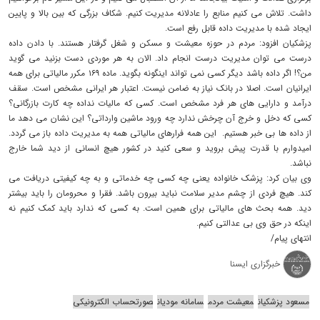
داشت. تلاش می کنیم منابع را عادلانه مدیریت کنیم. شکاف بزرگی که بین بالا و پایین
ایجاد شده با مدیریت داده قابل رفع است.
پزشکیان افزود: مردم در حوزه معیشت و مسکن و شغل گرفتار هستند. با دادن داده
درست می توان مدیریت درست انجام داد. الان به هر موردی دست بزنید می گوید
من؟! اگر داده باشد دیگر کسی نمی تواند اینگونه بگوید. ماده ۱۶۹ مکرر مالیاتی برای همه
ایرانیان است. اصلا در بانک نیاز به ضامن نیست. اعتبار هر ایرانی مشخص است. سقف
درآمد و دارایی های هر فرد مشخص است. کسی که مالیات نداده چه کارت بازرگانی؟
کسی که دخل و خرج آن چرخش ندارد چه ورود ماشین وارداتی؟ این نشان می دهد ما
از داده ها بی خبر هستیم. این همه فرارهای مالیاتی همه به مدیریت داده باز می گردد.
امیدوارم با قدرت پیش بروید و سعی کنید در کشور هیچ انسانی از دید شما خارج
نباشد.
وی بیان کرد: پزشک خانواده یعنی چه کسی چه خدماتی و به چه کیفیتی دریافت می
کند. هیچ فردی از چشم مدیر سلامت نباید بیرون باشد. فقرا و محرومان را باید بیشتر
دید. همه بحث های مالیاتی برای همین است. به کسی که ندارد باید کمک کنیم نه
اینکه در حق وی بی عدالتی کنیم.
انتهای پیام/
خبرگزاری ایسنا
مسعود پزشکیان
معیشت مردم
سامانه مودیان
صورتحساب الکترونیکی