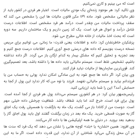
است که می بینیم و کاری نمی‌کنیم.
وی تاکید کرد: هر موجود زنده‌ای یک مودی مالیات است. اعتبار هر فردی در کشور باید از
نظر مالیاتی مشخص شود. ماده ۱۶۹ مکرر قانون مالیات ها این را مشخص می کند که
سقف پرداخت مالیات من چقدر است. درآمد هر فرد مشخص است. اطلاعات درست
شامل درآمد و اموال هر فرد است. یک کد زمین داریم و یک ساختمان داریم. سه دوره
است که بحث اخذ مالیات از خانه خالی مطرح می شود.
پزشکیان خاطرنشان کرد: داده و اطلاعات یعنی قدرت؛ ما زمانی می توانیم برای مریص
نسخه درست بنویسم که داده های درستی جمع آوری کنیم. اطلاعات درست جمع کنیم و
بعد تجزیه و تحلیل کنیم که مشکل بیمار به کدام ارگان باز می گردد. اگر داده نداشته
باشیم، تشخیص غلط است. سیستم مالیاتی باید داده ها را داشته باشد، بعد تصمیم‌گیری
کند. قوی‌ترین سازمان‌ها از مالیات نباید فرار کنند.
وی بیان کرد: اگر داده ها جمع شود به این سادگی امکان ندارد پولی به حساب من یا
فرزندانم بیاید و سیستم مالیاتی نفهمد. فرزند یا نوه من که کار ندارد این پول از کجا به
حسابش آمد؟ این را شما باید ارزیابی کنید.
رئیس‌جمهور بیان کرد: در هر کشوری سیستم می‌داند پول هر فردی از کجا آمده است.
پول برای فرد است، خرج کند اما باید شفاف باشد. شفافیت چرخش داده خیلی مهم
است. دوست من از کانادا باز می گشت، یک ماه به بازگشت با همسرش رفت یک اجاق
گاز به صورت قسطی خرید. یک ماه بعد در زمان برگشت گفتند اول باید پول اجاق گاز را
بدهید بعد بروید. در دنیای ما همه اپلیکیشن ها با داده کار می‌کنند.
وی افزود: همین «نشان» یا «بلد» کوچه هایی را نشان می دهد که یک فرد که مدت ها
در آن محل زندگی می‌کرد شناختی از آن ندارد، این قدرت داده است. اگر ما به این