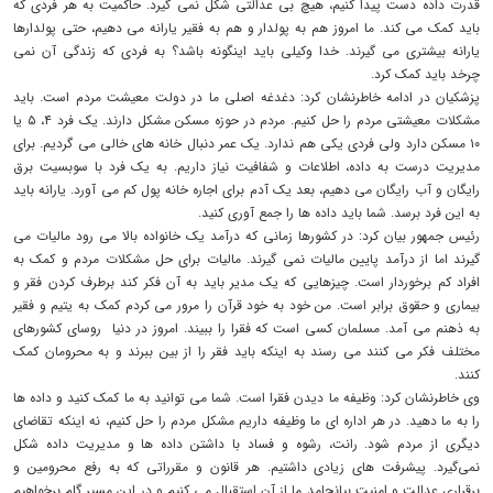
قدرت داده دست پیدا کنیم، هیچ بی عدالتی شکل نمی گیرد. حاکمیت به هر فردی که
باید کمک می کند. ما امروز هم به پولدار و هم به فقیر یارانه می دهیم، حتی پولدارها
یارانه بیشتری می گیرند. خدا وکیلی باید اینگونه باشد؟ به فردی که زندگی آن نمی
چرخد باید کمک کرد.
پزشکیان در ادامه خاطرنشان کرد: دغدغه اصلی ما در دولت معیشت مردم است. باید
مشکلات معیشتی مردم را حل کنیم. مردم در حوزه مسکن مشکل دارند. یک فرد ۴، ۵ یا
۱۰ مسکن دارد ولی فردی یکی هم ندارد. یک عمر دنبال خانه های خالی می گردیم. برای
مدیریت درست به داده، اطلاعات و شفافیت نیاز داریم. به یک فرد با سوبسیت برق
رایگان و آب رایگان می دهیم، بعد یک آدم برای اجاره خانه پول کم می آورد. یارانه باید
به این فرد برسد. شما باید داده ها را جمع آوری کنید.
رئیس جمهور بیان کرد: در کشورها زمانی که درآمد یک خانواده بالا می رود مالیات می
گیرند اما از درآمد پایین مالیات نمی گیرند. مالیات برای حل مشکلات مردم و کمک به
افراد کم برخوردار است. چیزهایی که یک مدیر باید به آن فکر کند برطرف کردن فقر و
بیماری و حقوق برابر است. من خود به خود قرآن را مرور می کردم کمک به یتیم و فقیر
به ذهنم می آمد. مسلمان کسی است که فقرا را ببیند. امروز در دنیا روسای کشورهای
مختلف فکر می کنند می رسند به اینکه باید فقر را از بین ببرند و به محرومان کمک
کنند.
وی خاطرنشان کرد: وظیفه ما دیدن فقرا است. شما می توانید به ما کمک کنید و داده ها
را به ما دهید. در هر اداره ای ما وظیفه داریم مشکل مردم را حل کنیم، نه اینکه تقاضای
دیگری از مردم شود. رانت، رشوه و فساد با داشتن داده ها و مدیریت داده شکل
نمی‌گیرد. پیشرفت های زیادی داشتیم. هر قانون و مقرراتی که به رفع محرومین و
برقراری عدالت و امنیت بیانجامد ما از آن استقبال می کنیم و در این مسیر گام برخواهیم