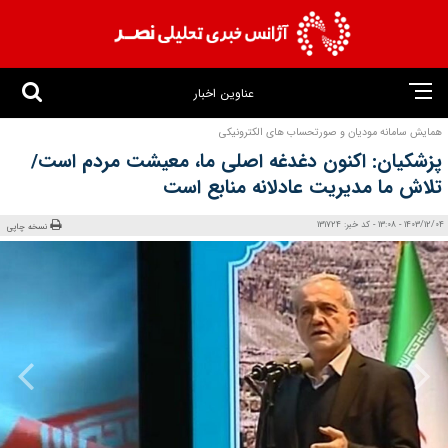
عناوین اخبار
همایش سامانه مودیان و صورتحساب های الکترونیکی
پزشکیان: اکنون دغدغه اصلی ما، معیشت مردم است/
تلاش ما مدیریت عادلانه منابع است
1403/12/04 - 13:08 - کد خبر: 131724
نسخه چاپی