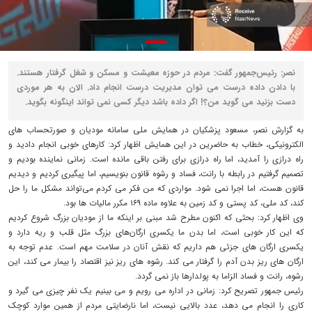
نصر: رئیس‌جمهور گفت: مردم در حوزه معیشت و مسکن و شغل گرفتار هستند.
با دادن داده درست می توان مدیریت درست انجام داد. الان به هر موردی
دست بزنید می گوید من؟! اگر داده باشد دیگر کسی نمی تواند اینگونه بگوید.
به گزارش نصر، مسعود پزشکیان در همایش ملی سامانه مودیان و صورتحساب های
الکترونیکی، خطاب به حاضرین در این همایش اظهار کرد: کارهای خوبی انجام دادید و
راه درازی را آمدید، اما راه درازی برای رفتن باقی مانده است. زمانی نماینده بودیم‌ و
تصمیم گرفتیم در رابطه با رانت، فساد و رشوه قانون بنویسیم، اما پیگیری کردیم و دیدیم
قانون هست، اما اجرا نمی شود. مواردی که من فکر می کردم می‌تواند مشکل ما را حل
کند، کد ملی، کد پستی و کد زمین به علاوه ماده ۱۶۹ مکرر مالیات ها بود.
وی اظهار کرد: بحثی که اکنون مطرح شد مبنی بر اینکه ما از مودیان بزرگ شروع کردیم
که این کار خوبی است، اما بدن ما یکسری ارگان‌های بزرگ مثل قلب و ریه دارد و
یکسری ارگان های جزئی هم داریم که نقش آنان در سلامت مهم است. عدم توجه به
ارگان های ریز بدن آدم را گرفتار می کند. رشوه های ریز نیز اقتصاد را بیمار می کند، این
رشوه، رانت و فساد الزاما به پولدارها باز نمی گردد.
رئیس جمهور تصریح کرد: زمانی در اداره می رویم و می بینیم یک نفر چیزی می گیرد و
کاری را انجام می دهد، عدد بالایی نیست، اما نارضایتی مردم از همین موارد کوچک