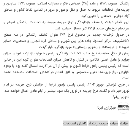
رانندگی مصوب ۱۳۸۹ و ماده (۲۸) اصلاحی قانون مجازات اسلامی مصوب ۱۳۹۹، عناوین و
جریمه‌های تخلفات مربوط به حمل و نقل و عبور و مرور در تمامی نقاط کشور و مناطق
آزاد تجاری - صنعتی را تعیین کرد.
این اقدام دولت با هدف بازدارندگی نرخ جریمه مربوط به تخلفات رانندگی انجام و
سرانجام نرخ‌های جدید از ۲۳ تیر امسال اجرایی شد.
در جدول نرخنامه جدید در مجموع نرخ ۱۷۴ عنوان تخلف رانندگی در سه سطح
«کلانشهرها، مراکز استانها، جاده های بین شهری و مناطق آزاد تجاری و صنعتی»، «سایر
شهرها» و «روستاها و راههای روستایی» مورد بازنگری قرار گرفت.
پیش از ابلاغ اصلاحیه نرخ جدید تخلفات رانندگی، پلیس همواره بازدارنده نبودن میزان
جرایم را عامل اصلی ناکامی در کنترل و کاهش میزان تصادفات عنوان کرد؛ این در حالی
است که رئیس پلیس راهور فراجا اکنون و پیش از آن در آذرماه امسال گفته بود با وجود
افزایش نرخ جریمه‌ها تغییر محسوس و قابل انتظار در کاهش تصادفات مشاهده نشده
است.
در طرح ترافیکی نوروز ۱۴۰۴، رئیس پلیس راهور فراجا از افزایش نرخ جریمه در ایام
نوروز خبر داد ‌و گفت: نرخ جریمه در نوروز یک سوم بیشتر از ایام عادی اعمال خواهد شد.
انتهای پیام/
خبرگزاری ایرنا
افزایش
جرایم
جریمه رانندگی
کاهش تصادفات