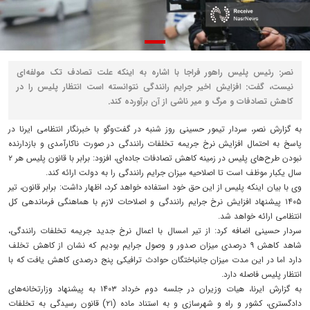
نصر: رئیس پلیس راهور فراجا با اشاره به اینکه علت تصادف تک مولفه‌ای
نیست، گفت: افزایش اخیر جرایم رانندگی نتوانسته است انتظار پلیس را در
کاهش تصادفات و مرگ و میر ناشی از آن برآورده کند.
به گزارش نصر، سردار تیمور حسینی روز شنبه در گفت‌وگو با خبرنگار انتظامی ایرنا در
پاسخ به احتمال افزایش نرخ جریمه‌ تخلفات رانندگی در صورت ناکارآمدی و بازدارنده
نبودن طرح‌های پلیس در زمینه کاهش تصادفات جاده‌ای، افزود: برابر با قانون پلیس هر ۲
سال یکبار موظف است تا اصلاحیه میزان جرایم رانندگی را به دولت ارائه کند.
وی با بیان اینکه پلیس از این حق خود استفاده خواهد کرد، اظهار داشت: برابر قانون، تیر
۱۴۰۵ پیشنهاد افزایش نرخ جرایم رانندگی و اصلاحات لازم با هماهنگی فرماندهی کل
انتظامی ارائه خواهد شد.
سردار حسینی اضافه کرد: از تیر امسال با اعمال نرخ جدید جریمه تخلفات رانندگی،
شاهد کاهش ۹ درصدی میزان صدور و وصول جرایم بودیم که نشان از کاهش تخلف
دارد اما در این مدت میزان جانباختگان حوادث ترافیکی پنج درصدی کاهش یافت که با
انتظار پلیس فاصله دارد.
به گزارش ایرنا، هیات وزیران در جلسه دوم خرداد ۱۴۰۳ به پیشنهاد وزارتخانه‌های
دادگستری، کشور و راه و شهرسازی و به استناد ماده (۲۱) قانون رسیدگی به تخلفات