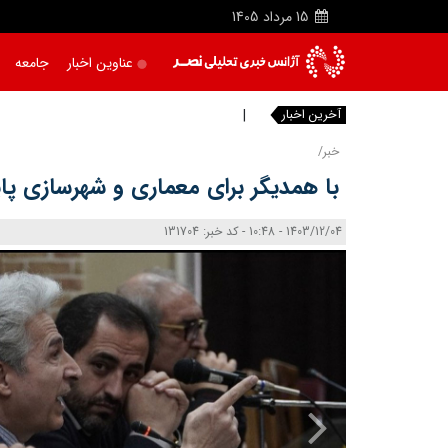
15
مرداد
1405
عناوین اخبار
جامعه
آخرین اخبار
عملیا
خبر/
با همدیگر برای معماری و شهرسازی پاید
1403/12/04 - 10:48 - کد خبر: 131704