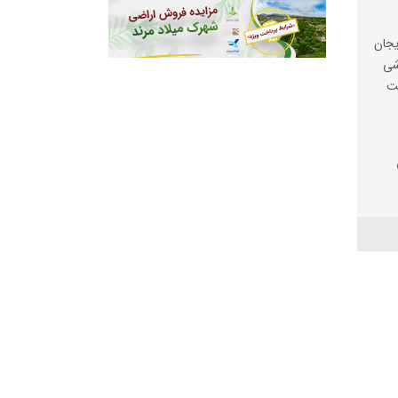
ایجان
شی
سید
/