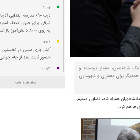
12:02
درب ۶۹۰ مدرسه ابتدایی آذرب
شرقی برای جبران ضعف آموز
به روی ۸۰۰۰ دانش‌آموز باز است
11:58
آتش‌ بازی مسی در نخستین
حضور ثابت بعد از جام جهانی
امک شاه‌نشین، معمار برجسته و
11:53
ا همدیگر برای معماری و شهرسازی
راه‌ اندازی بارانداز ریلی در مرز
مشاهده همه
استان با جمهوری آذربایجان
پیگیری می‌ شود
 دانشجویان همراه شد، فضایی صمیمی
11:46
 فراهم کرد.
بخش دیالیز هوراند با ۴ تخت
فعال افتتاح و به بهره‌برداری ر
11:44
ارتش در آمادگی کامل قرار دارد