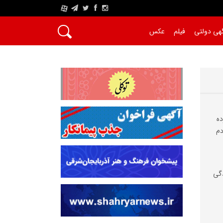
A
هی دولتی
فیلم
عکس
ده
دم
دگی