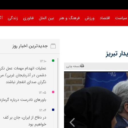
سیاست
اقتصاد
ورزش
فرهنگ و هنر
بین الملل
فناوری
زندگی
آگ
جدیدترین اخبار روز
ار تبریز
12:10
نسخه چاپی
عملیات انهدام مهمات عمل نکر
دشمن در آذربایجان‌ غربی/ مر
نگران صدای انفجار نباشند
12:05
باورهای نادرست درباره گرماز
12:04
در دفاع از ایران، جان بر کف
خواهیم بود