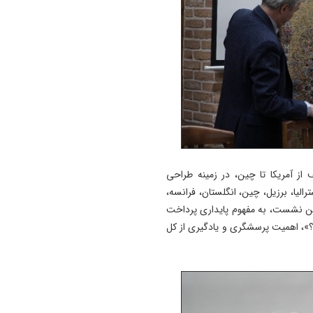
توان رزم ارتش بی وقفه در حا
ارتقا است
11:43
چرا همه دارندگان کارنامه سبز 
آموزش و پرورش استخدام نمی
شوند
11:26
گره ۱۰ ساله در محور بیجار-زن
باز شد؛تردد در قطعه سوم از 
از آمریکا تا چین، در زمینه طراحی
پنجشنبه
ترالیا، برزیل، چین، انگلستان، فرانسه،
ین نشست، به مفهوم پایداری پرداخت
؟»، اهمیت پرسشگری و یادگیری از کل