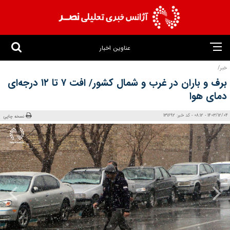
عناوین اخبار
خبر/
برف و باران در غرب و شمال کشور/ افت ۷ تا ۱۲ درجه‌ای
دمای هوا
1403/12/04 - 08:12 - کد خبر: 131692
نسخه چاپی