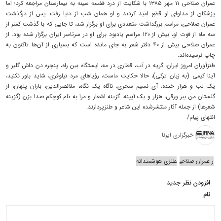
عمران صلاحی 11 مهر ۱۳۸۵ با شکایت از درد قفسه‌ سینه به بیمارستان مراجعه کرد؛ اما
پزشکان از مداوای او قطع امید کردند و او همان شب از دنیا رفت. پس از درگذشت
عمران صلاحی، مراسم بزرگداشت متعددی برای او برگزار شد، تا جایی که با گذشت کمتر از
سه ماه از فوت او، بیش از ۱۲۰ مراسم یادبود برای او در سرتاسر ایران برگزار شده بود. از
عمران صلاحی بیش از ۴۰ دفتر شعر به جای مانده است که بسیاری از آن‌ها تاکنون به
چاپ نرسیده‌اند.
طنزآوران امروز ایران، گریه در آب، قطاری در مه، ایستگاه بین راه، پنجره‌ دن داش گلیر و
آینا کیمی (به زبان ترکی)، حالا حکایت ماست، رؤیاهای مرد نیلوفری، شاید باور نکنید،
یک لب و هزار خنده، آی نسیم سحری، ناگاه یک نگاه، ملانصرالدین، باران پنهان، از
گلستان من ببر ورقی، هزار و یک آیینه، گزینه‌ اشعار و مرا به نام کوچکم صدا بزن (گزینه
شعرها) از جمله آثار منتشرشده‌ این شاعر و طنزپردازند.
انتهای پیام/
خبرگزاری ایرنا
ر عمران صلاحی
طنزی هوشمندانه
افزودن نظر جدید
نام