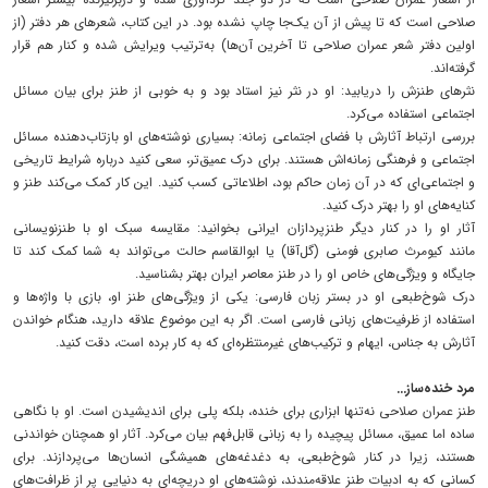
صلاحی است که تا پیش از آن یک‌جا چاپ نشده بود. در این کتاب، شعرهای هر دفتر (از
اولین دفتر شعر عمران صلاحی تا آخرین آن‌ها) به‌ترتیب ویرایش شده و کنار هم قرار
گرفته‌اند.
نثرهای طنزش را دریابید: او در نثر نیز استاد بود و به خوبی از طنز برای بیان مسائل
اجتماعی استفاده می‌کرد.
بررسی ارتباط آثارش با فضای اجتماعی زمانه: بسیاری نوشته‌های او بازتاب‌دهنده مسائل
اجتماعی و فرهنگی زمانه‌اش هستند. برای درک عمیق‌تر، سعی کنید درباره شرایط تاریخی
و اجتماعی‌ای که در آن زمان حاکم بود، اطلاعاتی کسب کنید. این کار کمک می‌کند طنز و
کنایه‌های او را بهتر درک کنید.
آثار او را در کنار دیگر طنزپردازان ایرانی بخوانید: مقایسه سبک او با طنزنویسانی
مانند کیومرث صابری فومنی (گل‌آقا) یا ابوالقاسم حالت می‌تواند به شما کمک کند تا
جایگاه و ویژگی‌های خاص او را در طنز معاصر ایران بهتر بشناسید.
درک شوخ‌طبعی او در بستر زبان فارسی: یکی از ویژگی‌های طنز او، بازی با واژه‌ها و
استفاده از ظرفیت‌های زبانی فارسی است. اگر به این موضوع علاقه دارید، هنگام خواندن
آثارش به جناس، ایهام و ترکیب‌های غیرمنتظره‌ای که به کار برده است، دقت کنید.
مرد خنده‌ساز...
طنز عمران صلاحی نه‌تنها ابزاری برای خنده، بلکه پلی برای اندیشیدن است. او با نگاهی
ساده اما عمیق، مسائل پیچیده را به زبانی قابل‌فهم بیان می‌کرد. آثار او همچنان خواندنی
هستند، زیرا در کنار شوخ‌طبعی، به دغدغه‌های همیشگی انسان‌ها می‌پردازند. برای
کسانی که به ادبیات طنز علاقه‌مندند، نوشته‌های او دریچه‌ای به دنیایی پر از ظرافت‌های