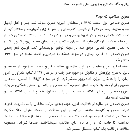
زبانی، نگاه انتقادی و زیبایی‌های شاعرانه است.
عمران صلاحی که بود؟
عمران صلاحی اول اسفند ۱۳۲۵ در منطقه‌ی امیریه‌ تهران متولد شد. پدر او اهل اردبیل
بود و سال‌ها بعد، در کنار آثار فارسی، کتاب‌هایی را هم به زبان آذربایجانی منتشر کرد. او
تحصیلات ابتدایی خود را در شهرهای قم و تهران گذراند و در سال ۱۳۴۰ نخستین شعر او
در مجله‌ اطلاعات کودکان چاپ شد. عمران صلاحی در سال‌های بعد با پرویز شاپور، آشنا و
به دنبال همین آشنایی موفق شد در مجله‌ توفیق نویسندگی کند. اولین شعر رسمی
عمران صلاحی در قالب نیمایی در مجله‌ خوشه به سردبیری احمد شاملو در سال ۱۳۴۷
منتشر شد.
علاقه‌ اصلی عمران صلاحی در طول سال‌های فعالیت طنز و ادبیات طنز بود. او به همین
دلیل به‌سراغ پژوهش و نگارش در حوزه‌ طنز رفت و در سال ۱۳۴۹، کتاب طنزآوران امروز
ایران را با همکاری بیژن اسدی‌پور منتشر کرد. او در مجله‌ گل‌آقا با اسامی مستعاری
همچون ابوقراضه، بلاتکلیف، کمال تعجب، آب حوضی و راقم این سطور همکاری می‌کرد.
عمران صلاحی در سال ۱۳۵۲، به فعالیت در رادیو مشغول شد و تا سال ۱۳۷۵ به این
فعالیت ادامه داد.
عمران صلاحی در سال‌های فعالیت ادبی خود، به‌طور مرتب مطالبی را در نشریات آدینه،
دنیای سخن و کارنامه منتشر می‌کرد و این مقالات را تحت عنوان حالا حکایت
ماست می‌نوشت. این مجموعه مقالات نام عمران صلاحی را بیشتر از همیشه سر زبان‌ها
انداخت، تا جایی که او را با نام آقای حکایتی می‌شناختند. بعدها نیز این مجموعه
مقالات در قالب یک کتاب مستقل منتشر شد.