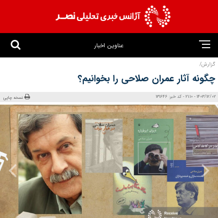
عناوین اخبار
گزارش/
چگونه آثار عمران صلاحی را بخوانیم؟
1403/12/02 - 21:10 - کد خبر: 131646
نسخه چاپی