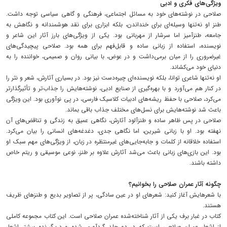
ویژگی‌های فکری و ادبی
صلاحی در نوشته‌های خود به مسائل اجتماعی، فرهنگی و گاهی سیاسی توجه داشت.
طنز او نه‌تنها وسیله‌ای برای خنداندن، بلکه ابزاری برای نقد هوشمندانه و نگاهش به
جامعه، طنزآمیز اما سرشار از مهربانی بود. یکی از ویژگی‌های بارز آثار این شاعر و
نویسنده، استفاده از زبانی ساده و قابل‌فهم برای همه بود. صلاحی پیچیدگی‌های
غیرضروری را از میان برمی‌داشت و در عوض، با بیانی روان و صمیمی، خواننده را به
دنیای خود می‌کشاند.
او نه‌تنها شاعری توانا، بلکه نویسنده‌ای چیره‌دست نیز بود. در بسیاری آثارش، شعر و نثر را
در کنار هم می‌آورد و با بهره‌گیری از صنایع ادبی، نوشته‌هایش را جذاب‌تر و تأثیرگذارتر
می‌کرد، صلاحی با حفظ ریشه‌های ادبیات کلاسیک فارسی، در پی نوآوری بود. این ویژگی
باعث شد نوشته‌هایش برای نسل‌های مختلف جذاب باقی بماند.
صلاحی در پس ظاهر ساده و طنزآلود آثارش، نگاهی عمیق به زندگی و تناقض‌های آن
نهفته بود. او با زبانی شیرین، اما نگاهی جدی، دغدغه‌های انسانی را بیان می‌کرد.
استفاده خلاقانه از کلمات و جابه‌جایی‌های غیرمنتظره در زبان، از ویژگی‌های مهم سبک او
بود. این بازی‌های زبانی باعث می‌شد آثارش علاوه بر طنز، نوعی موسیقی و ریتم خاص
داشته باشند.
چگونه آثار عمران صلاحی را بخوانیم؟
با شعرهایش آغاز کنید: شعرهای او در عین سادگی، پر از تصاویر بدیع و طنزهای ظریف
هستند.
کتاب در غبار برف یکی از آثار شناخته‌شده‌ عمران صلاحی است. این کتاب مجموعه‌ کاملی
از اشعار عمران صلاحی‌ است که در دو جلد گردآوری شده و دربرگیرنده‌ بیشتر اشعار