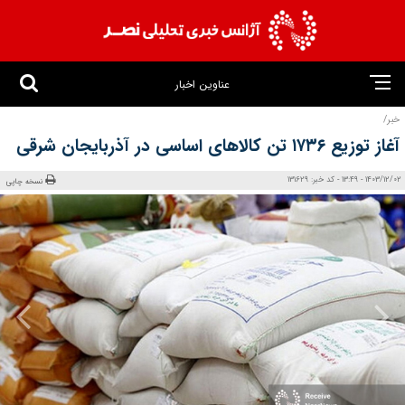
عناوین اخبار
خبر/
آغاز توزیع ۱۷۳۶ تن کالا‌های اساسی در آذربایجان شرقی
1403/12/02 - 13:49 - کد خبر: 131629
نسخه چاپی