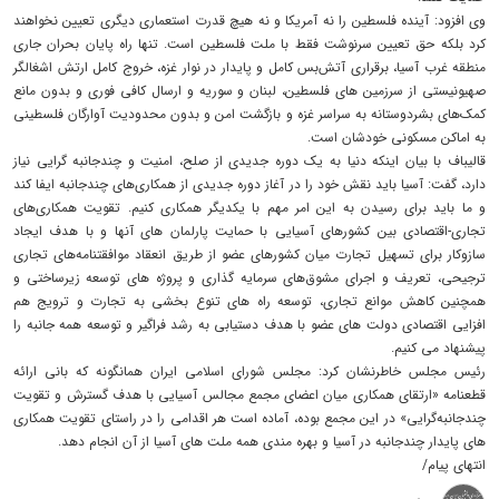
وی افزود: آینده‌ فلسطین را نه آمریکا و نه هیچ قدرت استعماری دیگری تعیین نخواهند
کرد بلکه حق تعیین سرنوشت فقط با ملت فلسطین است. تنها راه پایان بحران جاری
منطقه‌ غرب آسیا، برقراری آتش‌بس کامل و پایدار در نوار غزه، خروج کامل ارتش اشغالگر
صهیونیستی از سرزمین های فلسطین، لبنان و سوریه و ارسال کافی فوری و بدون مانع
کمک‌های بشردوستانه به سراسر غزه و بازگشت امن و بدون محدودیت آوارگان فلسطینی
به اماکن مسکونی خودشان است.
قالیباف با بیان اینکه دنیا به یک دوره‌ جدیدی از صلح، امنیت و چندجانبه گرایی نیاز
دارد، گفت: آسیا باید نقش خود را در آغاز دوره جدیدی از همکاری‌های چندجانبه ایفا کند
و ما باید برای رسیدن به این امر مهم با یکدیگر همکاری کنیم. تقویت همکاری‌های
تجاری-اقتصادی بین کشورهای آسیایی با حمایت پارلمان های آنها و با هدف ایجاد
سازوکار برای تسهیل تجارت میان کشورهای عضو از طریق انعقاد موافقتنامه‌های تجاری
ترجیحی، تعریف و اجرای مشوق‌های سرمایه گذاری و پروژه های توسعه زیرساختی و
همچنین کاهش موانع تجاری، توسعه‌ راه های تنوع بخشی به تجارت و ترویج هم
افزایی اقتصادی دولت های عضو با هدف دستیابی به رشد فراگیر و توسعه همه جانبه را
پیشنهاد می کنیم.
رئیس مجلس خاطرنشان کرد: مجلس شورای اسلامی ایران همانگونه که بانی ارائه
قطعنامه «ارتقای همکاری میان اعضای مجمع مجالس آسیایی با هدف گسترش و تقویت
چندجانبه‌گرایی» در این مجمع بوده، آماده است هر اقدامی را در راستای تقویت همکاری
های پایدار چندجانبه در آسیا و بهره مندی همه ملت های آسیا از آن انجام دهد.
انتهای پیام/