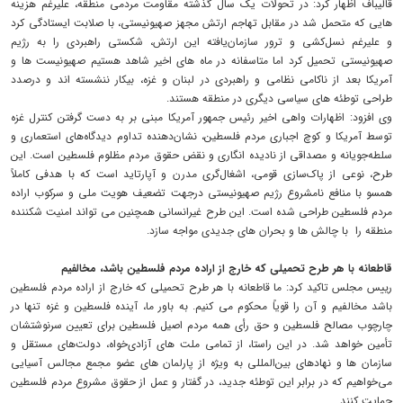
قالیباف اظهار کرد: در تحولات یک سال گذشته مقاومت مردمی منطقه، علیرغم هزینه
هایی که متحمل شد در مقابل تهاجم ارتش مجهز صهیونیستی، با صلابت ایستادگی کرد
و علیرغم نسل‌کشی و ترور سازمان‌یافته این ارتش، شکستی راهبردی را به رژیم
صهیونیستی تحمیل کرد اما متاسفانه در ماه های اخیر شاهد هستیم صهیونیست ها و
آمریکا بعد از ناکامی نظامی و راهبردی در لبنان و غزه، بیکار ننشسته اند و درصدد
طراحی توطئه های سیاسی دیگری در منطقه هستند.
وی افزود: اظهارات واهی اخیر رئیس جمهور آمریکا مبنی بر به دست گرفتن کنترل غزه
توسط آمریکا و کوچ اجباری مردم فلسطین، نشان‌دهنده تداوم دیدگاه‌های استعماری و
سلطه‌جویانه و مصداقی از نادیده انگاری و نقض حقوق مردم مظلوم فلسطین است. این
طرح، نوعی از پاک‌سازی قومی، اشغال‌گری مدرن و آپارتاید است که با هدفی کاملاً
همسو با منافع نامشروع رژیم صهیونیستی درجهت تضعیف هویت ملی و سرکوب اراده‌
مردم فلسطین طراحی شده است. این طرح غیرانسانی همچنین می تواند امنیت شکننده‌
منطقه را با چالش ها و بحران های جدیدی مواجه سازد.
قاطعانه با هر طرح تحمیلی که خارج از اراده مردم فلسطین باشد، مخالفیم
رییس مجلس تاکید کرد: ما قاطعانه با هر طرح تحمیلی که خارج از اراده مردم فلسطین
باشد مخالفیم و آن را قویاً محکوم می کنیم. به باور ما، آینده فلسطین و غزه تنها در
چارچوب مصالح فلسطین و حق رأی همه مردم اصیل فلسطین برای تعیین سرنوشتشان
تأمین خواهد شد. در این راستا، از تمامی ملت های آزادی‌خواه، دولت‌های مستقل و
سازمان ها و نهادهای بین‌المللی به ویژه از پارلمان های عضو مجمع مجالس آسیایی
می‌خواهیم که در برابر این توطئه‌ جدید، در گفتار و عمل از حقوق مشروع مردم فلسطین
حمایت کنند.