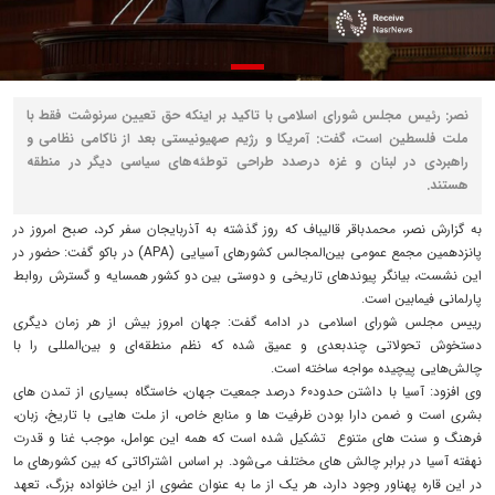
نصر: رئیس مجلس شورای اسلامی با تاکید بر اینکه حق تعیین سرنوشت فقط با
ملت فلسطین است، گفت: آمریکا و رژیم صهیونیستی بعد از ناکامی نظامی و
راهبردی در لبنان و غزه درصدد طراحی توطئه‌های سیاسی دیگر در منطقه
هستند.
به گزارش نصر، محمدباقر قالیباف که روز گذشته به آذربایجان سفر کرد، صبح امروز در
پانزدهمین مجمع‌ عمومی بین‌المجالس کشورهای آسیایی (APA) در باکو گفت: حضور در
این ‌نشست، بیانگر پیوندهای ‌تاریخی و دوستی بین دو کشور همسایه و گسترش روابط
پارلمانی فیمابین است.
رییس مجلس شورای اسلامی در ادامه گفت: جهان امروز بیش از هر زمان دیگری
دستخوش تحولاتی چندبعدی و عمیق شده که نظم منطقه‌ای و بین‌المللی را با
چالش‌هایی پیچیده مواجه ساخته است.
وی افزود: آسیا با داشتن حدود۶۰ درصد جمعیت جهان، خاستگاه بسیاری از تمدن های
بشری است و ضمن دارا بودن ظرفیت ها و منابع خاص، از ملت هایی با تاریخ، زبان،
فرهنگ و سنت های متنوع تشکیل شده است که همه‌ این عوامل، موجب غنا و قدرت
نهفته‌ آسیا در برابر چالش های مختلف می‌شود. بر اساس اشتراکاتی که بین کشورهای ‌ما
در این قاره‌ پهناور وجود دارد، هر یک از ما به عنوان عضوی از این خانواده بزرگ، تعهد