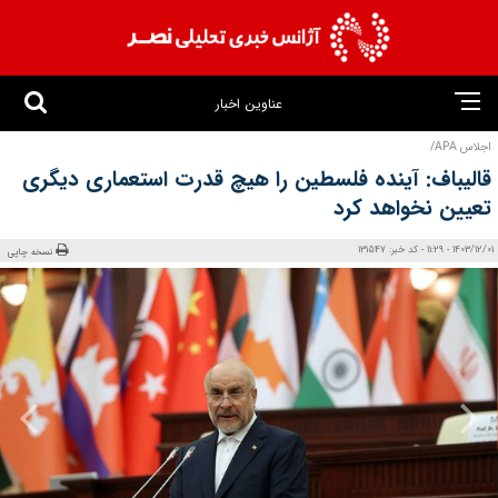
عناوین اخبار
اجلاس APA/
قالیباف: آینده‌ فلسطین را هیچ قدرت استعماری دیگری
تعیین نخواهد کرد
1403/12/01 - 11:29 - کد خبر: 131547
نسخه چاپی