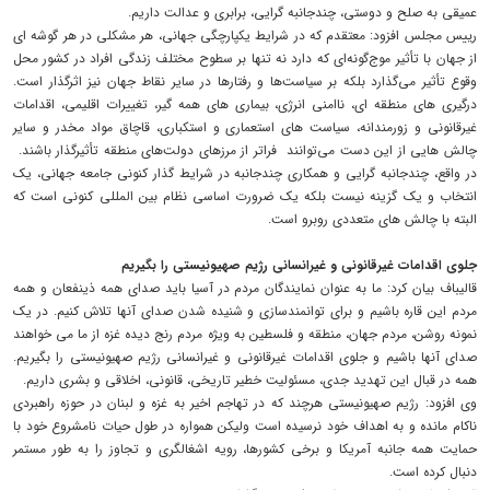
عمیقی به صلح و دوستی، چندجانبه گرایی، برابری و عدالت داریم.
رییس مجلس افزود: معتقدم که در شرایط یکپارچگی جهانی، هر مشکلی در هر گوشه ای
از جهان با تأثیر موج‌گونه‌ای که دارد نه تنها بر سطوح مختلف زندگی افراد در کشور محل
وقوع تأثیر می‌گذارد بلکه بر سیاست‌ها و رفتارها در سایر نقاط جهان نیز اثرگذار است.
درگیری های منطقه ای، ناامنی انرژی، بیماری های همه گیر، تغییرات اقلیمی، اقدامات
غیرقانونی و زورمندانه، سیاست های استعماری و استکباری، قاچاق مواد مخدر و سایر
چالش هایی از این دست می‌توانند فراتر از مرزهای دولت‌های منطقه تأثیرگذار باشند.
در واقع، چندجانبه گرایی و همکاری چندجانبه در شرایط گذار کنونی جامعه جهانی، یک
انتخاب و یک گزینه نیست بلکه یک ضرورت اساسی نظام بین المللی کنونی است که
البته با چالش های متعددی روبرو است.
جلوی اقدامات غیرقانونی و غیرانسانی رژیم صهیونیستی را بگیریم
قالیباف بیان کرد: ما به عنوان نمایندگان مردم در آسیا باید صدای همه ذینفعان و همه
مردم این قاره باشیم و برای توانمندسازی و شنیده شدن صدای آنها تلاش کنیم. در یک
نمونه‌ روشن، مردم جهان، منطقه و فلسطین به ویژه مردم رنج دیده غزه از ما می خواهند
صدای آنها باشیم و جلوی اقدامات غیرقانونی و غیرانسانی رژیم صهیونیستی را بگیریم.
همه در قبال این تهدید جدی، مسئولیت خطیر تاریخی، قانونی، اخلاقی و بشری داریم.
وی افزود: رژیم صهیونیستی هرچند که در تهاجم اخیر به غزه و لبنان در حوزه راهبردی
ناکام مانده و به اهداف خود نرسیده است ولیکن همواره در طول حیات نامشروع خود با
حمایت همه جانبه آمریکا و برخی کشورها، رویه‌ اشغالگری و تجاوز را به طور مستمر
دنبال کرده است.