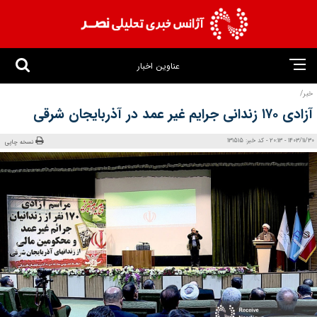
عناوین اخبار
خبر/
آزادی ۱۷۰ زندانی جرایم غیر عمد در آذربایجان شرقی
1403/11/30 - 20:13 - کد خبر: 131515
نسخه چاپی