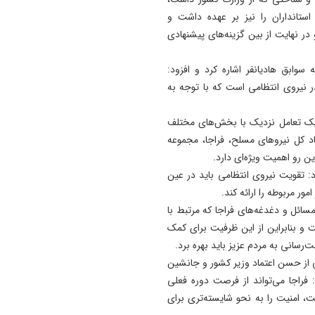
ستانداران را نیز بر عهده داشت و
19:54
در نهایت از بین گزینه‌های پیشنهادی
دستگیری دو هزار و ۹۶۱
آذربایجان‌شرقی
وابق هادیانفر اشاره کرد و افزود:
17:12
 در نیروی انتظامی است که با توجه به
پیشکسوتان تراکتور طومار
محکومیت تبعیض علیه تیم مل
یک تعامل نزدیک با بخش‌های مختلف
ایران را امضا کردند
اد کل نیروهای مسلح، فراجا، مجموعه
ن رو اهمیت ویژه‌ای دارد.
: تقویت نیروی انتظامی باید در عین
ور مربوطه را ارائه کند.
ئل و دغدغه‌های فراجا که مرتبط با
 و بنابراین از این ظرفیت برای کمک
سانی به مردم عزیز باید بهره برد.
ی از حسن اعتماد وزیر کشور و جانشین
فراجا می‌تواند از فرصت دوره فعلی
ت، امنیت را به نحو شایسته‌تری برای