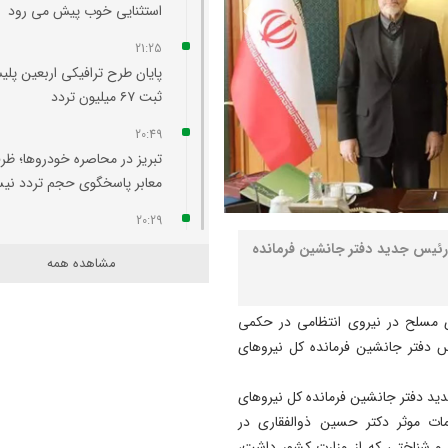
استثنایی خوب پیش می‌ رود
21:25
پایان طرح ترافیکی اربعین پلی
ثبت ۶۷ میلیون تردد
20:49
تبریز در محاصره خودروها؛ ظر
معابر پاسخگوی حجم تردد ن
20:29
آتش‌ سوزی واحد مسکونی در
و رئیس جدید دفتر جانشین فرمانده
مشاهده همه
محله لک‌ لکلر تبریز مهار شد
20:24
ی مسلح در نیروی انتظامی در حکمی
افزایش پلکانی تعرفه بهای برق
س دفتر جانشین فرمانده کل نیروهای
کشاورزی لغو شد
20:07
دید دفتر جانشین فرمانده کل نیروهای
لزوم هم‌ افزایی روابط‌ عمومی‌ 
ت موثر دکتر حسین ذوالفقاری در
برای تبیین عملکرد دولت
 و شناختی که از وزارت کشور داشت،