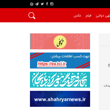
A
هی دولتی
فیلم
عکس
غ
دات‌