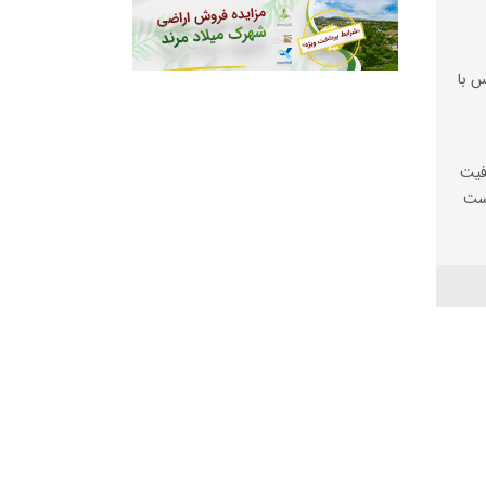
س با
فیت
یست
ها