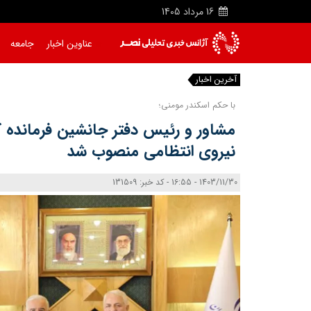
16
مرداد
1405
عناوین اخبار
جامعه
آخرین اخبار
و
با حکم اسکندر مومنی؛
مشاور و رئیس دفتر جانشین فرمانده 
نیروی انتظامی منصوب شد
1403/11/30 - 16:55 - کد خبر: 131509