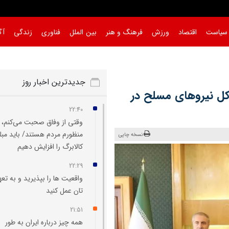
سیاست
اقتصاد
ورزش
فرهنگ و هنر
بین الملل
فناوری
زندگی
آگ
جدیدترین اخبار روز
کل نیروهای مسلح در
22:40
وقتی از وفاق صحبت می‌کنم،
منظورم مردم هستند/ باید مبل
نسخه چاپی
کالابرگ را افزایش دهیم
22:29
واقعیت‌ ها را بپذیرید و به تعه
تان عمل کنید
21:51
همه چیز درباره ایران به طور